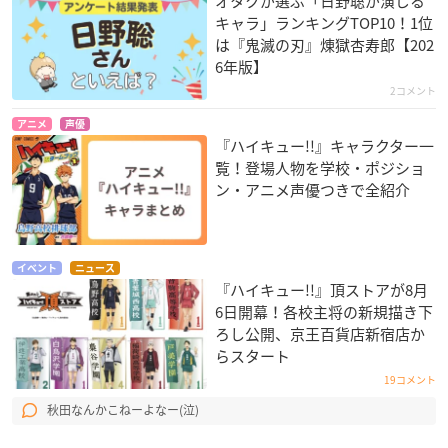
オタクが選ぶ「日野聡が演じる
キャラ」ランキングTOP10！1位
は『鬼滅の刃』煉󠄁獄杏寿郎【202
6年版】
2コメント
アニメ
声優
『ハイキュー!!』キャラクター一
覧！登場人物を学校・ポジショ
ン・アニメ声優つきで全紹介
イベント
ニュース
『ハイキュー!!』頂ストアが8月
6日開幕！各校主将の新規描き下
ろし公開、京王百貨店新宿店か
らスタート
19コメント
秋田なんかこねーよなー(泣)