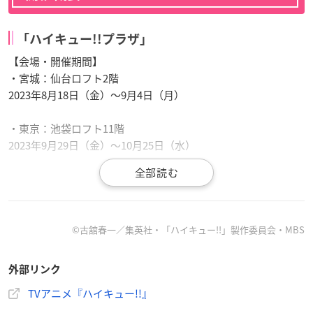
「ハイキュー!!プラザ」
【会場・開催期間】
・宮城：仙台ロフト2階
2023年8月18日（金）～9月4日（月）
・東京：池袋ロフト11階
2023年9月29日（金）～10月25日（水）
・大阪：梅田ロフト1階
2023年10月12日（木）～11月5日（日）
・愛知：栄ロフト6階
©古舘春一／集英社・「ハイキュー!!」製作委員会・MBS
2023年11月2日（木）～11月26日（月）
外部リンク
※日程は、変更となる場合がございます。
TVアニメ『ハイキュー!!』
※開催中の「千里バンパクロフト会場」「川崎ロフト会場」では、新規