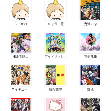
ちいかわ
キャラ一覧
鬼滅の刃
HUNTER...
アイドリッシ...
刀剣乱舞
ハイキュー!!
暗殺教室
銀魂