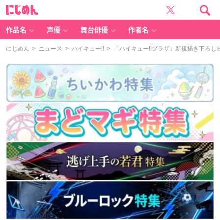
に
じ
め
ん
作品名
声優
舞台俳優
作者名
にじめん
>
ニュース
>
ハイキュー!!
> 「ハイキュー!!プラザ」新規描き下ろ