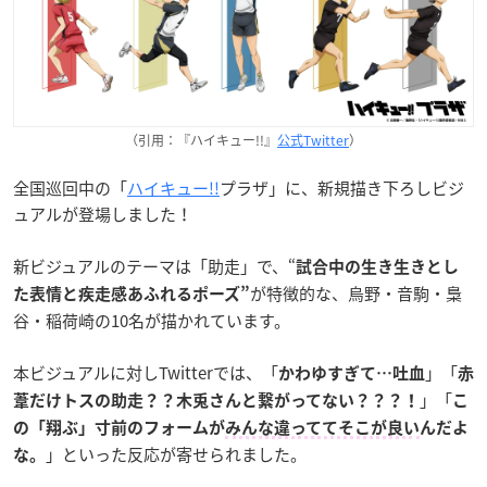
（引用：『ハイキュー!!』
公式Twitter
）
全国巡回中の「
ハイキュー!!
プラザ」に、新規描き下ろしビジ
ュアルが登場しました！
新ビジュアルのテーマは「助走」で、“
試合中の生き生きとし
が特徴的な、烏野・音駒・梟
た表情と疾走感あふれるポーズ”
谷・稲荷崎の10名が描かれています。
本ビジュアルに対しTwitterでは、「
」「
かわゆすぎて…吐血
赤
」「
葦だけトスの助走？？木兎さんと繋がってない？？？！
こ
の「翔ぶ」寸前のフォームが
みんな違っててそこが良い
んだよ
」といった反応が寄せられました。
な。