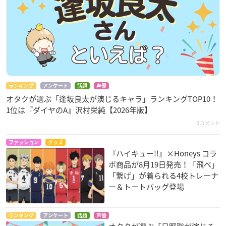
ランキング
アンケート
話題
声優
オタクが選ぶ「逢坂良太が演じるキャラ」ランキングTOP10！
1位は『ダイヤのA』沢村栄純【2026年版】
2コメント
ファッション
グッズ
『ハイキュー!!』×Honeys コラ
ボ商品が8月19日発売！「飛べ」
「繋げ」が着られる4校トレーナ
ー＆トートバッグ登場
ランキング
アンケート
話題
声優