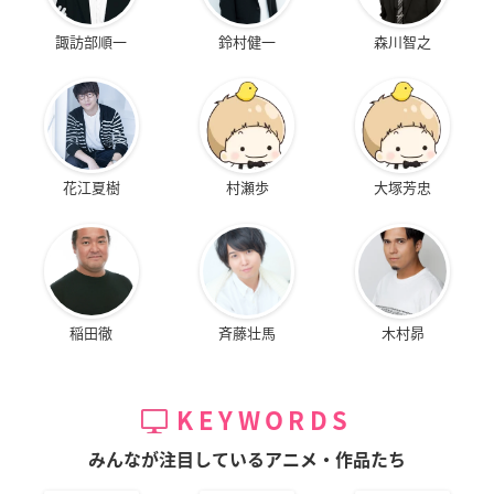
諏訪部順一
鈴村健一
森川智之
花江夏樹
村瀬歩
大塚芳忠
稲田徹
斉藤壮馬
木村昴
KEYWORDS
みんなが注目しているアニメ・作品たち