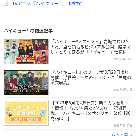
描き下ろしビジュアル「助走」のお取り扱いはございません。
あらかじ
TVアニメ『ハイキュー!!』 Twitter
めご了承ください。
ハイキュー!!の関連記事
「ハイキュー‼×ニッスイ」青城含む12名
／
のお弁当を頬張るビジュアル公開！鮭ほぐ
物販催事「
#ハイキュープラザ
」
@haikyu_plaza
に
し・とりそぼろが『ハイキュー』仕様に
新ビジュアルが登場！
2023年8月09日
＼
『ハイキュー!!』のフェアが8月23日より
テーマは「助走」
開催！浮世絵テーマのイラストに「黒尾の
新ビジュアルをデザインしたグッズの発売にあわせて
浴衣最高」
あらたに開催会場を追加発表！
2023年8月07日
▼詳細はこちら
https://t.co/eKa8M54dAc
#ハイキュー
#hq_
anime
pic.twitter.com/FNpvPaaQXm
【2023年8月第2週発売】新作カプセルト
イ情報｜『おジャ魔女どれみ』『呪術廻
— 劇場版「
ハイキュー!!
FINAL」 (@animehaikyu_com)
A
戦』「ハイキュー!!×サンリオ」など【90
ugust 10, 2023
商品以上】
2023年8月07日
もっと見る