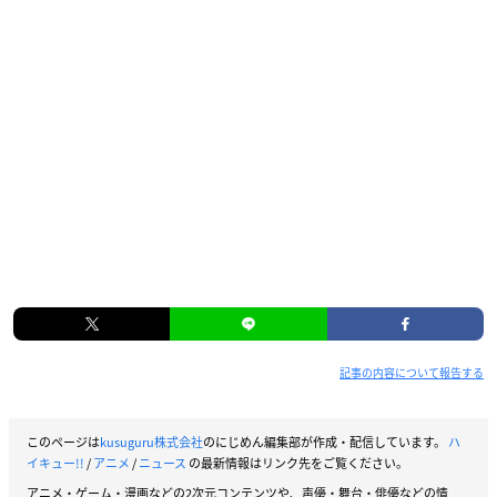
記事の内容について報告する
このページは
kusuguru株式会社
のにじめん編集部が作成・配信しています。
ハ
イキュー!!
/
アニメ
/
ニュース
の最新情報はリンク先をご覧ください。
アニメ・ゲーム・漫画などの2次元コンテンツや、声優・舞台・俳優などの情