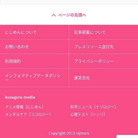
ページの先頭へ
にじめんについて
記事掲載について
お問い合わせ
プレスリリース送付先
利用規約
プライバシーポリシー
インフォマティブデータポリシ
運営会社
ー
kusuguru
media
アニメ情報［にじめん］
科学ニュース［ナゾロジー］
メンタルケア［ココロジー］
心理テスト［シンリ］
Copyright 2013 nijimen.