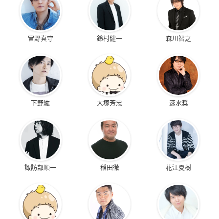
宮野真守
鈴村健一
森川智之
下野紘
大塚芳忠
速水奨
諏訪部順一
稲田徹
花江夏樹