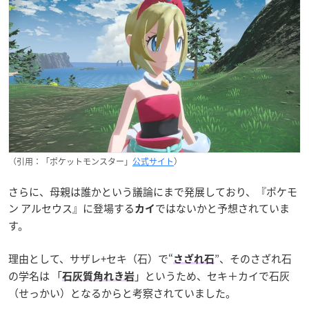
（引用：「ポケットモンスター」
公式サイト
）
さらに、母親は誰かという議論にまで発展しており、『ポケモ
ン アルセウス』に登場する
ではないかと予想されていま
カイ
す。
理由として、サザレ+セキ（石）で“
”、そのさざれ石
さざれ石
の学名は 「
」というため、セキ＋カイで石灰
石灰質角れき岩
（せっかい）となるからと考察されていました。