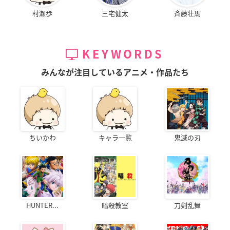
村瀬歩
三宅健太
斉藤壮馬
KEYWORDS
みんなが注目しているアニメ・作品たち
ちいかわ
キャラ一覧
鬼滅の刃
HUNTER...
暗殺教室
刀剣乱舞