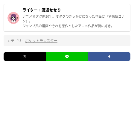
ライター：
渡辺せせり
アニメオタク歴20年。オタクのきっかけになった作品は『名探偵コナ
ン』。
ジャンプ系の漫画やそれを原作としたアニメ作品が特に好き。
カテゴリ :
ポケットモンスター