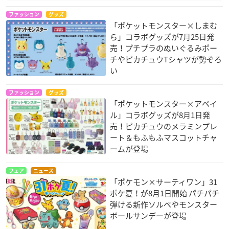
ファッション
グッズ
「ポケットモンスター×しまむ
ら」コラボグッズが7月25日発
売！プチプラのぬいぐるみポー
チやピカチュウTシャツが勢ぞろ
い
ファッション
グッズ
「ポケットモンスター×アベイ
ル」コラボグッズが8月1日発
売！ピカチュウのメラミンプレ
ート＆もふもふマスコットチャ
ームが登場
フェア
ニュース
「ポケモン×サーティワン」31
ポケ夏！が8月1日開始 パチパチ
弾ける新作ソルベやモンスター
ボールサンデーが登場