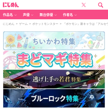
に
じ
め
ん
作品名
声優
舞台俳優
作者名
にじめん
>
ゲーム
>
ポケットモンスター
> 『ポケモン』新キャラは「アルセ