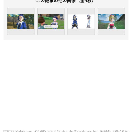
この記事の他の画像（全4枚）
©2023 Pokémon. ©1995-2023 Nintendo/Creatures Inc./GAME FREAK in