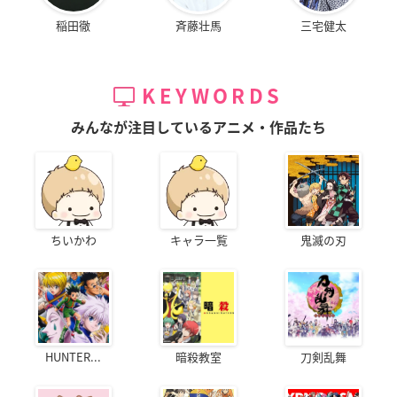
稲田徹
斉藤壮馬
三宅健太
KEYWORDS
みんなが注目しているアニメ・作品たち
ちいかわ
キャラ一覧
鬼滅の刃
HUNTER...
暗殺教室
刀剣乱舞