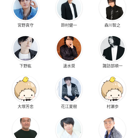
宮野真守
鈴村健一
森川智之
下野紘
速水奨
諏訪部順一
大塚芳忠
花江夏樹
村瀬歩