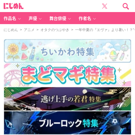
に
じ
め
ん
作品名
声優
舞台俳優
作者名
にじめん
>
アニメ
>
オタクのつぶやき
> 一年中夏の『エヴァ』より暑い！？