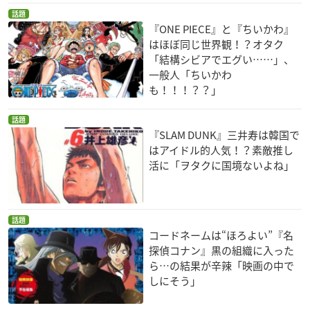
話題
『ONE PIECE』と『ちいかわ』
はほぼ同じ世界観！？オタク
「結構シビアでエグい……」、
一般人「ちいかわ
も！！！？？」
話題
『SLAM DUNK』三井寿は韓国で
はアイドル的人気！？素敵推し
活に「ヲタクに国境ないよね」
話題
コードネームは“ほろよい”『名
探偵コナン』黒の組織に入った
ら…の結果が辛辣「映画の中で
しにそう」