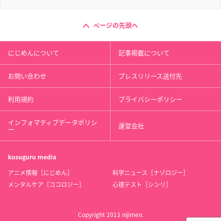
ページの先頭へ
にじめんについて
記事掲載について
お問い合わせ
プレスリリース送付先
利用規約
プライバシーポリシー
インフォマティブデータポリシ
運営会社
ー
kusuguru
media
アニメ情報［にじめん］
科学ニュース［ナゾロジー］
メンタルケア［ココロジー］
心理テスト［シンリ］
Copyright 2013 nijimen.