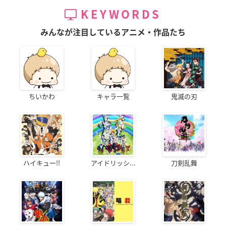
KEYWORDS
みんなが注目しているアニメ・作品たち
ちいかわ
キャラ一覧
鬼滅の刃
ハイキュー!!
アイドリッシ...
刀剣乱舞