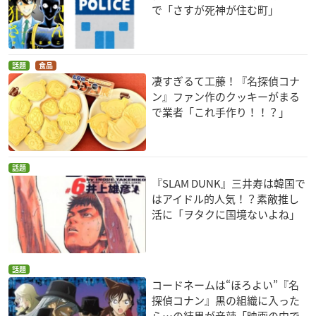
で「さすが死神が住む町」
話題
食品
凄すぎるて工藤！『名探偵コナ
ン』ファン作のクッキーがまる
で業者「これ手作り！！？」
話題
『SLAM DUNK』三井寿は韓国で
はアイドル的人気！？素敵推し
活に「ヲタクに国境ないよね」
話題
コードネームは“ほろよい”『名
探偵コナン』黒の組織に入った
ら…の結果が辛辣「映画の中で