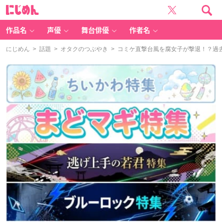
に
じ
め
ん
作品名
声優
舞台俳優
作者名
にじめん
>
話題
>
オタクのつぶやき
> コミケ直撃台風を腐女子が撃退！？過