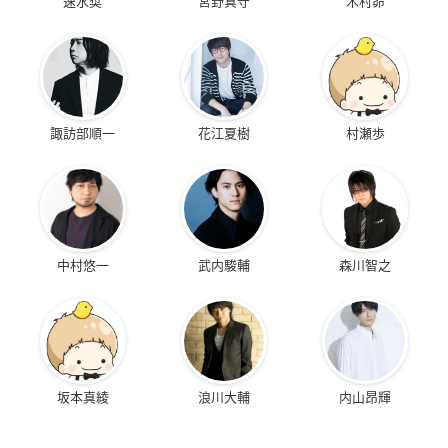
速水奨
宮野真守
木村昴
諏訪部順一
花江夏樹
村瀬歩
中村悠一
武内駿輔
森川智之
坂本真綾
浪川大輔
内山昂輝