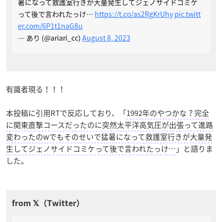
暑になって救護室行きが大量発生してジェノサイドコミケ
って後で言われたっけ…
https://t.co/as2RgKrUhy
pic.twitt
er.com/6P1t1naG8u
— あり (@ariari_cc)
August 8, 2023
有識者現る！！！
本投稿に引用RTで反応しており、「
1992年のやつかな？完全
に関東直撃コースだったのに突然太平洋高気圧が出張って進路
変わったのwでもそのせいで猛暑になって救護室行きが大量発
生してジェノサイドコミケって後で言われたっけ…
」と語りま
した。