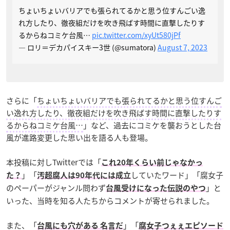
ちょいちょいバリアでも張られてるかと思う位すんごい逸
れ方したり、徹夜組だけを吹き飛ばす時間に直撃したりす
るからねコミケ台風…
pic.twitter.com/xyUt580jPf
— ロリ＝デカパイスキー3世 (@sumatora)
August 7, 2023
さらに「
ちょいちょいバリアでも張られてるかと思う位すんご
い逸れ方したり、徹夜組だけを吹き飛ばす時間に直撃したりす
るからねコミケ台風…
」など、過去にコミケを襲おうとした台
風が進路変更した思い出を語る人も登場。
本投稿に対しTwitterでは「
これ20年くらい前じゃなかっ
」「
していたワード」「腐女子
た？
汚超腐人は90年代には成立
のペーパーがジャンル問わず
」と
台風受けになった伝説のやつ
いった、当時を知る人たちからコメントが寄せられました。
また、「
」「
台風にも穴がある 名言だ
腐女子つぇぇエピソード