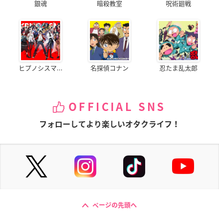
銀魂
暗殺教室
呪術廻戦
ヒプノシスマ...
名探偵コナン
忍たま乱太郎
OFFICIAL SNS
フォローしてより楽しいオタクライフ！
ページの先頭へ