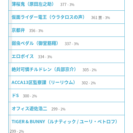
377
薄桜鬼（原田左之助）
3%
361
票
仮面ライダー電王（ウラタロスの声）
3%
356
京都弁
3%
337
弱虫ペダル（御堂筋翔）
3%
334
エロボイス
3%
305
絶対可憐チルドレン（兵部京介）
2%
302
ACCA13区監察課（リーリウム）
2%
300
ドS
2%
299
オフィス遊佐浩二
2%
TIGER & BUNNY（ルナティック / ユーリ・ペトロフ）
299
2%