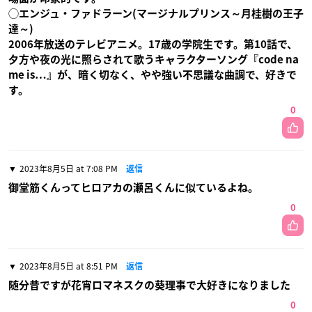
◯エンジュ・ファドラーン(マージナルプリンス～月桂樹の王子
達～)
2006年放送のテレビアニメ。17歳の学院生です。第10話で、
夕方や夜の光に照らされて歌うキャラクターソング『code na
me is…』が、暗く切なく、やや強い不思議な曲調で、好きで
す。
0
2023年8月5日 at 7:08 PM
返信
御堂筋くんってヒロアカの瀬呂くんに似ているよね。
0
2023年8月5日 at 8:51 PM
返信
随分昔ですが花宵ロマネスクの葵理事で大好きになりました
0