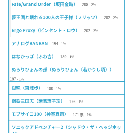
208
Fate/Grand Order（坂田金時）
2%
202
夢王国と眠れる100人の王子様（フリッツ）
2%
202
Ergo Proxy（ビンセント・ロウ）
2%
194
アナログBANBAN
1%
189
はなかっぱ（ふわ吉）
1%
ぬらりひょんの孫（ぬらりひょん〈若かりし頃〉）
187
1%
180
銀魂（東城歩）
1%
176
鋼鉄三国志（諸葛瑾子瑜）
1%
171
票
モブサイコ100（神室真司）
1%
ソニックアドベンチャー2（シャドウ・ザ・ヘッジホッ