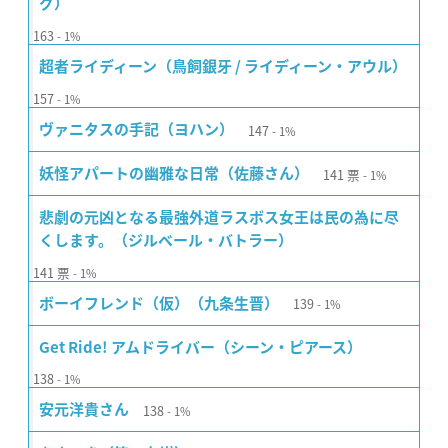
グ）
163
1%
超者ライディーン（鳥飼銀牙 / ライディーン・アウル）
157
1%
147
ヴァニタスの手記（ヨハン）
1%
141
票
妖怪アパートの幽雅な日常（佐藤さん）
1%
悲劇の元凶となる最強外道ラスボス女王は民の為に尽
くします。（ジルベール・バトラー）
141
票
1%
139
ボーイフレンド（仮）（九条生晋）
1%
Get Ride! アムドライバー（シーン・ピアース）
138
1%
138
安元洋貴さん
1%