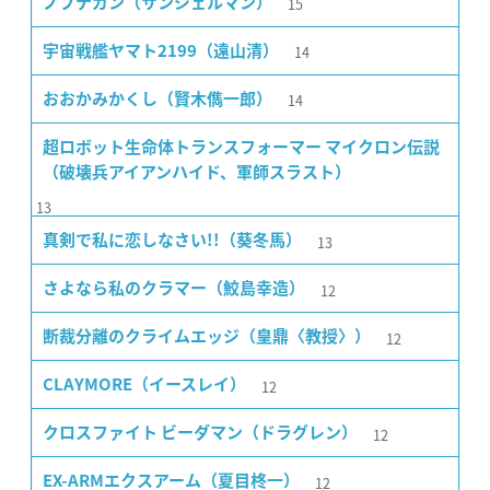
15
ノブナガン（サンジェルマン）
14
宇宙戦艦ヤマト2199（遠山清）
14
おおかみかくし（賢木儁一郎）
超ロボット生命体トランスフォーマー マイクロン伝説
（破壊兵アイアンハイド、軍師スラスト）
13
13
真剣で私に恋しなさい!!（葵冬馬）
12
さよなら私のクラマー（鮫島幸造）
12
断裁分離のクライムエッジ（皇鼎〈教授〉）
12
CLAYMORE（イースレイ）
12
クロスファイト ビーダマン（ドラグレン）
12
EX-ARMエクスアーム（夏目柊一）