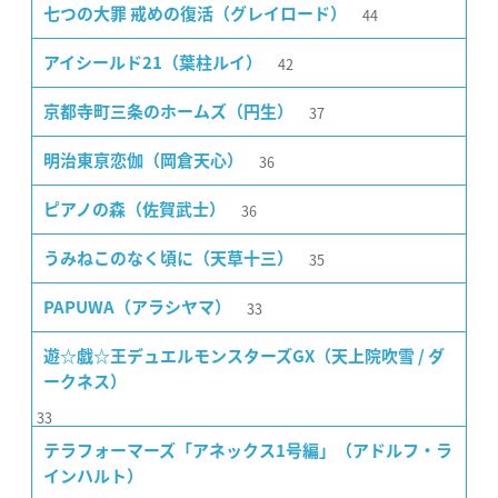
44
七つの大罪 戒めの復活（グレイロード）
42
アイシールド21（葉柱ルイ）
37
京都寺町三条のホームズ（円生）
36
明治東亰恋伽（岡倉天心）
36
ピアノの森（佐賀武士）
35
うみねこのなく頃に（天草十三）
33
PAPUWA（アラシヤマ）
遊☆戯☆王デュエルモンスターズGX（天上院吹雪 / ダ
ークネス）
33
テラフォーマーズ「アネックス1号編」（アドルフ・ラ
インハルト）