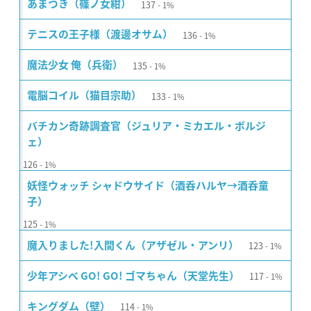
137
あまつき（篠ノ女紺）
1%
136
テニスの王子様（渡邊オサム）
1%
135
魔法少女 俺（兵衛）
1%
133
電脳コイル（猫目宗助）
1%
バチカン奇跡調査官（ジュリア・ミカエル・ボルジ
ェ）
126
1%
妖怪ウォッチ シャドウサイド（酒呑ハルヤ→酒呑童
子）
125
1%
123
魔入りました!入間くん（アザゼル・アンリ）
1%
117
少年アシベ GO! GO! ゴマちゃん（天堂先生）
1%
114
キングダム（壁）
1%