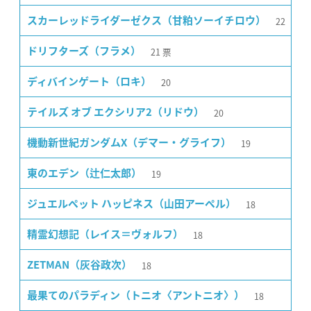
22
スカーレッドライダーゼクス（甘粕ソーイチロウ）
21
票
ドリフターズ（フラメ）
20
ディバインゲート（ロキ）
20
テイルズ オブ エクシリア2（リドウ）
19
機動新世紀ガンダムX（デマー・グライフ）
19
東のエデン（辻仁太郎）
18
ジュエルペット ハッピネス（山田アーペル）
18
精霊幻想記（レイス＝ヴォルフ）
18
ZETMAN（灰谷政次）
18
最果てのパラディン（トニオ〈アントニオ〉）