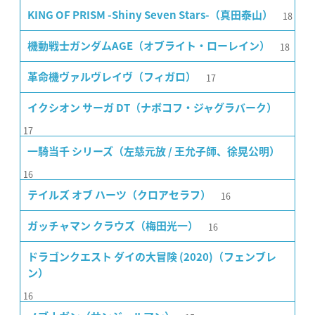
18
KING OF PRISM -Shiny Seven Stars-（真田泰山）
18
機動戦士ガンダムAGE（オブライト・ローレイン）
17
革命機ヴァルヴレイヴ（フィガロ）
イクシオン サーガ DT（ナボコフ・ジャグラバーク）
17
一騎当千 シリーズ（左慈元放 / 王允子師、徐晃公明）
16
16
テイルズ オブ ハーツ（クロアセラフ）
16
ガッチャマン クラウズ（梅田光一）
ドラゴンクエスト ダイの大冒険 (2020)（フェンブレ
ン）
16