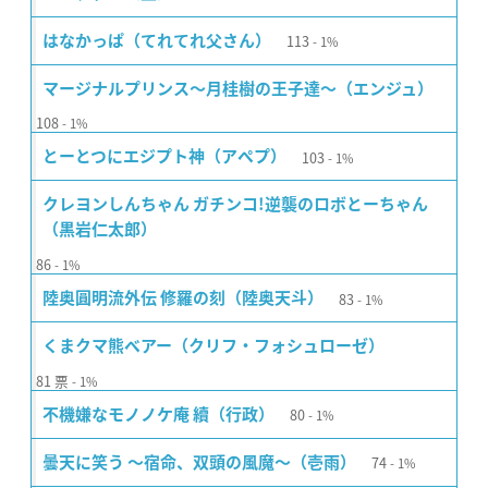
113
はなかっぱ（てれてれ父さん）
1%
マージナルプリンス〜月桂樹の王子達〜（エンジュ）
108
1%
103
とーとつにエジプト神（アペプ）
1%
クレヨンしんちゃん ガチンコ!逆襲のロボとーちゃん
（黒岩仁太郎）
86
1%
83
陸奥圓明流外伝 修羅の刻（陸奥天斗）
1%
くまクマ熊ベアー（クリフ・フォシュローゼ）
81
票
1%
80
不機嫌なモノノケ庵 續（行政）
1%
74
曇天に笑う 〜宿命、双頭の風魔〜（壱雨）
1%