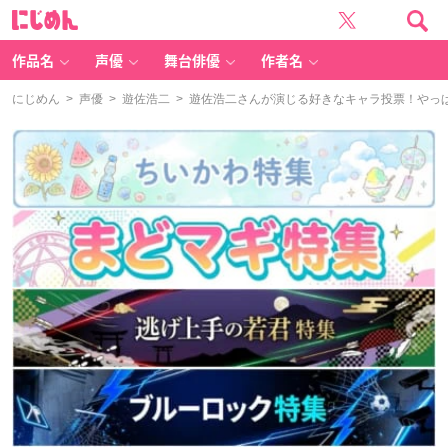
に
じ
め
ん
作品名
声優
舞台俳優
作者名
にじめん
>
声優
>
遊佐浩二
> 遊佐浩二さんが演じる好きなキャラ投票！やっ