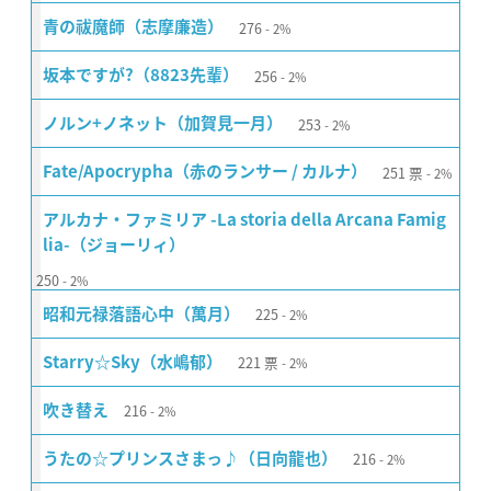
276
青の祓魔師（志摩廉造）
2%
256
坂本ですが?（8823先輩）
2%
253
ノルン+ノネット（加賀見一月）
2%
251
票
Fate/Apocrypha（赤のランサー / カルナ）
2%
アルカナ・ファミリア -La storia della Arcana Famig
lia-（ジョーリィ）
250
2%
225
昭和元禄落語心中（萬月）
2%
221
票
Starry☆Sky（水嶋郁）
2%
216
吹き替え
2%
216
うたの☆プリンスさまっ♪（日向龍也）
2%