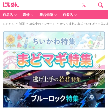
に
じ
め
ん
作品名
声優
舞台俳優
作者名
にじめん
>
話題
>
募集中のアンケート
> オタク理想の葬式といえば？自分の