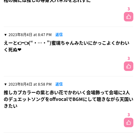
棺の隣には推しの等身大パネルを忘れずに
3
2023年8月4日 at 8:47 PM
返信
えーと👉👈(“・…・”)蜜璃ちゃんみたいにかっこよくかわい
く死ぬ❤
3
2023年8月4日 at 8:58 PM
返信
推しカプカラーの紫と赤い花でかわいく会場飾って会場に2人
のデュエットソングをoffvocalでBGMにして聴きながら天国い
きたい
3