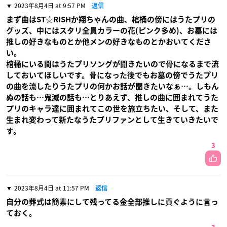
2023年8月4日 at 9:57 PM
返信
まず曲はST☆RISHか翔ちゃんの曲、棺桶の傍にはうたプリの
グッズ、中にはスタリ全員カラーの花(ピンク多め)、お墓には
推しの好きなものとか他メンの好きなものとかおいてくださ
い。
棺桶にいる間はうたプリソングが聞きたいので骨になるまで流
しておいてほしいです。骨になった後でもお墓の傍でうたプリ
の曲を流したりうたプリの何かお話が聞きたいなぁ…。しもん
ぬの話も…鬼滅の話も…とりあえず、推しの曲に囲まれてうた
プリのキャラ達に囲まれてこの世を旅立ちたい、そして、また
生まれ変わって新たなうたプリファンとして生きていきたいで
す。
3
2023年8月4日 at 11:57 PM
返信
自分の葬式は簡素にして残ってる金全部推しに貢ぐように言っ
ておく。