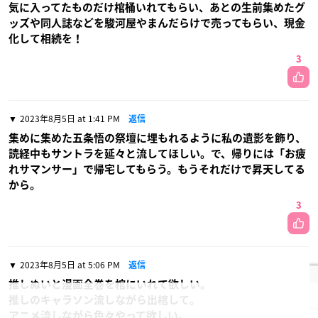
気に入ってたものだけ棺桶いれてもらい、あとの生前集めたグ
ッズや同人誌などを駿河屋やまんだらけで売ってもらい、現金
化して相続を！
3
2023年8月5日 at 1:41 PM
返信
集めに集めた五条悟の祭壇に埋もれるように私の遺影を飾り、
読経中もサントラを延々と流してほしい。で、帰りには「お疲
れサマンサー」で帰宅してもらう。もうそれだけで昇天してる
から。
3
2023年8月5日 at 5:06 PM
返信
推しぬいと漫画全巻を棺にいれて欲しい。
推しのキャラソン流しながら出棺して。
アニメ流しながら色々やって欲しい。