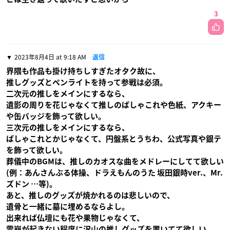
3
2023年8月4日 at 9:18 AM
返信
界隈も作品も掛け持ちしすぎたオタク故に、
推しグッズとペンライトを持って参戦は必須。
二次元の推しをメインにするなら、
遺影の周りを花じゃなくて推しのぱしゃこれや色紙、アクキー
や缶バッジを飾って欲しい。
三次元の推しをメインにするなら、
ぱしゃこれとかじゃなくて、円盤系とうちわ、公式写真や銀テ
を飾って欲しい。
葬儀中のBGMは、推しのカオスな曲をメドレーにしてて欲しい
(例：あんさんぶる体操、ドラえもんのうた 坂田銀時ver.、Mr.
ズドン …等)。
あと、推しのグッズが焼かれるのは悲しいので、
遺骨と一緒に墓に埋めるならよし。
出来れば仏壇にも花や果物じゃなくて、
雪崩が起きない程度に沢山の推しグッズを置いてて欲しい。