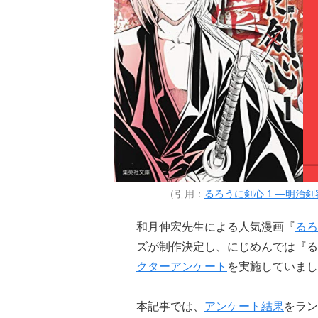
（引用：
るろうに剣心 1 ―明治剣
和月伸宏先生による人気漫画『
るろ
ズが制作決定し、にじめんでは『る
クターアンケート
を実施していまし
本記事では、
アンケート結果
をラン