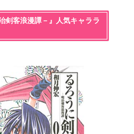
明治剣客浪漫譚－』人気キャララ