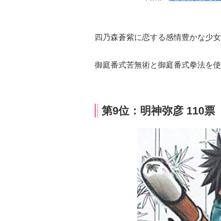
四乃森蒼紫に恋する感情豊かな少女
御庭番式苦無術と御庭番式拳法を使
第9位：明神弥彦 110票