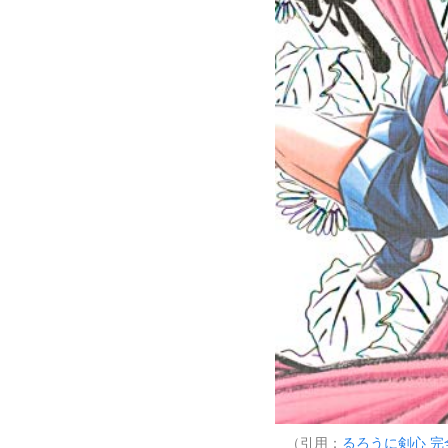
（引用：
るろうに剣心 完全