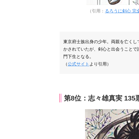
（引用：
るろうに剣心 完全
東京府士族出身の少年。両親を亡くし
かされていたが、剣心と出会うことで
門下生となる。
（
公式サイト
より引用）
第8位：志々雄真実 135