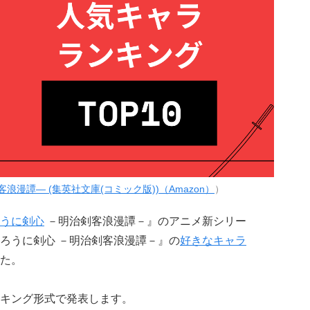
客浪漫譚― (集英社文庫(コミック版))（Amazon）
）
うに剣心
－明治剣客浪漫譚－』のアニメ新シリー
ろうに剣心 －明治剣客浪漫譚－』の
好きなキャラ
た。
キング形式で発表します。