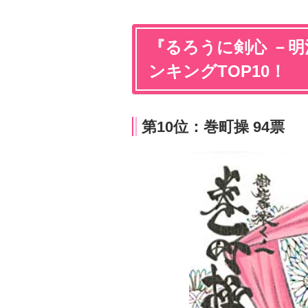
『るろうに剣心 －
ンキングTOP10！
第10位：巻町操 94票