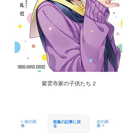
紫雲寺家の子供たち 2
< 前の画
次の画
画像の記事に戻
像
像 >
る