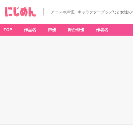
紫
雲
寺
アニメや声優、キャラクターグッズなど女性の
家
の
子
供
た
TOP
作品名
声優
舞台俳優
作者名
ち
2
-
ア
ニ
メ
情
報
サ
イ
ト
に
じ
め
ん