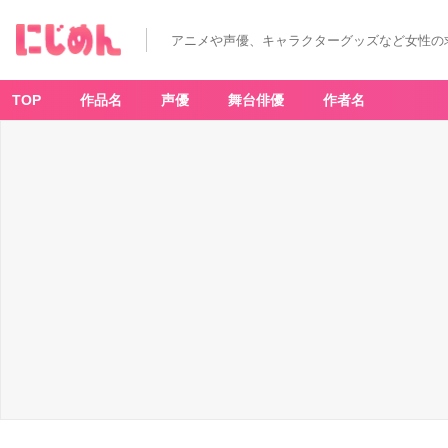
極
彩
色
アニメや声優、キャラクターグッズなど女性の
東
京
卍
リ
ベ
TOP
作品名
声優
舞台俳優
作者名
ン
ジ
ャ
ー
ズ
Br
illi
a
nt
F
ull
C
ol
or
E
di
ti
o
n
(1
3)
-
ア
ニ
メ
情
報
サ
イ
ト
に
じ
め
ん