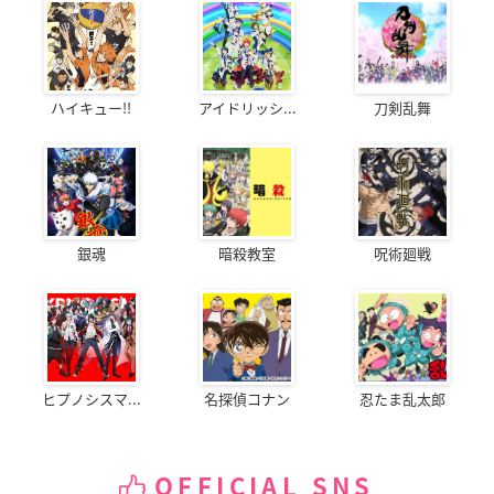
ハイキュー!!
アイドリッシ...
刀剣乱舞
銀魂
暗殺教室
呪術廻戦
ヒプノシスマ...
名探偵コナン
忍たま乱太郎
OFFICIAL SNS