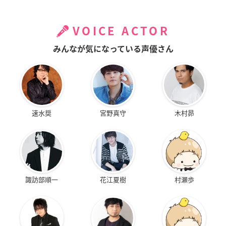
VOICE ACTOR
みんなが気になっている声優さん
速水奨
宮野真守
木村昴
諏訪部順一
花江夏樹
村瀬歩