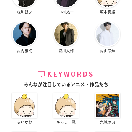
森川智之
中村悠一
坂本真綾
武内駿輔
浪川大輔
内山昂輝
KEYWORDS
みんなが注目しているアニメ・作品たち
ちいかわ
キャラ一覧
鬼滅の刃