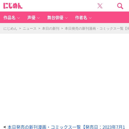
転
に
生
じ
魔
め
女
ん
は
滅
作品名
声優
舞台俳優
作者名
び
を
告
げ
にじめん
>
ニュース
>
本日の新刊
>
本日発売の新刊漫画・コミックス一覧【発売
る
6
-
ア
ニ
メ
情
報
サ
イ
ト
に
じ
め
ん
本日発売の新刊漫画・コミックス一覧【発売日：2023年7月1
<