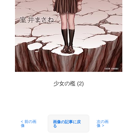
少女の檻 (2)
< 前の画
次の画
画像の記事に戻
像
像 >
る