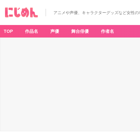
少
女
の
アニメや声優、キャラクターグッズなど女性の
檻
(2)
-
ア
ニ
TOP
作品名
声優
舞台俳優
作者名
メ
情
報
サ
イ
ト
に
じ
め
ん