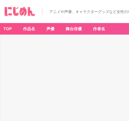
猫
耳
メ
アニメや声優、キャラクターグッズなど女性の
イ
ド
と
少
年
TOP
作品名
声優
舞台俳優
作者名
王
子
3
暗
殺
タ
ー
ゲ
ッ
ト
の
王
子
様
に
恋
を
し
ま
し
た
-
ア
ニ
メ
情
報
サ
イ
ト
に
じ
め
ん