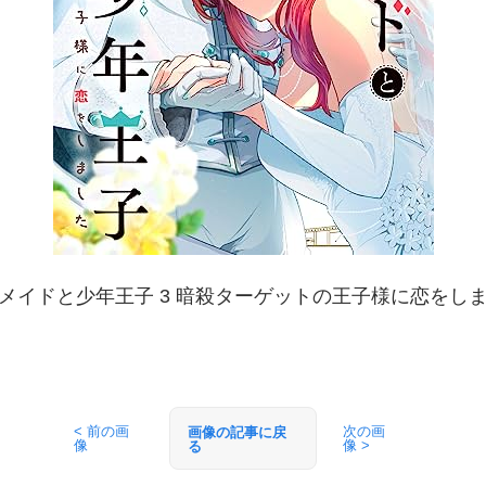
メイドと少年王子 3 暗殺ターゲットの王子様に恋をし
< 前の画
次の画
画像の記事に戻
像
像 >
る