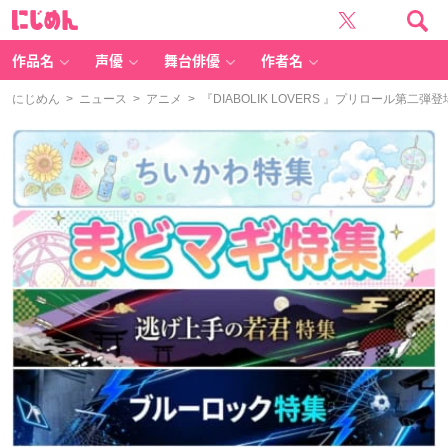
に
じ
め
ん
作品名
声優
舞台俳優
作者名
にじめん
>
ニュース
>
アニメ
> 『DIABOLIK LOVERS 』プリロール