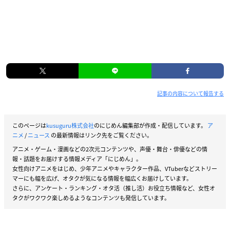
記事の内容について報告する
このページは
kusuguru株式会社
のにじめん編集部が作成・配信しています。
ア
ニメ
/
ニュース
の最新情報はリンク先をご覧ください。
アニメ・ゲーム・漫画などの2次元コンテンツや、声優・舞台・俳優などの情
報・話題をお届けする情報メディア「にじめん」。
女性向けアニメをはじめ、少年アニメやキャラクター作品、VTuberなどストリー
マーにも幅を広げ、オタクが気になる情報を幅広くお届けしています。
さらに、アンケート・ランキング・オタ活（推し活）お役立ち情報など、女性オ
タクがワクワク楽しめるようなコンテンツも発信しています。