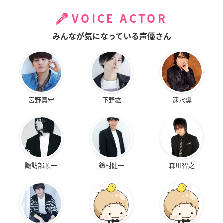
VOICE ACTOR
みんなが気になっている声優さん
宮野真守
下野紘
速水奨
諏訪部順一
鈴村健一
森川智之