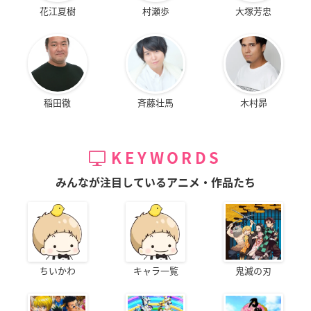
花江夏樹
村瀬歩
大塚芳忠
稲田徹
斉藤壮馬
木村昴
KEYWORDS
みんなが注目しているアニメ・作品たち
ちいかわ
キャラ一覧
鬼滅の刃