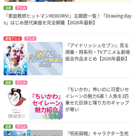
話題
アニメ
『家庭教師ヒットマンREBORN!』主題歌一覧！「Drawing day
s」はじめ歴代楽曲を完全網羅【2026年最新】
劇場アニメ
アニメ
『アイドリッシュセブン』見る
順番・時系列・TVアニメ＆劇場
版全作品まとめ【2026年最新】
話題
アニメ
『ちいかわ』怖いのに可愛いセ
イレーンの魅力6選！人魚を2匹
乗せた巨体と喋り方のギャップ
が尊い
話題
アニメ
『呪術廻戦』キャラクター生死