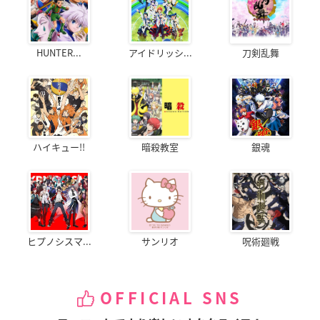
HUNTER...
アイドリッシ...
刀剣乱舞
ハイキュー!!
暗殺教室
銀魂
ヒプノシスマ...
サンリオ
呪術廻戦
OFFICIAL SNS