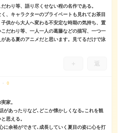
こだわり等、語り尽くせない程の名作である。
なく、キャラクターのプライベートも見れてお茶目
、子供から大人へ変わる不安定な時期の気持ち、置
いこだわり等、一人一人の葛藤などの描写、一つ一
えがある夏のアニメだと思います。見てるだけで泳
＋
返
0
の実家。
話があったりなど､どこか懐かしくなる｡これを観
いと思える。
心に余裕ができて､成長していく夏目の姿に心を打