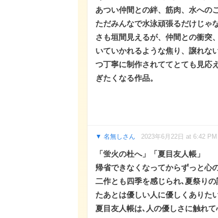
あつい仲間との絆、筋肉、水への
ただみんなで水泳頑張るだけじゃ
さも垣間見えるが、仲間との衝突
いていかれるような焦り、譲れな
つ丁寧に制作されててとても見応
ぎたくなる作品。
名無しさん
2023年6月22日 at 6:42 PM
「蛍火の杜へ」「夏目友人帳」
帰省できなくなってからずっと心
二作とも四季を感じられ､夏祭りの
たあとは優しい人に優しくありた
夏目友人帳は､人の優しさに触れて