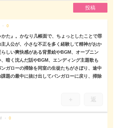
0
た∽かた』。かなり几帳面で、ちょっとしたことで罪
の主人公が、小さな不正を多く経験して精神がおか
らしい爽快感がある背景絵やBGM、オープニン
、暗く沈んだ話やBGM、エンディング主題歌も
バンガローの掃除を同室の生徒たちがさぼり、途中
の課題の最中に抜け出してバンガローに戻り、掃除
。
＋
返
M
0