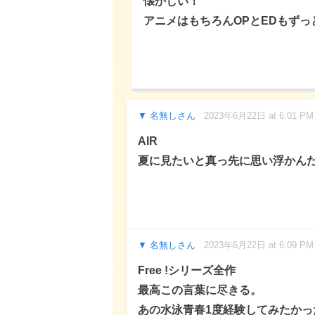
懐かしい！
アニメはもちろんOPとEDもず
名無しさん
2023年6月22日 at 6:01 PM
AIR
夏に見たいと真っ先に思い浮かん
名無しさん
2023年6月22日 at 6:09 PM
Free !シリーズ全作
最高この言葉に尽きる。
あの水泳青春1度経験してみたかっ