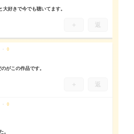
っと大好きで今でも聴いてます。
＋
返
0
だのがこの作品です。
＋
返
0
た。