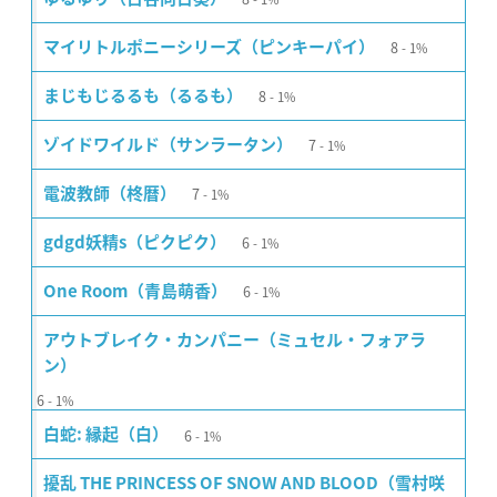
8
マイリトルポニーシリーズ（ピンキーパイ）
1%
8
まじもじるるも（るるも）
1%
7
ゾイドワイルド（サンラータン）
1%
7
電波教師（柊暦）
1%
6
gdgd妖精s（ピクピク）
1%
6
One Room（青島萌香）
1%
アウトブレイク・カンパニー（ミュセル・フォアラ
ン）
6
1%
6
白蛇: 縁起（白）
1%
擾乱 THE PRINCESS OF SNOW AND BLOOD（雪村咲