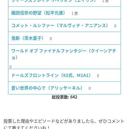
1
票
クイーンズブレイド リベリオン（エイリン）
1
票
織田信奈の野望（松平元康）
0
コメット・ルシファー（マルヴィナ・アニアンス）
0
鬼斬（茨木童子）
ワールド オブ ファイナルファンタジー（クイーンアチ
ョ）
0
0
ドールズフロントライン（92式、M1A1）
0
蒼い世界の中心で（アリッサ＝ネル）
総投票数: 642
投票した理由やエピソードなどがありましたら、ぜひコメント
にて教えてくださいね！