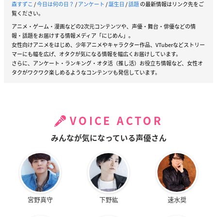
森すずこ
/
今日は何の日？
/
アンケート
/
誕生日
/
話題
の最新情報はリンク先をご
覧ください。
アニメ・ゲーム・漫画などの2次元コンテンツや、声優・舞台・俳優などの情
報・話題をお届けする情報メディア「にじめん」。
女性向けアニメをはじめ、少年アニメやキャラクター作品、VTuberなどストリー
マーにも幅を広げ、オタクが気になる情報を幅広くお届けしています。
さらに、アンケート・ランキング・オタ活（推し活）お役立ち情報など、女性オ
タクがワクワク楽しめるようなコンテンツも発信しています。
VOICE ACTOR
みんなが気になっている声優さん
宮野真守
下野紘
速水奨