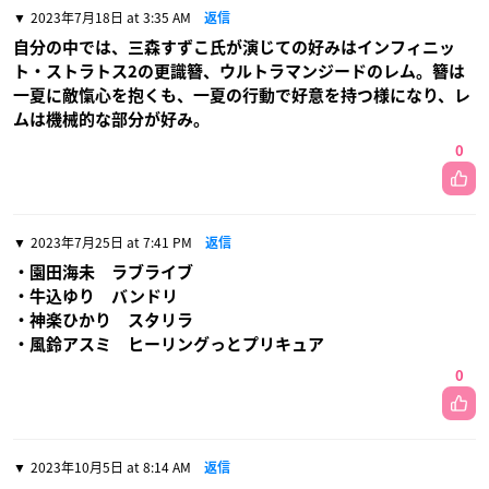
2023年7月18日 at 3:35 AM
返信
自分の中では、三森すずこ氏が演じての好みはインフィニッ
ト・ストラトス2の更識簪、ウルトラマンジードのレム。簪は
一夏に敵愾心を抱くも、一夏の行動で好意を持つ様になり、レ
ムは機械的な部分が好み。
0
2023年7月25日 at 7:41 PM
返信
・園田海未 ラブライブ
・牛込ゆり バンドリ
・神楽ひかり スタリラ
・風鈴アスミ ヒーリングっとプリキュア
0
2023年10月5日 at 8:14 AM
返信