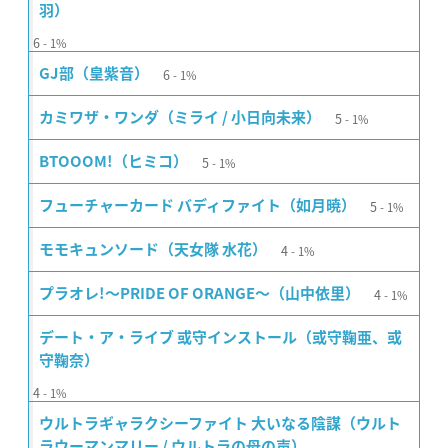
羽）
6
1%
6
GJ部（皇紫音）
1%
5
カミワザ・ワンダ（ミライ / 小日向未来）
1%
5
BTOOOM!（ヒミコ）
1%
5
フューチャーカード バディファイト（如月暁）
1%
4
モモキュンソード（天女隊 水花）
1%
4
プラオレ!〜PRIDE OF ORANGE〜（山中依里）
1%
デート・ア・ライブ 或守インストール（或守鞠亜、或
守鞠奈）
4
1%
ウルトラギャラクシーファイト 大いなる陰謀（ウルト
ラウーマンマリー / ウルトラの母の声）