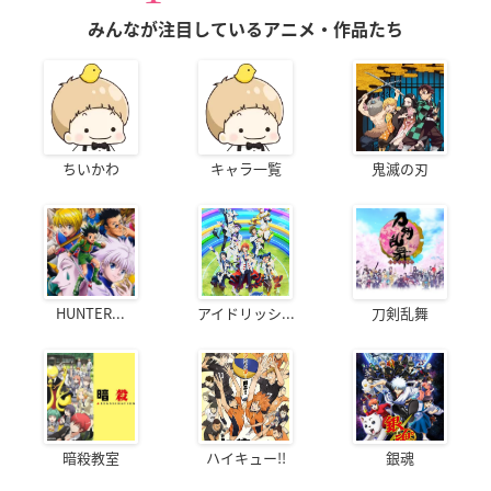
みんなが注目しているアニメ・作品たち
ちいかわ
キャラ一覧
鬼滅の刃
HUNTER...
アイドリッシ...
刀剣乱舞
暗殺教室
ハイキュー!!
銀魂