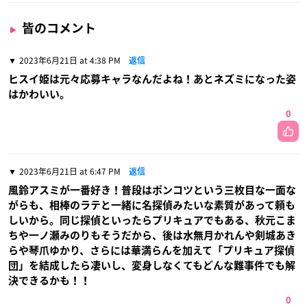
皆のコメント
2023年6月21日 at 4:38 PM
返信
ヒスイ姫は元々応募キャラなんだよね！あとネズミになった姿
はかわいい。
0
2023年6月21日 at 6:47 PM
返信
風鈴アスミが一番好き！普段はポンコツという三枚目な一面な
がらも、相棒のラテと一緒に名探偵みたいな素質があって頼も
しいから。同じ探偵といったらプリキュアでもある、秋元こま
ちや一ノ瀬みのりもそうだから、後は水無月かれんや剣城あき
らや琴爪ゆかり、さらには華満らんを加えて「プリキュア探偵
団」を結成したら凄いし、変身しなくてもどんな難事件でも解
決できるかも！！
0