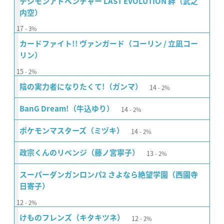
デジモンアドベンチャー LAST EVOLUTION 絆（武之
内空）
17
3%
カードファイト!! ヴァンガード（コーリン / 立凪コー
リン）
15
2%
14
陰の実力者になりたくて!（ガンマ）
2%
14
BanG Dream!（牛込ゆり）
2%
14
ポケモンマスターズ（ミヅキ）
2%
13
政宗くんのリベンジ（藤ノ宮寧子）
2%
スーパーダンガンロンパ2 さよなら絶望学園（西園寺
日寄子）
12
2%
12
けものフレンズ（キタキツネ）
2%