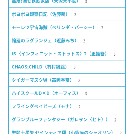
3
毎度!浦安鉄筋家族（大沢木小鉄）
3
ポヨポヨ観察日記（佐藤萌）
3
モーレツ宇宙海賊（ベリンダ・パーシー）
3
輪廻のラグランジェ（近藤みち）
3
IS 〈インフィニット・ストラトス〉2（更識簪）
3
CHAOS;CHILD（有村雛絵）
3
タイガーマスクW（高岡春奈）
3
ハイスクールD×D（オーフィス）
2
フライングベイビーズ（モナ）
2
グランブルーファンタジー（ガレヲン〈ヒト〉）
2
聖闘士星矢 セインティア翔（小熊座のシャオリン）