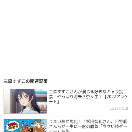
三森すずこの関連記事
三森すずこさんが演じる好きなキャラ投
票！やっぱり海未？奈々生？【2022アンケ
ート】
2022年6月21日
うまい棒が馬化！？杉田智和さん、日野聡
さんらが一生に一度の勝負「ウマい棒ダー
ビー」参戦