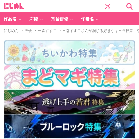
に
じ
め
ん
作品名
声優
舞台俳優
作者名
にじめん
>
声優
>
三森すずこ
> 三森すずこさんが演じる好きなキャラ投票！