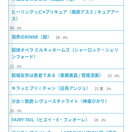
ヒーリングっど♥プリキュア（風鈴アスミ / キュアアー
ス）
40
6%
28
境界のRINNE（鈴）
4%
探偵オペラ ミルキィホームズ（シャーロック・シェリ
ンフォード）
23
4%
23
結城友奈は勇者である（東郷美森 / 鷲尾須美）
4%
21
票
キラッとプリ☆チャン（白鳥アンジュ）
3%
少女☆歌劇 レヴュースタァライト（神楽ひかり）
20
3%
18
FAIRY TAIL（ヒスイ・E・フィオーレ）
3%