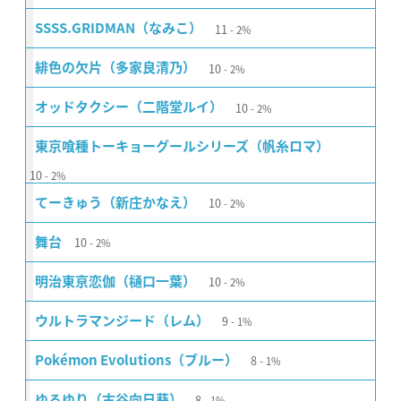
11
SSSS.GRIDMAN（なみこ）
2%
10
緋色の欠片（多家良清乃）
2%
10
オッドタクシー（二階堂ルイ）
2%
東京喰種トーキョーグールシリーズ（帆糸ロマ）
10
2%
10
てーきゅう（新庄かなえ）
2%
10
舞台
2%
10
明治東亰恋伽（樋口一葉）
2%
9
ウルトラマンジード（レム）
1%
8
Pokémon Evolutions（ブルー）
1%
8
ゆるゆり（古谷向日葵）
1%