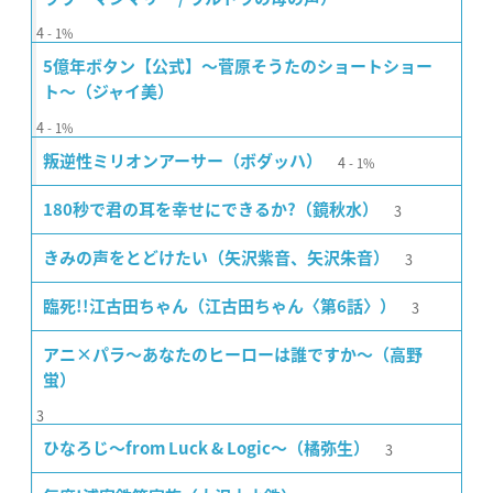
4
1%
5億年ボタン【公式】〜菅原そうたのショートショー
ト〜（ジャイ美）
4
1%
4
叛逆性ミリオンアーサー（ボダッハ）
1%
3
180秒で君の耳を幸せにできるか?（鏡秋水）
3
きみの声をとどけたい（矢沢紫音、矢沢朱音）
3
臨死!!江古田ちゃん（江古田ちゃん〈第6話〉）
アニ×パラ〜あなたのヒーローは誰ですか〜（高野
蛍）
3
3
ひなろじ〜from Luck & Logic〜（橘弥生）