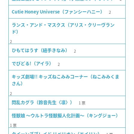
2
Cutie Honey Universe（ファンシーハニー）
ランス・アンド・マスクス（アリス・クリーヴラン
ド）
2
2
ひもてはうす（紐手きなみ）
2
でびどる!（アイラ）
キッズ劇場!! キッズねこみみコーナー（ねこみみくま
さん）
2
1
票
閃乱カグラ（鈴音先生〈凛〉）
怪獣娘 〜ウルトラ怪獣擬人化計画〜（キングジョー）
1
票