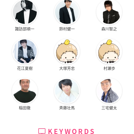
諏訪部順一
鈴村健一
森川智之
花江夏樹
大塚芳忠
村瀬歩
稲田徹
斉藤壮馬
三宅健太
KEYWORDS