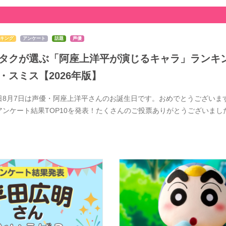
キング
アンケート
話題
声優
タクが選ぶ「阿座上洋平が演じるキャラ」ランキン
・スミス【2026年版】
日8月7日は声優・阿座上洋平さんのお誕生日です。おめでとうございま
アンケート結果TOP10を発表！たくさんのご投票ありがとうございま