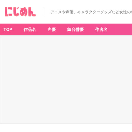
搾
り
取
アニメや声優、キャラクターグッズなど女性の
ら
な
い
で、
女
TOP
作品名
声優
舞台俳優
作者名
商
人
さ
ん!!
(7)
-
ア
ニ
メ
情
報
サ
イ
ト
に
じ
め
ん