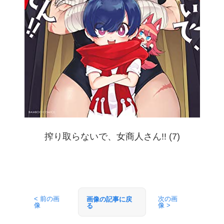
搾り取らないで、女商人さん!! (7)
< 前の画
次の画
画像の記事に戻
像
像 >
る