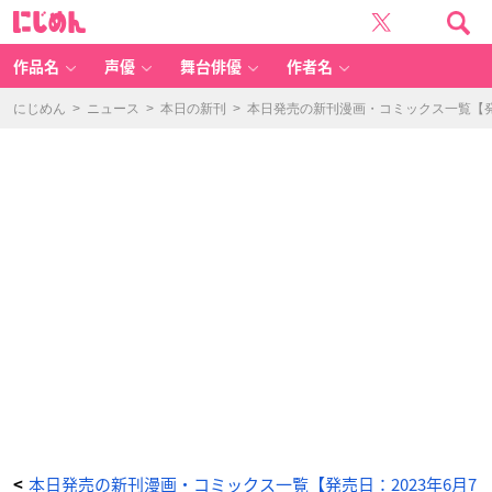
お
に
っ
じ
さ
め
ん
ん
冒
険
作品名
声優
舞台俳優
作者名
者
ケ
イ
ン
にじめん
>
ニュース
>
本日の新刊
>
本日発売の新刊漫画・コミックス一覧【発売
の
善
行
(1
1)
-
ア
ニ
メ
情
報
サ
イ
ト
に
じ
め
ん
本日発売の新刊漫画・コミックス一覧【発売日：2023年6月7
<