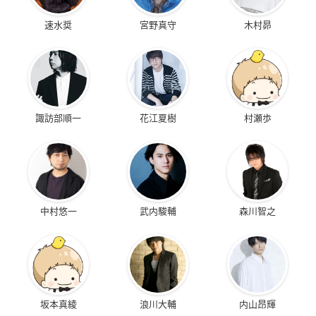
速水奨
宮野真守
木村昴
諏訪部順一
花江夏樹
村瀬歩
中村悠一
武内駿輔
森川智之
坂本真綾
浪川大輔
内山昂輝