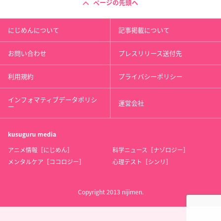
ページの先頭へ
にじめんについて
記事掲載について
お問い合わせ
プレスリリース送付先
利用規約
プライバシーポリシー
インフォマティブデータポリシ
運営会社
ー
kusuguru
media
アニメ情報［にじめん］
科学ニュース［ナゾロジー］
メンタルケア［ココロジー］
心理テスト［シンリ］
Copyright 2013 nijimen.