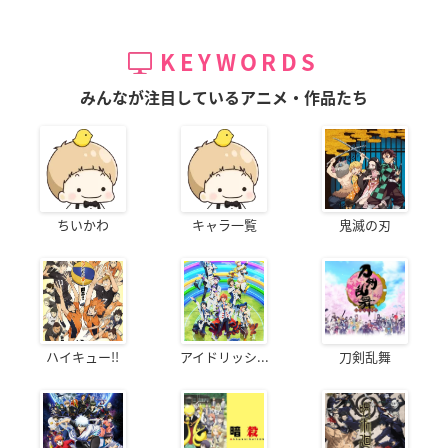
KEYWORDS
みんなが注目しているアニメ・作品たち
ちいかわ
キャラ一覧
鬼滅の刃
ハイキュー!!
アイドリッシ...
刀剣乱舞