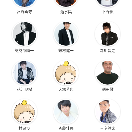
宮野真守
速水奨
下野紘
諏訪部順一
鈴村健一
森川智之
花江夏樹
大塚芳忠
稲田徹
村瀬歩
斉藤壮馬
三宅健太