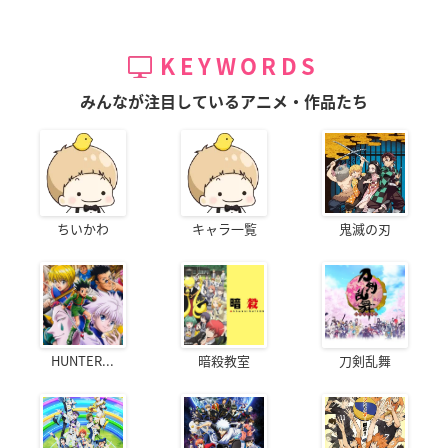
KEYWORDS
みんなが注目しているアニメ・作品たち
ちいかわ
キャラ一覧
鬼滅の刃
HUNTER...
暗殺教室
刀剣乱舞