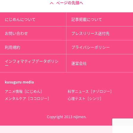
ページの先頭へ
にじめんについて
記事掲載について
お問い合わせ
プレスリリース送付先
利用規約
プライバシーポリシー
インフォマティブデータポリシ
運営会社
ー
kusuguru
media
アニメ情報［にじめん］
科学ニュース［ナゾロジー］
メンタルケア［ココロジー］
心理テスト［シンリ］
Copyright 2013 nijimen.