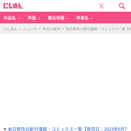
新
に
版
じ
超
め
訳
ん
百
人
作品名
声優
舞台俳優
作者名
一
首
う
た
にじめん
>
ニュース
>
本日の新刊
>
本日発売の新刊漫画・コミックス一覧【発売
恋
い。
1
-
ア
ニ
メ
情
報
サ
イ
ト
に
じ
め
ん
本日発売の新刊漫画・コミックス一覧【発売日：2023年6月7
<