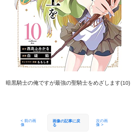
暗黒騎士の俺ですが最強の聖騎士をめざします(10)
< 前の画
次の画
画像の記事に戻
像
像 >
る