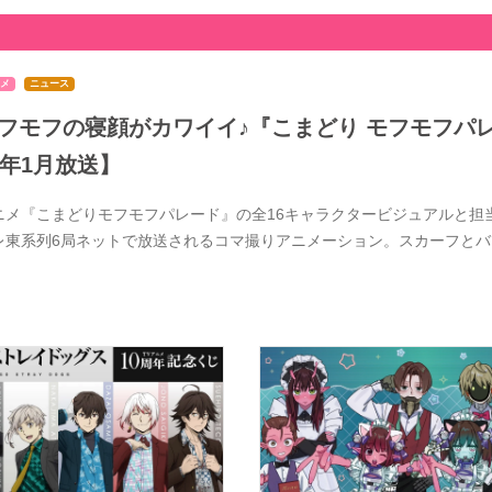
メ
ニュース
フモフの寝顔がカワイイ♪『こまどり モフモフパレ
7年1月放送】
ニメ『こまどりモフモフパレード』の全16キャラクタービジュアルと担当
レ東系列6局ネットで放送されるコマ撮りアニメーション。スカーフと