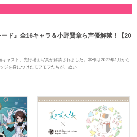
ード』全16キャラ＆小野賢章ら声優解禁！【20
キャスト、先行場面写真が解禁されました。本作は2027年1月から
バッジを身につけたモフモフたちが、ぬい