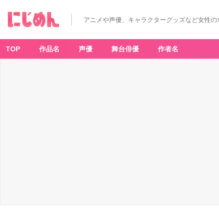
暗
黒
騎
アニメや声優、キャラクターグッズなど女性の
士
の
俺
で
す
TOP
作品名
声優
舞台俳優
作者名
が
最
強
の
聖
騎
士
を
め
ざ
し
ま
す
(1
0)
-
ア
ニ
メ
情
報
サ
イ
ト
に
じ
め
ん