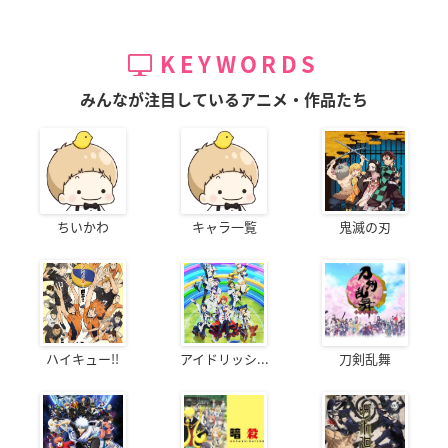
KEYWORDS
みんなが注目しているアニメ・作品たち
ちいかわ
キャラ一覧
鬼滅の刃
ハイキュー!!
アイドリッシ...
刀剣乱舞