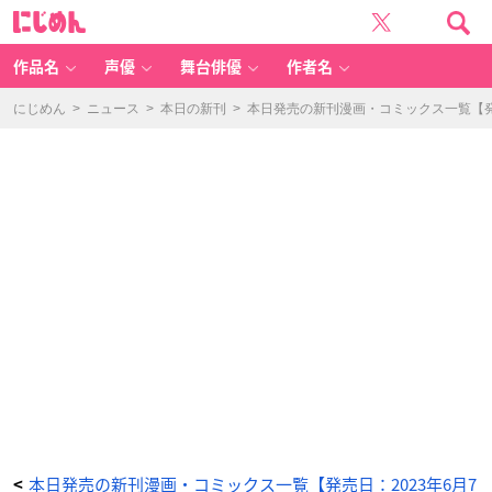
ら
に
い
じ
か・
め
デ
ん
イ
ズ
作品名
声優
舞台俳優
作者名
3
3
-
ア
にじめん
>
ニュース
>
本日の新刊
>
本日発売の新刊漫画・コミックス一覧【発売
ニ
メ
情
報
サ
イ
ト
に
じ
め
ん
本日発売の新刊漫画・コミックス一覧【発売日：2023年6月7
<