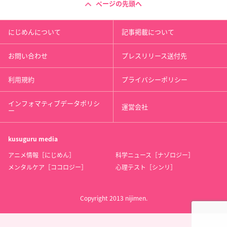
ページの先頭へ
にじめんについて
記事掲載について
お問い合わせ
プレスリリース送付先
利用規約
プライバシーポリシー
インフォマティブデータポリシ
運営会社
ー
kusuguru
media
アニメ情報［にじめん］
科学ニュース［ナゾロジー］
メンタルケア［ココロジー］
心理テスト［シンリ］
Copyright 2013 nijimen.