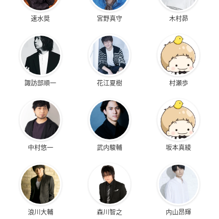
速水奨
宮野真守
木村昴
諏訪部順一
花江夏樹
村瀬歩
中村悠一
武内駿輔
坂本真綾
浪川大輔
森川智之
内山昂輝