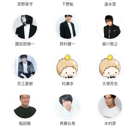
宮野真守
下野紘
速水奨
諏訪部順一
鈴村健一
森川智之
花江夏樹
村瀬歩
大塚芳忠
稲田徹
斉藤壮馬
木村昴