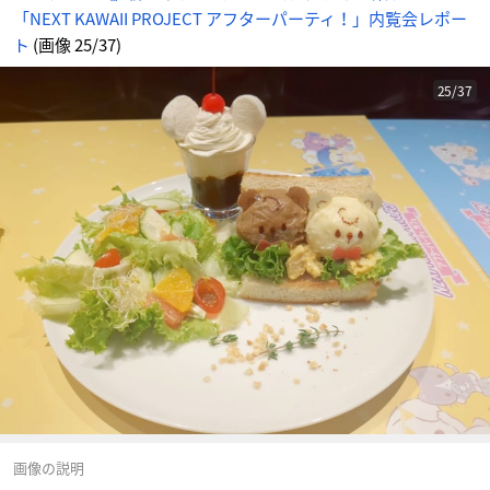
ン
「NEXT KAWAII PROJECT アフターパーティ！」内覧会レポー
サ
ン
ド
ト
(画像 25/37)
-
ア
ニ
メ
25/37
情
報
サ
イ
ト
に
じ
め
ん
画像の説明