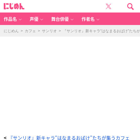
「N
に
E
じ
X
め
T
ん
K
A
作品名
声優
舞台俳優
作者名
W
AI
I
P
にじめん
>
カフェ
>
サンリオ
>
『サンリオ』新キャラ“はなまるおばけ”たちが集う
R
O
J
E
C
T
ア
フ
タ
ー
パ
ー
テ
ィ
カ
フ
ェ」
K
u
m
al
in
o
と
あ
る
森
の
カ
フ
ェ
の
オ
ー
『サンリオ』新キャラ“はなまるおばけ”たちが集うカフェ
<
プ