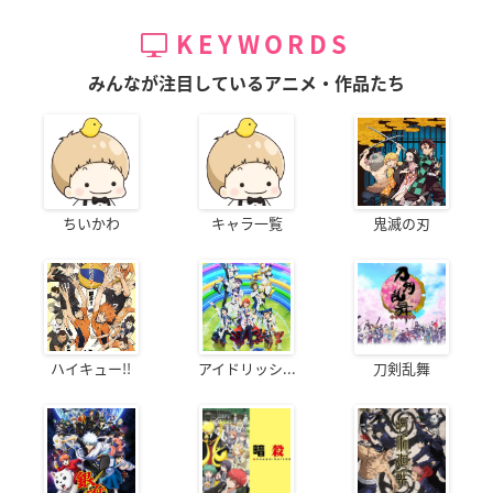
KEYWORDS
みんなが注目しているアニメ・作品たち
ちいかわ
キャラ一覧
鬼滅の刃
ハイキュー!!
アイドリッシ...
刀剣乱舞