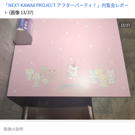
情
「NEXT KAWAII PROJECT アフターパーティ！」内覧会レポー
報
サ
イ
ト
(画像 13/37)
ト
に
じ
め
13/37
ん
画像の説明