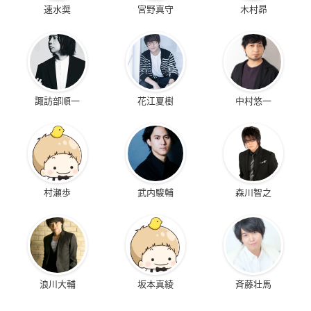
速水奨
宮野真守
木村昴
諏訪部順一
花江夏樹
中村悠一
村瀬歩
武内駿輔
森川智之
浪川大輔
坂本真綾
斉藤壮馬