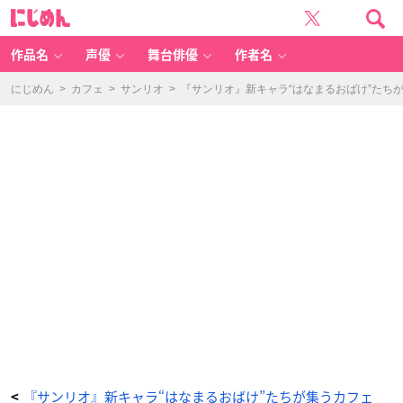
「N
に
E
じ
X
め
T
ん
K
A
作品名
声優
舞台俳優
作者名
W
AI
I
P
にじめん
>
カフェ
>
サンリオ
>
『サンリオ』新キャラ“はなまるおばけ”たちが集う
R
O
J
E
C
T
ア
フ
タ
ー
パ
ー
テ
ィ
カ
フ
ェ」
テ
ー
ブ
ル
席
（は
な
ま
る
お
ば
け
た
ち）
-
ア
ニ
『サンリオ』新キャラ“はなまるおばけ”たちが集うカフェ
<
メ