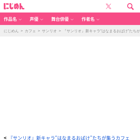
『サ
に
ン
じ
リ
め
オ』
ん
新
キ
作品名
声優
舞台俳優
作者名
ャ
ラ“は
な
ま
にじめん
>
カフェ
>
サンリオ
>
『サンリオ』新キャラ“はなまるおばけ”たちが集う
る
お
ば
け”た
ち
が
集
う
カ
フ
ェ
「N
E
X
T
K
A
W
AI
I
P
R
O
J
E
C
T
ア
フ
タ
ー
パ
ー
テ
『サンリオ』新キャラ“はなまるおばけ”たちが集うカフェ
<
ィ！」