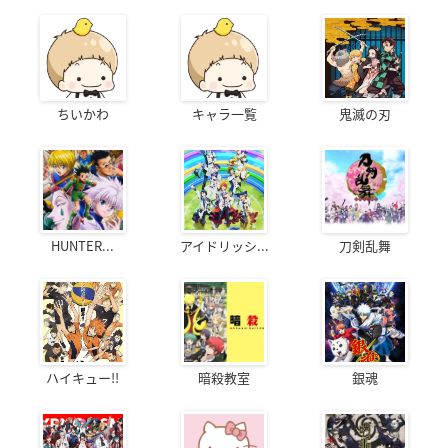
ちいかわ
キャラ一覧
鬼滅の刃
HUNTER...
アイドリッシ...
刀剣乱舞
ハイキュー!!
暗殺教室
銀魂