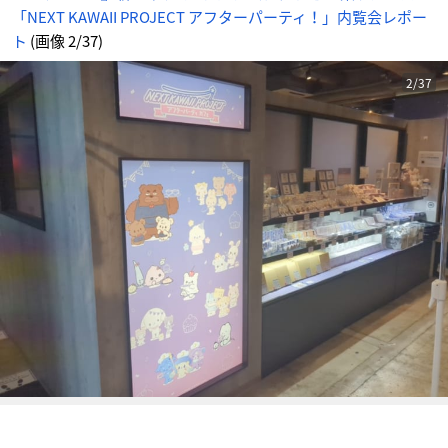
内
「NEXT KAWAII PROJECT アフターパーティ！」内覧会レポー
覧
会
レ
ト
(画像 2/37)
ポ
ー
ト
_
2/37
2
番
目
の
画
像
-
ア
ニ
メ
情
報
サ
イ
ト
に
じ
め
ん