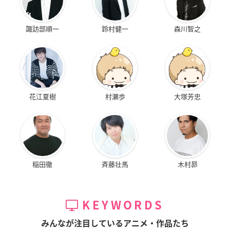
諏訪部順一
鈴村健一
森川智之
花江夏樹
村瀬歩
大塚芳忠
稲田徹
斉藤壮馬
木村昴
KEYWORDS
みんなが注目しているアニメ・作品たち