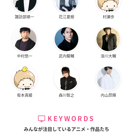
諏訪部順一
花江夏樹
村瀬歩
中村悠一
武内駿輔
浪川大輔
坂本真綾
森川智之
内山昂輝
KEYWORDS
みんなが注目しているアニメ・作品たち