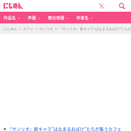
『サ
に
ン
じ
リ
め
オ』
ん
新
キ
作品名
声優
舞台俳優
作者名
ャ
ラ“は
な
ま
にじめん
>
カフェ
>
サンリオ
>
『サンリオ』新キャラ“はなまるおばけ”たちが集う
る
お
ば
け”た
ち
が
集
う
カ
フ
ェ
「N
E
X
T
K
A
W
AI
I
P
R
O
J
E
C
T
ア
フ
タ
ー
パ
ー
テ
『サンリオ』新キャラ“はなまるおばけ”たちが集うカフェ
<
ィ！」