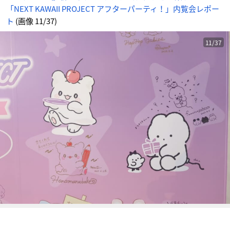
内
「NEXT KAWAII PROJECT アフターパーティ！」内覧会レポー
覧
会
レ
ト
(画像 11/37)
ポ
ー
ト
_
11/37
1
1
番
目
の
画
像
-
ア
ニ
メ
情
報
サ
イ
ト
に
じ
め
ん