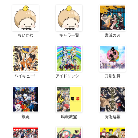
ちいかわ
キャラ一覧
鬼滅の刃
ハイキュー!!
アイドリッシ...
刀剣乱舞
銀魂
暗殺教室
呪術廻戦