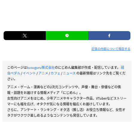
記事の内容について報告する
このページは
kusuguru株式会社
のにじめん編集部が作成・配信しています。
弱
虫ペダル
/
イベント
/
アニメ
/
カフェ
/
ニュース
の最新情報はリンク先をご覧くだ
さい。
アニメ・ゲーム・漫画などの2次元コンテンツや、声優・舞台・俳優などの情
報・話題をお届けする情報メディア「にじめん」。
女性向けアニメをはじめ、少年アニメやキャラクター作品、VTuberなどストリー
マーにも幅を広げ、オタクが気になる情報を幅広くお届けしています。
さらに、アンケート・ランキング・オタ活（推し活）お役立ち情報など、女性オ
タクがワクワク楽しめるようなコンテンツも発信しています。