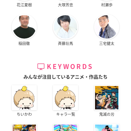
花江夏樹
大塚芳忠
村瀬歩
稲田徹
斉藤壮馬
三宅健太
KEYWORDS
みんなが注目しているアニメ・作品たち
ちいかわ
キャラ一覧
鬼滅の刃