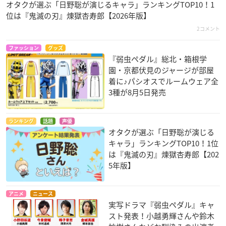
オタクが選ぶ「日野聡が演じるキャラ」ランキングTOP10！1
位は『鬼滅の刃』煉󠄁獄杏寿郎【2026年版】
2コメント
ファッション
グッズ
『弱虫ペダル』総北・箱根学
園・京都伏見のジャージが部屋
着に♪パシオスでルームウェア全
3種が8月5日発売
ランキング
話題
声優
オタクが選ぶ「日野聡が演じる
キャラ」ランキングTOP10！1位
は『鬼滅の刃』煉󠄁獄杏寿郎【202
5年版】
アニメ
ニュース
実写ドラマ『弱虫ペダル』キャ
スト発表！小越勇輝さんや鈴木