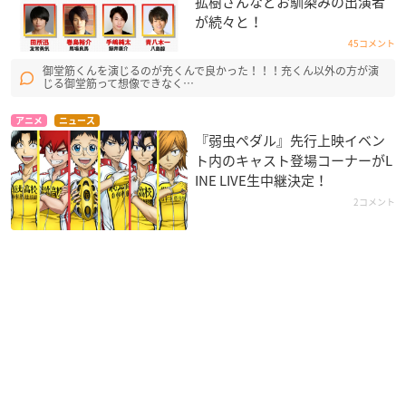
拡樹さんなどお馴染みの出演者
が続々と！
45コメント
御堂筋くんを演じるのが充くんで良かった！！！充くん以外の方が演
じる御堂筋って想像できなく…
アニメ
ニュース
『弱虫ペダル』先行上映イベン
ト内のキャスト登場コーナーがL
INE LIVE生中継決定！
2コメント