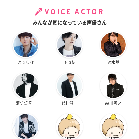
VOICE ACTOR
みんなが気になっている声優さん
宮野真守
下野紘
速水奨
諏訪部順一
鈴村健一
森川智之