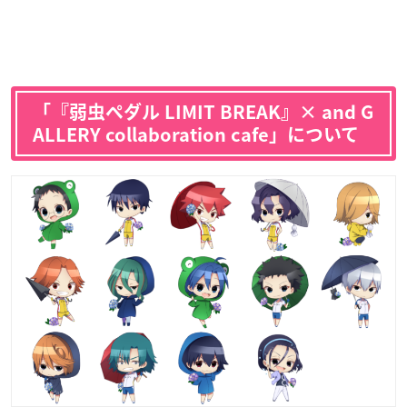
「『弱虫ペダル LIMIT BREAK』× and G
ALLERY collaboration cafe」について