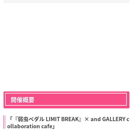
開催概要
「『弱虫ペダル LIMIT BREAK』× and GALLERY c
ollaboration cafe」