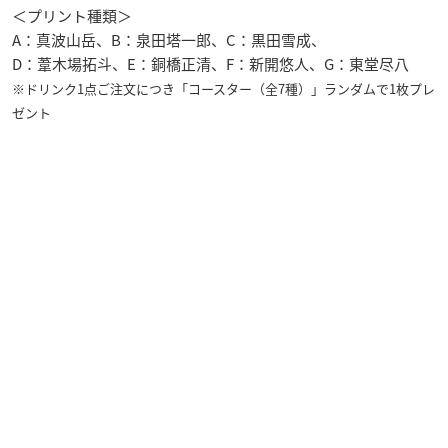
＜プリント種類＞
A：真波山岳、B：泉田塔一郎、C：黒田雪成、
D：葦木場拓斗、E：銅橋正清、F：新開悠人、G：東堂尽八
※ドリンク1点ご注文につき「コースター（全7種）」ランダムで1枚プレ
ゼント