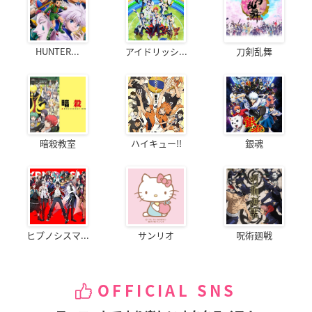
HUNTER...
アイドリッシ...
刀剣乱舞
暗殺教室
ハイキュー!!
銀魂
ヒプノシスマ...
サンリオ
呪術廻戦
OFFICIAL SNS