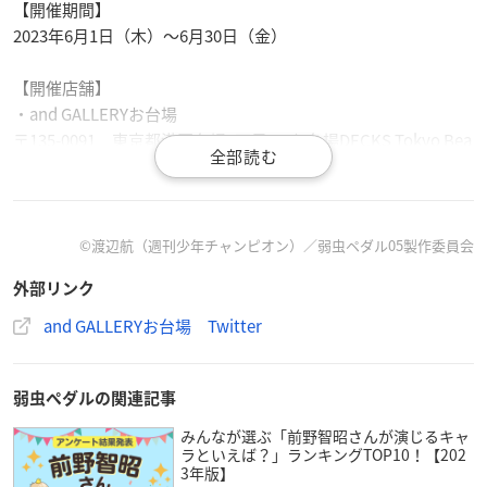
【開催期間】
2023年6月1日（木）～6月30日（金）
【開催店舗】
・and GALLERYお台場
〒135-0091 東京都港区台場1丁目6-1お台場DECKS Tokyo Bea
ch内1F MARUNOKI CAMP CAFE FOOD
アクセス：
ゆりかもめ お台場海浜公園駅より徒歩 2分
りんかい線 東京テレポート駅より徒歩 5分
©渡辺航（週刊少年チャンピオン）／弱虫ペダル05製作委員会
外部リンク
・Galaxy Harajuku内harajuku cafe
〒150-0001 東京都渋谷区神宮前1丁目8-9 Galaxy Harajuku2階
and GALLERYお台場 Twitter
営業時間：11:00~19:00（ラストオーダー18:30）
アクセス： JR山手線：原宿駅 表参道口より徒歩7分
東京メトロ 千代田線・副都心線：明治神宮前 〈原宿〉駅 5番出
弱虫ペダルの関連記事
口より徒歩3分
みんなが選ぶ「前野智昭さんが演じるキャ
東京メトロ 千代田線・半蔵門線・銀座線：表参道駅 A2番出口
ラといえば？」ランキングTOP10！【202
3年版】
より徒歩9分