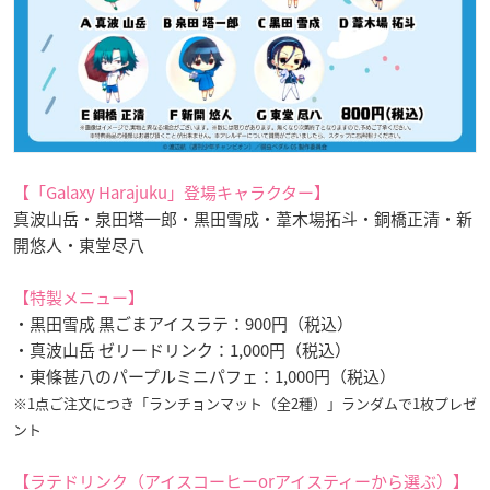
【「Galaxy Harajuku」登場キャラクター】
真波山岳・泉田塔一郎・黒田雪成・葦木場拓斗・銅橋正清・新
開悠人・東堂尽八
【特製メニュー】
・黒田雪成 黒ごまアイスラテ：900円（税込）
・真波山岳 ゼリードリンク：1,000円（税込）
・東條甚八のパープルミニパフェ：1,000円（税込）
※1点ご注文につき「ランチョンマット（全2種）」ランダムで1枚プレゼ
ント
【ラテドリンク（アイスコーヒーorアイスティーから選ぶ）】