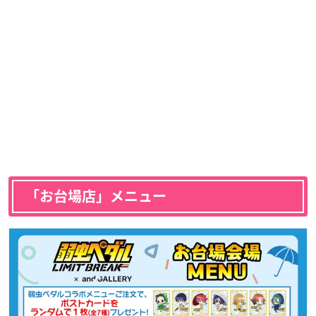
「
お台場店
」メニュー