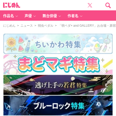
に
じ
め
ん
作品名
声優
舞台俳優
作者名
にじめん
>
ニュース
>
弱虫ペダル
> 「弱ペダ× and GALLERY」お台場・