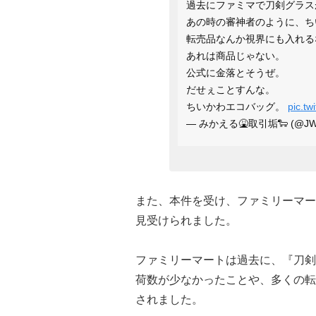
過去にファミマで刀剣グラス
あの時の審神者のように、ち
転売品なんか視界にも入れる
あれは商品じゃない。
公式に金落とそうぜ。
だせぇことすんな。
ちいかわエコバッグ。
pic.tw
— みかえる🤮取引垢🐑 (@JW9
また、本件を受け、ファミリーマー
見受けられました。
ファミリーマートは過去に、『刀剣
荷数が少なかったことや、多くの転
されました。