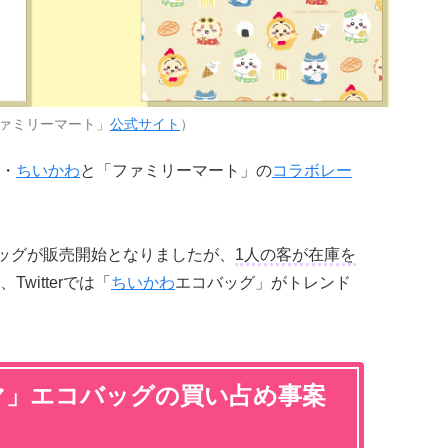
ァミリーマート」
公式サイト
）
・
ちいかわ
と「ファミリーマート」の
コラボレー
バッグが販売開始となりましたが、
1人の客が在庫を
、Twitterでは「
ちいかわ
エコバッグ」がトレンド
マ」エコバッグの買い占め事案