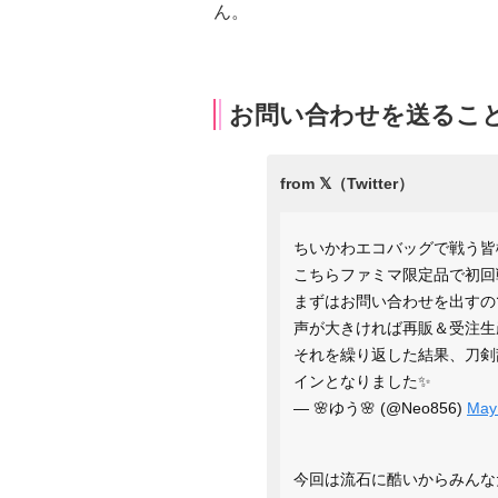
ん。
お問い合わせを送るこ
ちいかわエコバッグで戦う皆
こちらファミマ限定品で初回
まずはお問い合わせを出すのです( ✋
声が大きければ再販＆受注生
それを繰り返した結果、刀剣
インとなりました✨
— 🌸ゆう🌸 (@Neo856)
May
今回は流石に酷いからみんな