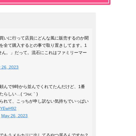
買いに行って店員にどんな風に販売するのか聞
を全て購入するとの事で取り置きしてます。1
せん。」だって。流石にこれはファミリーマー
 26, 2023
頼んで9時から並んでくれてたんだけど、1番
らしい…( つω;｀)
られて、こっちが申し訳ない気持ちでいっぱい
foYEwH92
)
May 26, 2023
でもうメルカリに出してるやつ居るんですか？