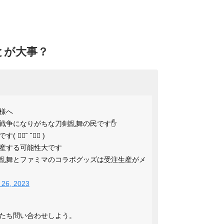
とが大事？
様へ
戦争になりがちな刀剣乱舞の民です✋
˘ ˘👌🏻 )
産する可能性大です
乱舞とファミマのコラボグッズは受注生産がメ
 26, 2023
たち問い合わせしよう。