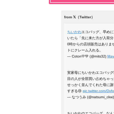
ちいかわ
エコバッグ、早めに
いたら「先に来た方が入荷分
0時からの店頭販売はありま
トにクレーム入れる。
— Coton💛💚 (@mits32)
May
実家母にちいかわエコバッグ
目の人が全部買い占めちゃった
せっかく並んでくれた母に謝
すぎる😢
pic.twitter.com/Dv
— なつうみ (@natsumi_ckw
ちいかわのエコバッグ、なん