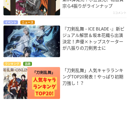
宗ら4振りがラインナップ
1コメント
イベント
ニュース
『刀剣乱舞 – ICE BLADE -』新ビ
ジュアル解禁＆坂本花織ら出演
決定！声優×トップスケーター
が八振りの刀剣男士に
ランキング
話題
「刀剣乱舞」人気キャラランキ
ングTOP20発表！やっぱり初期
刀強し！？