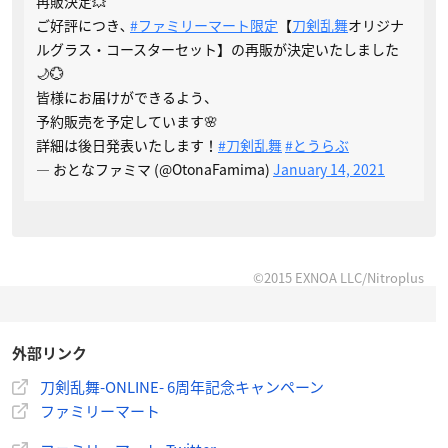
再販決定💥
ご好評につき､
#ファミリーマート限定
【
刀剣乱舞
オリジナ
ルグラス・コースターセット】の再販が決定いたしました
🌙💮
皆様にお届けができるよう、
予約販売を予定しています🌸
詳細は後日発表いたします！
#刀剣乱舞
#とうらぶ
— おとなファミマ (@OtonaFamima)
January 14, 2021
©2015 EXNOA LLC/Nitroplus
外部リンク
刀剣乱舞-ONLINE- 6周年記念キャンペーン
ファミリーマート