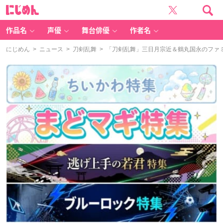
に
じ
め
ん
作品名
声優
舞台俳優
作者名
にじめん
>
ニュース
>
刀剣乱舞
> 「刀剣乱舞」三日月宗近＆鶴丸国永のファ