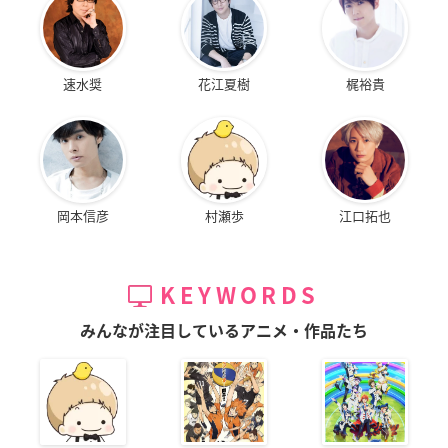
速水奨
花江夏樹
梶裕貴
岡本信彦
村瀬歩
江口拓也
KEYWORDS
みんなが注目しているアニメ・作品たち