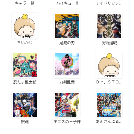
キャラ一覧
ハイキュー!!
アイドリッシ...
ちいかわ
鬼滅の刃
呪術廻戦
忍たま乱太郎
刀剣乱舞
Ｄｒ．ＳＴＯ...
銀魂
テニスの王子様
あんさんぶる...