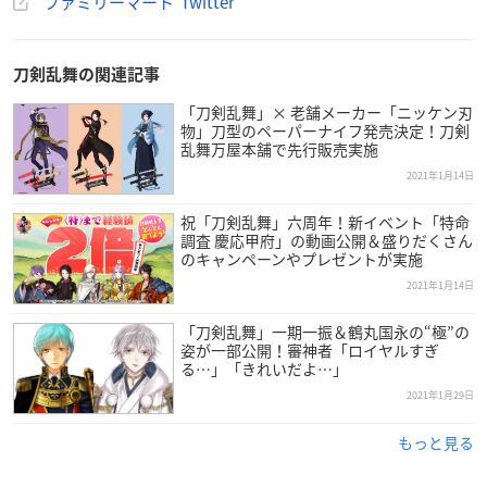
ファミリーマート Twitter
刀剣乱舞の関連記事
「刀剣乱舞」× 老舗メーカー「ニッケン刃
物」刀型のペーパーナイフ発売決定！刀剣
乱舞万屋本舗で先行販売実施
2021年1月14日
祝「刀剣乱舞」六周年！新イベント「特命
調査 慶応甲府」の動画公開＆盛りだくさん
のキャンペーンやプレゼントが実施
2021年1月14日
「刀剣乱舞」一期一振＆鶴丸国永の“極”の
姿が一部公開！審神者「ロイヤルすぎ
る…」「きれいだよ…」
2021年1月29日
もっと見る