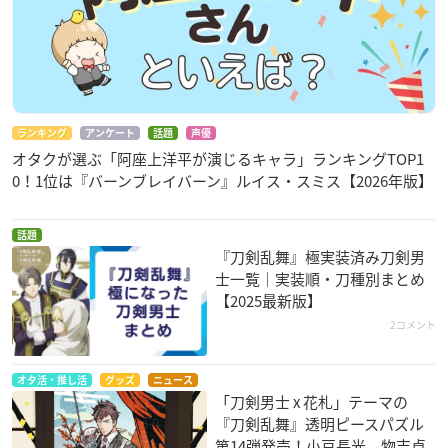
ランキング
アンケート
話題
声優
オタクが選ぶ「阿座上洋平が演じるキャラ」ランキングTOP1
0！1位は『バーンブレイバーン』ルイス・スミス【2026年版】
話題
『刀剣乱舞』極実装済み刀剣男
士一覧｜実装順・刀種別まとめ
【2025最新版】
2コメント
オタ活・推し活
グッズ
ニュース
「刀剣男士 x 花札」テーマの
『刀剣乱舞』透明ピースパズル
第14弾発売！小豆長光、物吉貞