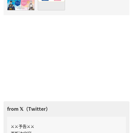
⚔⚔予告⚔⚔