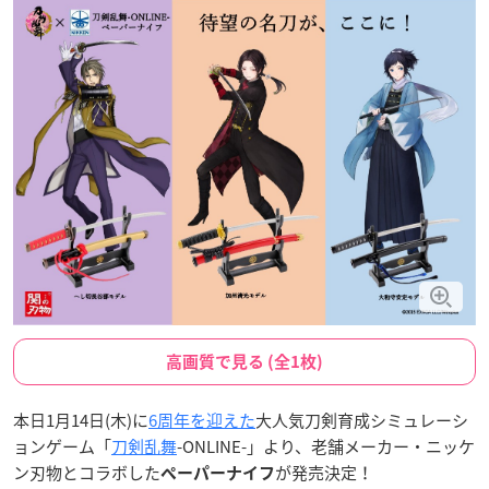
高画質で見る (全1枚)
本日1月14日(木)に
6周年を迎えた
大人気刀剣育成シミュレーシ
ョンゲーム「
刀剣乱舞
-ONLINE-」より、老舗メーカー・ニッケ
ン刃物とコラボした
が発売決定！
ペーパーナイフ