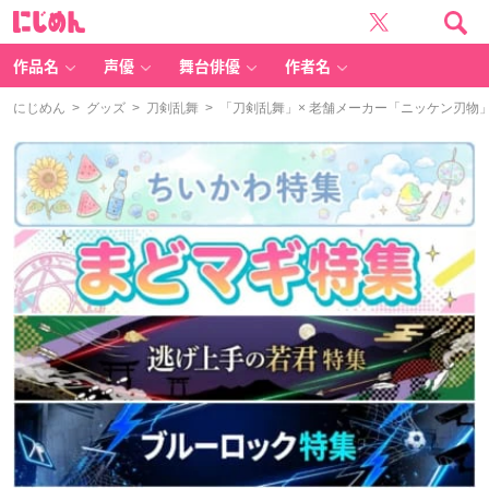
に
じ
め
ん
作品名
声優
舞台俳優
作者名
にじめん
>
グッズ
>
刀剣乱舞
> 「刀剣乱舞」× 老舗メーカー「ニッケン刃