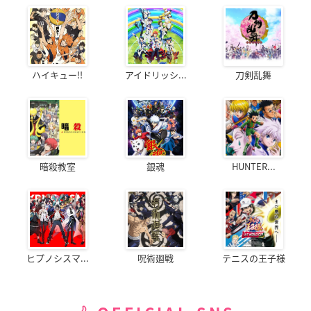
ハイキュー!!
アイドリッシ...
刀剣乱舞
暗殺教室
銀魂
HUNTER...
ヒプノシスマ...
呪術廻戦
テニスの王子様