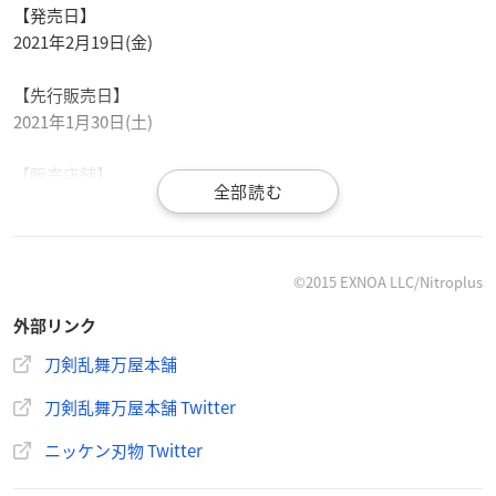
【発売日】
2021年2月19日(金)
【先行販売日】
2021年1月30日(土)
【販売店舗】
刀剣乱舞
万屋本舗 渋谷パルコ店・心斎橋パルコ店
©2015 EXNOA LLC/Nitroplus
外部リンク
速報‼
人気ゲーム「刀剣乱舞-ONLINE-」とコラボした『刀剣乱舞-
刀剣乱舞万屋本舗
ONLINE-ペーパーナイフ』を2月19日（金）に発売致しま
刀剣乱舞万屋本舗 Twitter
す‼
それに先立ち、1月30日（土）より、「刀剣乱舞-ONLINE
ニッケン刃物 Twitter
-」公式グッズショップ「刀剣乱舞万屋本舗」（渋谷パルコ
店／心斎橋パルコ店）にて先行販売を行います‼
pic.twitter.