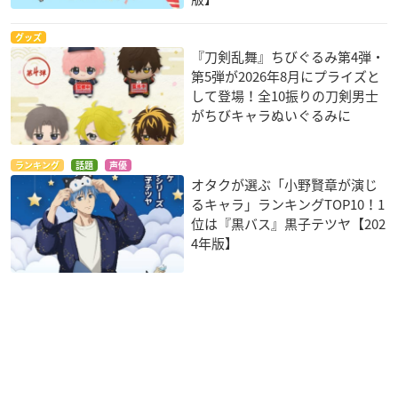
グッズ
『刀剣乱舞』ちびぐるみ第4弾・
第5弾が2026年8月にプライズと
して登場！全10振りの刀剣男士
がちびキャラぬいぐるみに
ランキング
話題
声優
オタクが選ぶ「小野賢章が演じ
るキャラ」ランキングTOP10！1
位は『黒バス』黒子テツヤ【202
4年版】