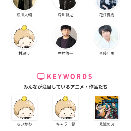
浪川大輔
森川智之
花江夏樹
村瀬歩
中村悠一
斉藤壮馬
KEYWORDS
みんなが注目しているアニメ・作品たち
ちいかわ
キャラ一覧
鬼滅の刃