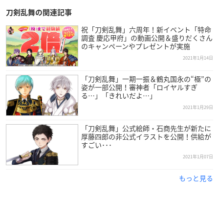
com/LNxR5Wt5Gl
刀剣乱舞の関連記事
— 【公式】✂ニッケン刃物株式会社✂ (@NIKKENcutlery)
Ja
祝「刀剣乱舞」六周年！新イベント「特命
nuary 14, 2021
調査 慶応甲府」の動画公開＆盛りだくさん
のキャンペーンやプレゼントが実施
2021年1月14日
「刀剣乱舞」一期一振＆鶴丸国永の“極”の
姿が一部公開！審神者「ロイヤルすぎ
る…」「きれいだよ…」
2021年1月29日
「刀剣乱舞」公式絵師・石商先生が新たに
厚藤四郎の非公式イラストを公開！供給が
すごい･･･
2021年1月07日
もっと見る