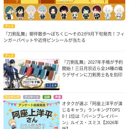
グッズ
『刀剣乱舞』御伴散歩～ぽちくじ～その2が9月下旬発売！フィ
ンガーパペットや近侍ピンシールが当たる
グッズ
『刀剣乱舞』2027年手帳が予約
開始！三日月宗近ら全14種の織
りデザインに刀剣男士名を刻印
ランキング
アンケート
話題
声優
オタクが選ぶ「阿座上洋平が演
じるキャラ」ランキングTOP1
0！1位は『バーンブレイバー
ン』ルイス・スミス【2026年
版】