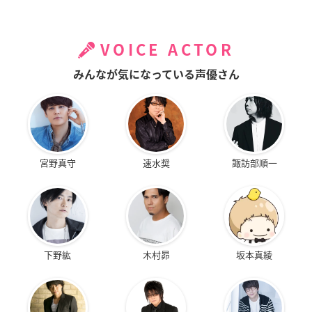
VOICE ACTOR
みんなが気になっている声優さん
宮野真守
速水奨
諏訪部順一
下野紘
木村昴
坂本真綾