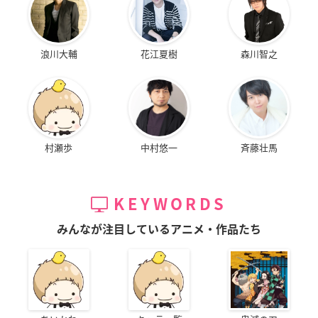
浪川大輔
花江夏樹
森川智之
村瀬歩
中村悠一
斉藤壮馬
KEYWORDS
みんなが注目しているアニメ・作品たち