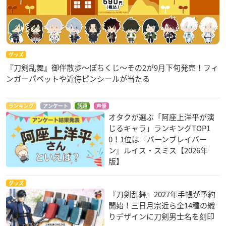
グッズ
『刀剣乱舞』御伴散歩～ぽちくじ～その2が9月下旬発売！フィ
ンガーパペットや近侍ピンシールが当たる
ランキング
アンケート
話題
声優
オタクが選ぶ「阿座上洋平が演
じるキャラ」ランキングTOP1
0！1位は『バーンブレイバー
ン』ルイス・スミス【2026年
版】
グッズ
『刀剣乱舞』2027年手帳が予約
開始！三日月宗近ら全14種の織
りデザインに刀剣男士名を刻印