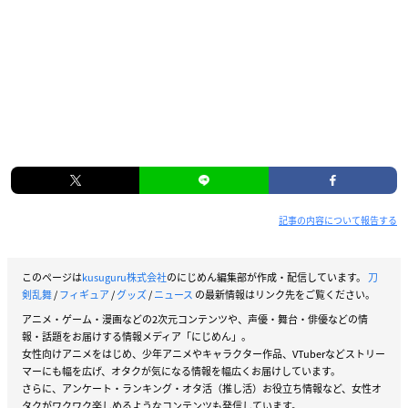
記事の内容について報告する
このページは
kusuguru株式会社
のにじめん編集部が作成・配信しています。
刀
剣乱舞
/
フィギュア
/
グッズ
/
ニュース
の最新情報はリンク先をご覧ください。
アニメ・ゲーム・漫画などの2次元コンテンツや、声優・舞台・俳優などの情
報・話題をお届けする情報メディア「にじめん」。
女性向けアニメをはじめ、少年アニメやキャラクター作品、VTuberなどストリー
マーにも幅を広げ、オタクが気になる情報を幅広くお届けしています。
さらに、アンケート・ランキング・オタ活（推し活）お役立ち情報など、女性オ
タクがワクワク楽しめるようなコンテンツも発信しています。