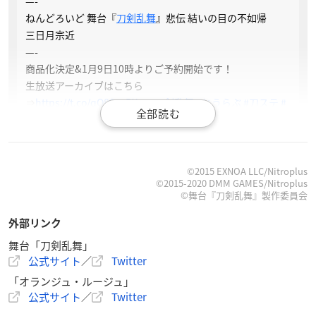
—-
ねんどろいど 舞台『
刀剣乱舞
』悲伝 結いの目の不如帰
三日月宗近
—-
商品化決定&1月9日10時よりご予約開始です！
生放送アーカイブはこちら
⇒
https://t.co/qO88saPXoa
#刀剣乱舞
#とうらぶ
#刀ステ
#
orangerouge
pic.twitter.com/gHpovNwVA2
— オランジュ・ルージュ (@orangerouge_pr)
January 6, 2
021
©2015 EXNOA LLC/Nitroplus
©2015-2020 DMM GAMES/Nitroplus
©舞台『刀剣乱舞』製作委員会
外部リンク
「オランジュ・ルージュ5周年記念展in大
舞台「刀剣乱舞」
公式サイト
／
Twitter
阪 会場予約商品」生放送（アーカイブ）
「オランジュ・ルージュ」
公式サイト
／
Twitter