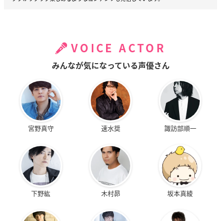
VOICE ACTOR
みんなが気になっている声優さん
宮野真守
速水奨
諏訪部順一
下野紘
木村昴
坂本真綾