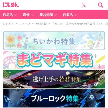
に
じ
め
ん
作品名
声優
舞台俳優
作者名
にじめん
>
ニュース
>
刀剣乱舞
> 「刀ステ」悲伝 結いの目の不如帰”白い三