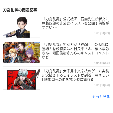
刀剣乱舞の関連記事
「刀剣乱舞」公式絵師・石商先生が新たに
厚藤四郎の非公式イラストを公開！供給が
すごい･･･
2021年1月07日
「刀剣乱舞」初期刀が「PASH!」の表紙に
登場！巻頭特集は木村良平さん、榎木淳弥
さん、増田俊樹さんらのキャストコメント
など
2021年1月05日
「刀剣乱舞」大千鳥十文字槍のゲーム実装
記念描き下ろしイラストが到着！凛々しい
目線&口元の血を拭う姿に痺れる
2021年1月05日
もっと見る