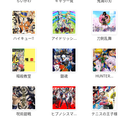
ちいかわ
キャラ一覧
鬼滅の刃
ハイキュー!!
アイドリッシ...
刀剣乱舞
暗殺教室
銀魂
HUNTER...
呪術廻戦
ヒプノシスマ...
テニスの王子様