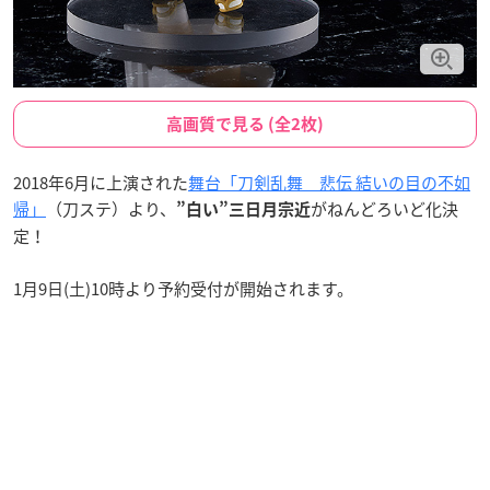
高画質で見る (全2枚)
2018年6月に上演された
舞台「刀剣乱舞 悲伝 結いの目の不如
帰」
（刀ステ）より、
がねんどろいど化決
”白い”三日月宗近
定！
1月9日(土)10時より予約受付が開始されます。