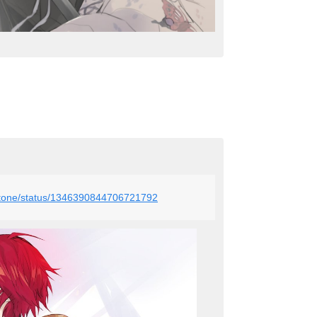
u_stone/status/1346390844706721792