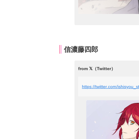
信濃藤四郎
https://twitter.com/ishisyo