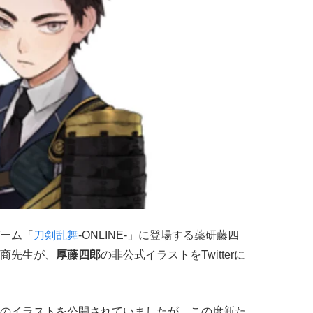
ーム「
刀剣乱舞
-ONLINE-」に登場する薬研藤四
商先生が、
厚藤四郎
の非公式イラストをTwitterに
のイラストを公開されていましたが、この度新た