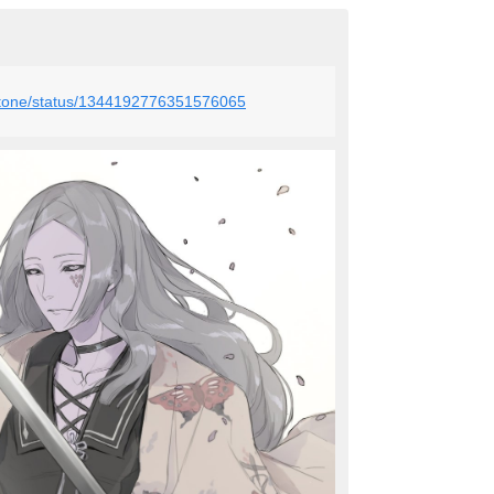
u_stone/status/1344192776351576065