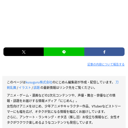
記事の内容について報告する
このページは
kusuguru株式会社
のにじめん編集部が作成・配信しています。
刀
剣乱舞
/
イラスト
/
話題
の最新情報はリンク先をご覧ください。
アニメ・ゲーム・漫画などの2次元コンテンツや、声優・舞台・俳優などの情
報・話題をお届けする情報メディア「にじめん」。
女性向けアニメをはじめ、少年アニメやキャラクター作品、VTuberなどストリー
マーにも幅を広げ、オタクが気になる情報を幅広くお届けしています。
さらに、アンケート・ランキング・オタ活（推し活）お役立ち情報など、女性オ
タクがワクワク楽しめるようなコンテンツも発信しています。