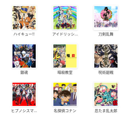
ハイキュー!!
アイドリッシ...
刀剣乱舞
銀魂
暗殺教室
呪術廻戦
ヒプノシスマ...
名探偵コナン
忍たま乱太郎