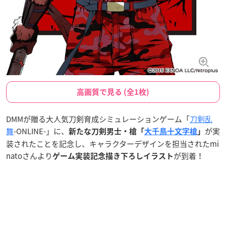
高画質で見る (全1枚)
DMMが贈る大人気刀剣育成シミュレーションゲーム「
刀剣乱
舞
-ONLINE-」に、
が実
新たな刀剣男士・槍「
大千鳥十文字槍
」
装されたことを記念し、キャラクターデザインを担当されたmi
natoさんより
が到着！
ゲーム実装記念描き下ろしイラスト