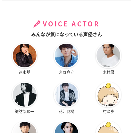
VOICE ACTOR
みんなが気になっている声優さん
速水奨
宮野真守
木村昴
諏訪部順一
花江夏樹
村瀬歩