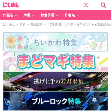
に
じ
め
ん
作品名
声優
舞台俳優
作者名
にじめん
>
話題
>
刀剣乱舞
> 「刀剣乱舞」大千鳥十文字槍のゲーム実装記念