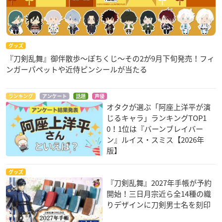
グッズ
『刀剣乱舞』御伴散歩～ぽちくじ～その2が9月下旬発売！フィ
ンガーパペットや近侍ピンシールが当たる
ランキング
アンケート
話題
声優
オタクが選ぶ「阿座上洋平が演
じるキャラ」ランキングTOP1
0！1位は『バーンブレイバー
ン』ルイス・スミス【2026年
版】
グッズ
『刀剣乱舞』2027年手帳が予約
開始！三日月宗近ら全14種の織
りデザインに刀剣男士名を刻印