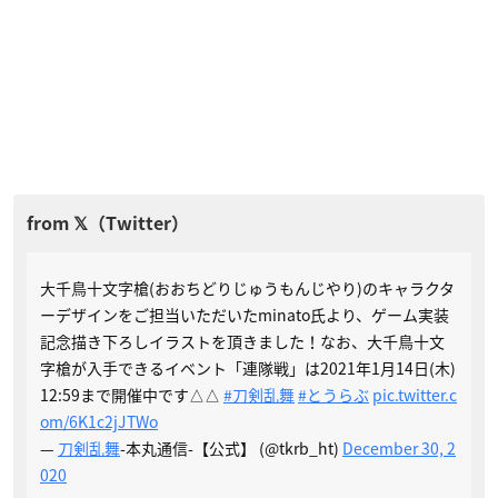
大千鳥十文字槍(おおちどりじゅうもんじやり)のキャラクタ
ーデザインをご担当いただいたminato氏より、ゲーム実装
記念描き下ろしイラストを頂きました！なお、大千鳥十文
字槍が入手できるイベント「連隊戦」は2021年1月14日(木)
12:59まで開催中です△△
#刀剣乱舞
#とうらぶ
pic.twitter.c
om/6K1c2jJTWo
—
刀剣乱舞
-本丸通信-【公式】 (@tkrb_ht)
December 30, 2
020