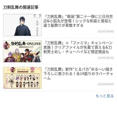
刀剣乱舞の関連記事
「刀剣乱舞」“軽装”第二十一弾に三日月宗
近&小狐丸が登場！シックな和装と普段と
違う髪飾りが素敵すぎる
2021年1月04日
「刀剣乱舞」×「ファミマ」キャンペーン
実施！クリアファイルが先着で貰える&刀
剣男士めし・チューハイなど限定商品も
2021年1月04日
「刀剣乱舞」新作“とるパカ”ゆる〜い描き
下ろしに癒される！全14振りのラバーチャ
ーム
2021年6月09日
もっと見る