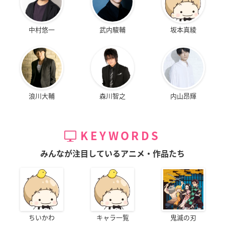
中村悠一
武内駿輔
坂本真綾
浪川大輔
森川智之
内山昂輝
KEYWORDS
みんなが注目しているアニメ・作品たち
ちいかわ
キャラ一覧
鬼滅の刃