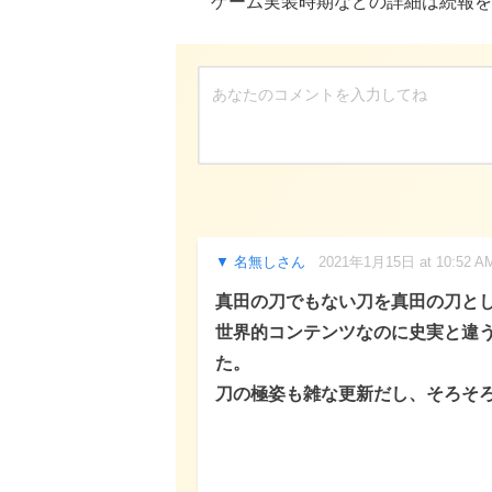
ゲーム実装時期などの詳細は続報を
名無しさん
2021年1月15日 at 10:52 A
真田の刀でもない刀を真田の刀と
世界的コンテンツなのに史実と違
た。
刀の極姿も雑な更新だし、そろそ