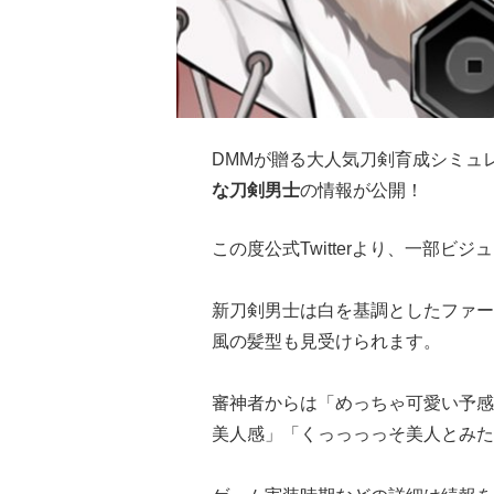
DMMが贈る大人気刀剣育成シミュ
な刀剣男士
の情報が公開！
この度公式Twitterより、一部ビ
新刀剣男士は白を基調としたファー
風の髪型も見受けられます。
審神者からは「めっちゃ可愛い予感
美人感」「くっっっっそ美人とみた