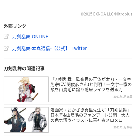
©2015 EXNOA LLC/Nitroplus
外部リンク
刀剣乱舞-ONLINE-
刀剣乱舞-本丸通信-【公式】 Twitter
刀剣乱舞の関連記事
「刀剣乱舞」監査官の正体が太刀・一文字
則宗(CV.関俊彦さん)と判明！一文字一家の
頭を山鳥毛に譲り隠居ライフを送る刀
2021年1月28日
漫画家・おかざき真里先生が「刀剣乱舞」
日本号&山鳥毛のファンアート公開！大人
の色気漂うイラストに審神者メロメロ
2021年1月26日