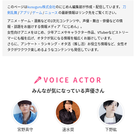
このページは
kusuguru株式会社
のにじめん編集部が作成・配信しています。
刀
剣乱舞
/
アプリ
/
ゲーム
/
ニュース
の最新情報はリンク先をご覧ください。
アニメ・ゲーム・漫画などの2次元コンテンツや、声優・舞台・俳優などの情
報・話題をお届けする情報メディア「にじめん」。
女性向けアニメをはじめ、少年アニメやキャラクター作品、VTuberなどストリー
マーにも幅を広げ、オタクが気になる情報を幅広くお届けしています。
さらに、アンケート・ランキング・オタ活（推し活）お役立ち情報など、女性オ
タクがワクワク楽しめるようなコンテンツも発信しています。
VOICE ACTOR
みんなが気になっている声優さん
宮野真守
速水奨
下野紘