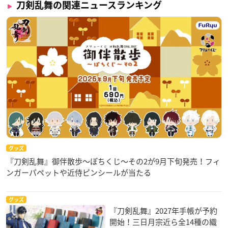
刀剣乱舞の関連ニュースランキング
グッズ
『刀剣乱舞』御伴散歩～ぽちくじ～その2が9月下旬発売！フィ
ンガーパペットや近侍ピンシールが当たる
グッズ
『刀剣乱舞』2027年手帳が予約
開始！三日月宗近ら全14種の織