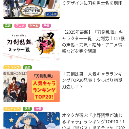
りデザインに刀剣男士名を刻印
話題
アニメ
ゲーム
声優
【2025年最新】『刀剣乱舞』キ
ャラクター一覧｜刀剣男士117振
の声優・刀派・絵師・アニメ情
報などを完全網羅
ランキング
話題
「刀剣乱舞」人気キャラランキ
ングTOP20発表！やっぱり初期
刀強し！？
ランキング
話題
声優
オタクが選ぶ「小野賢章が演じ
るキャラ」ランキングTOP10！1
位は『黒バス』黒子テツヤ【202