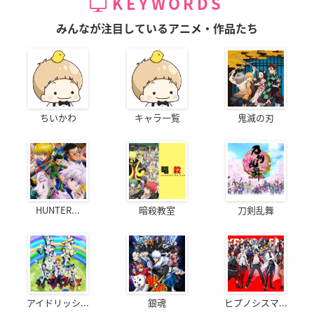
KEYWORDS
みんなが注目しているアニメ・作品たち
ちいかわ
キャラ一覧
鬼滅の刃
HUNTER...
暗殺教室
刀剣乱舞
アイドリッシ...
銀魂
ヒプノシスマ...