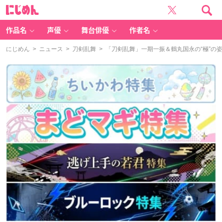
に
じ
め
ん
作品名
声優
舞台俳優
作者名
にじめん
>
ニュース
>
刀剣乱舞
> 「刀剣乱舞」一期一振＆鶴丸国永の“極”