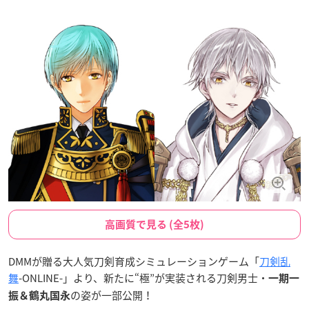
高画質で見る (全5枚)
DMMが贈る大人気刀剣育成シミュレーションゲーム「
刀剣乱
舞
-ONLINE-」より、新たに“極”が実装される刀剣男士・
一期一
の姿が一部公開！
振＆鶴丸国永