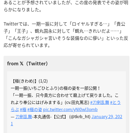
あることが予想されていましたが、この度の発表でその姿が明
らかになりました。
Twitterでは、一期一振に対して「ロイヤルすぎる…」「貴公
子」「王子」、鶴丸国永に対して「鶴丸…きれいだよ……」
「こんなガシャガシャ言いそうな装備なのに儚い」といった反
応が寄せられています。
【極(きわめ)】(1/2)
一期一振(いちごひとふり)の極の姿を一部公開！
「一期一振、只今貴方に合わせて磨上げて戻りました。こ
れより奉公にはげみまする」(cv.田丸篤志)
#刀剣乱舞
#とう
らぶ
#極
#極の姿
pic.twitter.com/yNI0wl3omb
—
刀剣乱舞
-本丸通信-【公式】 (@tkrb_ht)
January 29, 202
1