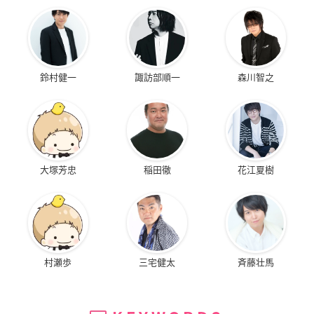
鈴村健一
諏訪部順一
森川智之
大塚芳忠
稲田徹
花江夏樹
村瀬歩
三宅健太
斉藤壮馬