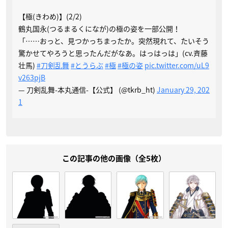
【極(きわめ)】(2/2)
鶴丸国永(つるまるくになが)の極の姿を一部公開！
「……おっと、見つかっちまったか。突然現れて、たいそう
驚かせてやろうと思ったんだがなあ。はっはっは」(cv.斉藤
壮馬)
#刀剣乱舞
#とうらぶ
#極
#極の姿
pic.twitter.com/uL9
v263pjB
— 刀剣乱舞-本丸通信-【公式】 (@tkrb_ht)
January 29, 202
1
この記事の他の画像（全5枚）