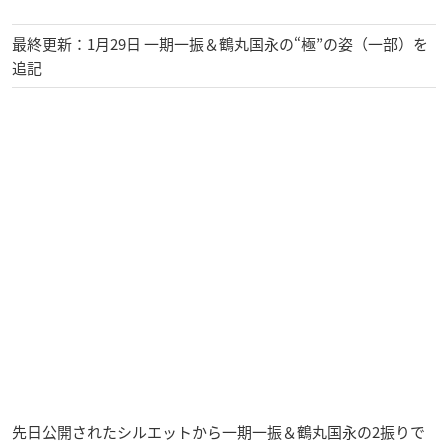
最終更新：1月29日 一期一振＆鶴丸国永の“極”の姿（一部）を
追記
先日公開されたシルエットから一期一振＆鶴丸国永の2振りで