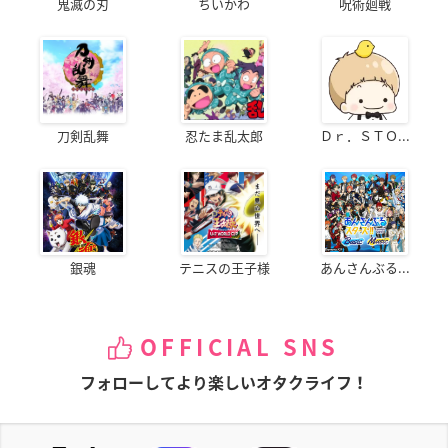
鬼滅の刃
ちいかわ
呪術廻戦
刀剣乱舞
忍たま乱太郎
Ｄｒ．ＳＴＯ...
銀魂
テニスの王子様
あんさんぶる...
OFFICIAL SNS
フォローしてより楽しいオタクライフ！