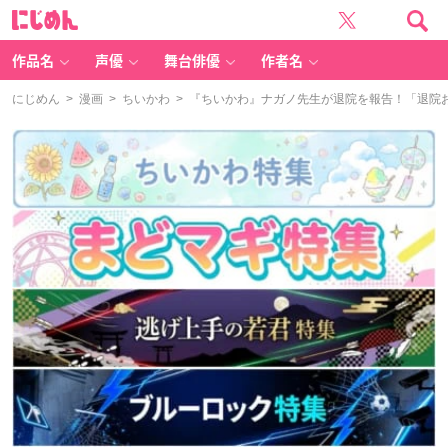
に
じ
め
ん
作品名
声優
舞台俳優
作者名
にじめん
>
漫画
>
ちいかわ
> 『ちいかわ』ナガノ先生が退院を報告！「退院