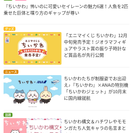
『ちいかわ』怖いのに可愛いセイレーンの魅力6選！人魚を2匹
乗せた巨体と喋り方のギャップが尊い
グッズ
「エニマイくじ ちいかわ」12月
中旬発売予定！ジオラマフィギ
ュアやラスト賞の振り子時計な
ど賞品名が先行公開
ニュース
ちいかわたちが制服姿でお出迎
え♪『ちいかわ』×ANAの特別機
「ちいかわジェット」が10月末
に国内線就航
話題
ちいかわ構文＆ハチワレやモモ
ンガたち人気キャラの名言まと