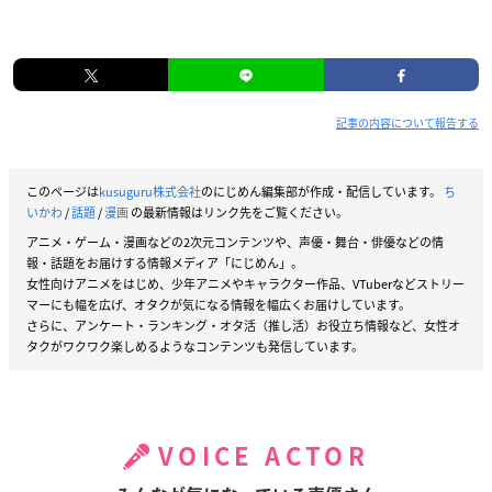
記事の内容について報告する
このページは
kusuguru株式会社
のにじめん編集部が作成・配信しています。
ち
いかわ
/
話題
/
漫画
の最新情報はリンク先をご覧ください。
アニメ・ゲーム・漫画などの2次元コンテンツや、声優・舞台・俳優などの情
報・話題をお届けする情報メディア「にじめん」。
女性向けアニメをはじめ、少年アニメやキャラクター作品、VTuberなどストリー
マーにも幅を広げ、オタクが気になる情報を幅広くお届けしています。
さらに、アンケート・ランキング・オタ活（推し活）お役立ち情報など、女性オ
タクがワクワク楽しめるようなコンテンツも発信しています。
VOICE ACTOR