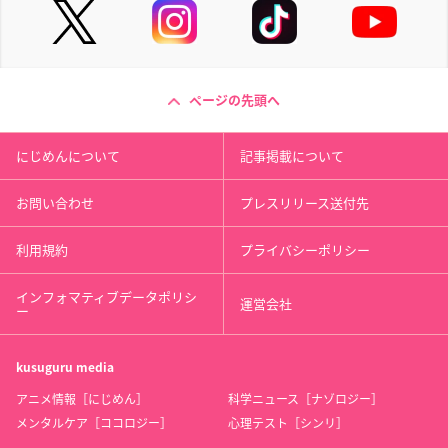
ページの先頭へ
にじめんについて
記事掲載について
お問い合わせ
プレスリリース送付先
利用規約
プライバシーポリシー
インフォマティブデータポリシ
運営会社
ー
kusuguru
media
アニメ情報［にじめん］
科学ニュース［ナゾロジー］
メンタルケア［ココロジー］
心理テスト［シンリ］