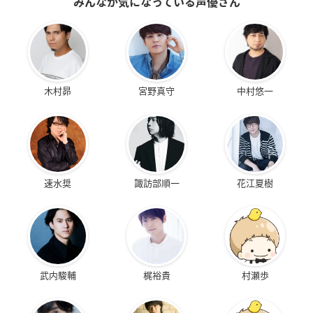
みんなが気になっている声優さん
木村昴
宮野真守
中村悠一
速水奨
諏訪部順一
花江夏樹
武内駿輔
梶裕貴
村瀬歩