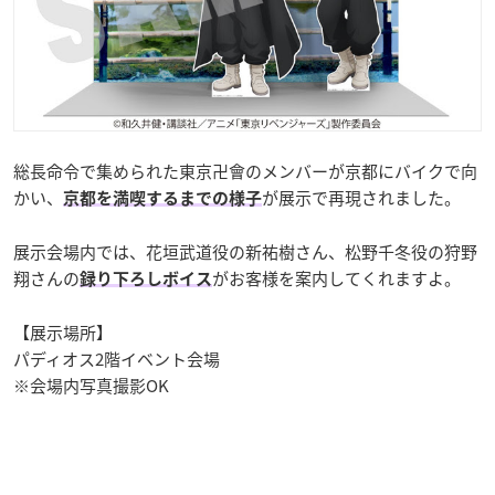
総長命令で集められた東京卍會のメンバーが京都にバイクで向
かい、
が展示で再現されました。
京都を満喫するまでの様子
展示会場内では、花垣武道役の新祐樹さん、松野千冬役の狩野
翔さんの
がお客様を案内してくれますよ。
録り下ろしボイス
【展示場所】
パディオス2階イベント会場
※会場内写真撮影OK