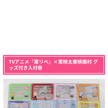
TVアニメ『東リベ』×東映太秦映画村 グ
ッズ付き入村券