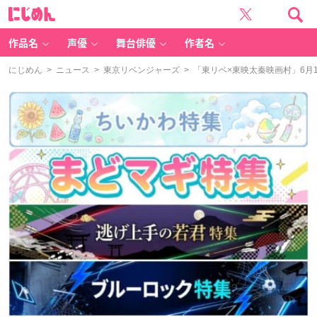
に
じ
め
ん
作品名
声優
舞台俳優
作者名
にじめん
>
ニュース
>
東京リベンジャーズ
> 「東リベ×東映太秦映画村」6月