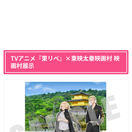
TVアニメ『東リベ』×東映太秦映画村 映
画村展示