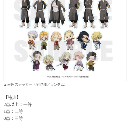
▲三等 ステッカー（全17種／ランダム）
【特典】
2点以上：一等
1点：二等
0点：三等