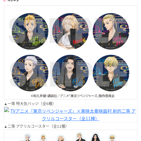
▲一等 特大缶バッジ（全6種）
▲二等 アクリルコースター（全11種）