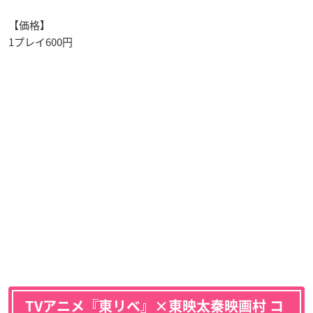
【価格】
1プレイ600円
TVアニメ『東リベ』×東映太秦映画村 コ