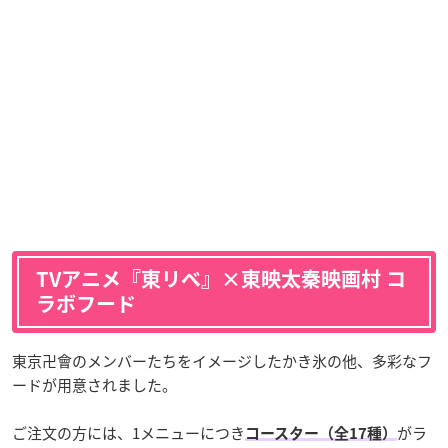
TVアニメ『東リベ』×東映太秦映画村 コ
ラボフード
東京卍會のメンバーたちをイメージしたかき氷の他、多彩なフ
ードが用意されました。
ご注文の方には、1メニューにつき
がラ
コースター（全17種）