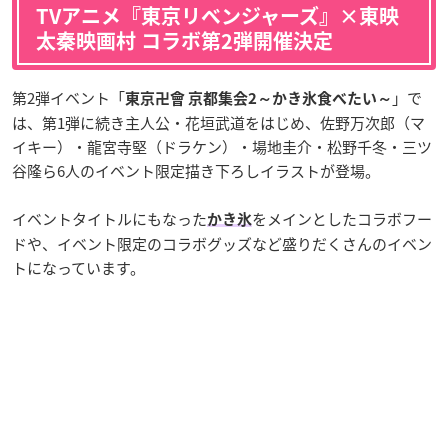
TVアニメ『東京リベンジャーズ』×東映
太秦映画村 コラボ第2弾開催決定
第2弾イベント「
」で
東京卍會 京都集会2～かき氷食べたい～
は、第1弾に続き主人公・花垣武道をはじめ、佐野万次郎（マ
イキー）・龍宮寺堅（ドラケン）・場地圭介・松野千冬・三ツ
谷隆ら6人のイベント限定描き下ろしイラストが登場。
イベントタイトルにもなった
をメインとしたコラボフー
かき氷
ドや、イベント限定のコラボグッズなど盛りだくさんのイベン
トになっています。