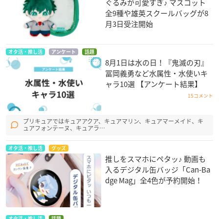
ぐるみが可愛すぎ♪ マスコット
全9種や雄英スクールバッグが8
月3日受注開始
オタ活・推し活
アンケート
話題
8月1日は水の日！『鬼滅の刃』
冨岡義勇など水属性・水使いキ
ャラ10選 【アンケート結果】
15コメント
プリキュアではキュアアクア、キュアマリン、キュアマーメイド、キ
ュアフォンテーヌ、キュアラ…
オタ活・推し活
グッズ
推しをスマホにペタッ♪ 動画も
入るデジタル缶バッジ「Can-Ba
dge Mag」全4色が予約開始！
オタ活・推し活
話題