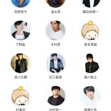
宮野真守
速水奨
諏訪部順一
下野紘
木村昴
坂本真綾
浪川大輔
花江夏樹
森川智之
村瀬歩
中村悠一
斉藤壮馬