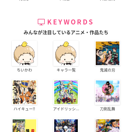
KEYWORDS
みんなが注目しているアニメ・作品たち
ちいかわ
キャラ一覧
鬼滅の刃
ハイキュー!!
アイドリッシ...
刀剣乱舞