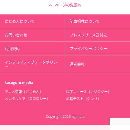
ページの先頭へ
にじめんについて
記事掲載について
お問い合わせ
プレスリリース送付先
利用規約
プライバシーポリシー
インフォマティブデータポリシ
運営会社
ー
kusuguru
media
アニメ情報［にじめん］
科学ニュース［ナゾロジー］
メンタルケア［ココロジー］
心理テスト［シンリ］
Copyright 2013 nijimen.