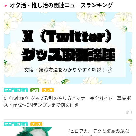
オタ活・推し活の関連ニュースランキング
オタ活・推し活
話題
グッズ
X（Twitter）グッズ取引のやり方とマナー完全ガイド 募集ポ
スト作成〜DMテンプレまで例文付き
5
オタ活・推し活
グッズ
『ヒロアカ』デク＆爆豪のぷぷ