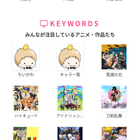
KEYWORDS
みんなが注目しているアニメ・作品たち
ちいかわ
キャラ一覧
鬼滅の刃
ハイキュー!!
アイドリッシ...
刀剣乱舞