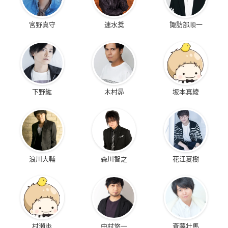
宮野真守
速水奨
諏訪部順一
下野紘
木村昴
坂本真綾
浪川大輔
森川智之
花江夏樹
村瀬歩
中村悠一
斉藤壮馬