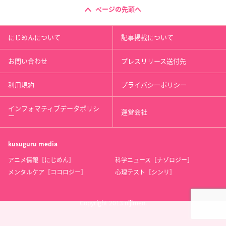
ページの先頭へ
にじめんについて
記事掲載について
お問い合わせ
プレスリリース送付先
利用規約
プライバシーポリシー
インフォマティブデータポリシ
運営会社
ー
kusuguru
media
アニメ情報［にじめん］
科学ニュース［ナゾロジー］
メンタルケア［ココロジー］
心理テスト［シンリ］
Copyright 2013 nijimen.