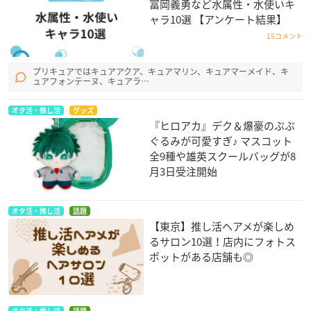
冨岡義勇など水属性・水使いキ
ャラ10選 【アンケート結果】
15コメント
プリキュアではキュアアクア、キュアマリン、キュアマーメイド、キ
ュアフォンテーヌ、キュアラ…
オタ活・推し活
グッズ
『ヒロアカ』デク＆爆豪のぷぷ
ぐるみが可愛すぎ♪ マスコット
全9種や雄英スクールバッグが8
月3日受注開始
オタ活・推し活
話題
【東京】推し活ヘアメが楽しめ
るサロン10選！店内にフォトス
ポットがある店舗も◎
オタ活・推し活
話題