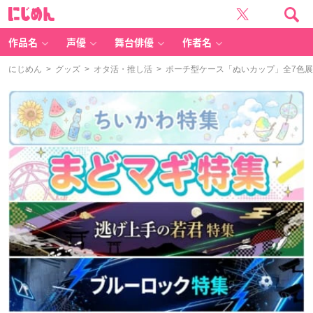
に
じ
め
ん
作品名
声優
舞台俳優
作者名
にじめん
>
グッズ
>
オタ活・推し活
> ポーチ型ケース「ぬいカップ」全7色