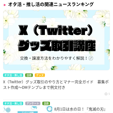
オタ活・推し活の関連ニュースランキング
オタ活・推し活
話題
グッズ
X（Twitter）グッズ取引のやり方とマナー完全ガイド 募集ポ
スト作成〜DMテンプレまで例文付き
5
オタ活・推し活
アンケート
話題
8月1日は水の日！『鬼滅の刃』