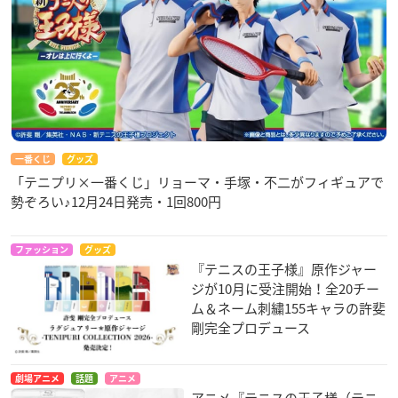
一番くじ
グッズ
「テニプリ×一番くじ」リョーマ・手塚・不二がフィギュアで
勢ぞろい♪12月24日発売・1回800円
ファッション
グッズ
『テニスの王子様』原作ジャー
ジが10月に受注開始！全20チー
ム＆ネーム刺繍155キャラの許斐
剛完全プロデュース
劇場アニメ
話題
アニメ
アニメ『テニスの王子様（テニ