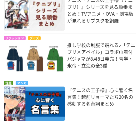
プリ）』シリーズを見る順番ま
とめ！TVアニメ・OVA・劇場版
が見れるサブスクを網羅
ファッション
グッズ
推し学校の制服で眠れる♪「テニ
プリ×アベイル」コラボ巾着付
パジャマが8月8日発売！青学・
氷帝・立海の全3種
話題
マンガ
『テニスの王子様』心に響く名
言集！越前リョーマたち20名の
感動する名台詞まとめ