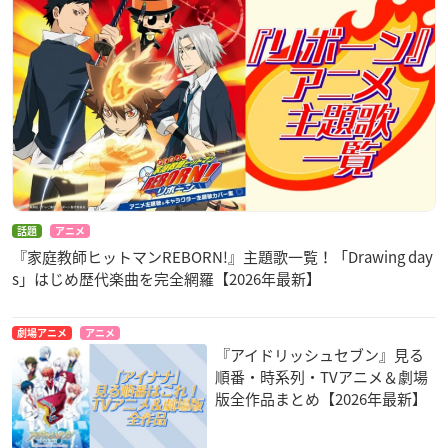
話題
アニメ
『家庭教師ヒットマンREBORN!』主題歌一覧！「Drawing day
s」はじめ歴代楽曲を完全網羅【2026年最新】
劇場アニメ
アニメ
『アイドリッシュセブン』見る
順番・時系列・TVアニメ＆劇場
版全作品まとめ【2026年最新】