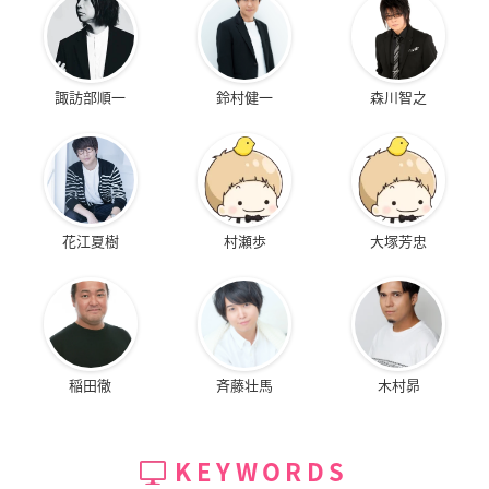
諏訪部順一
鈴村健一
森川智之
花江夏樹
村瀬歩
大塚芳忠
稲田徹
斉藤壮馬
木村昴
KEYWORDS