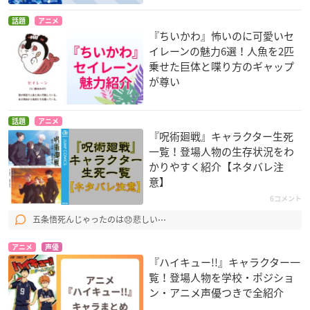
話題
アニメ
『ちいかわ』怖いのに可愛いセ
イレーンの魅力6選！人魚を2匹
乗せた巨体と喋り方のギャップ
が尊い
話題
アニメ
『呪術廻戦』キャラクター生死
一覧！登場人物の生存状況をわ
かりやすく紹介【ネタバレ注
意】
6コメント
五条悟死んじゃったのは😞悲しい⋯
アニメ
声優
『ハイキュー!!』キャラクター一
覧！登場人物を学校・ポジショ
ン・アニメ声優つきで全紹介