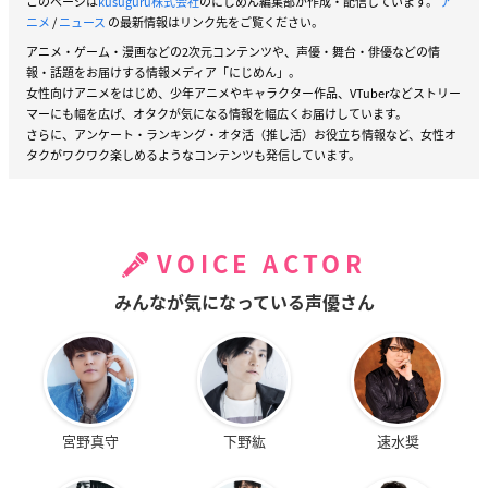
このページは
kusuguru株式会社
のにじめん編集部が作成・配信しています。
ア
ニメ
/
ニュース
の最新情報はリンク先をご覧ください。
アニメ・ゲーム・漫画などの2次元コンテンツや、声優・舞台・俳優などの情
報・話題をお届けする情報メディア「にじめん」。
女性向けアニメをはじめ、少年アニメやキャラクター作品、VTuberなどストリー
マーにも幅を広げ、オタクが気になる情報を幅広くお届けしています。
さらに、アンケート・ランキング・オタ活（推し活）お役立ち情報など、女性オ
タクがワクワク楽しめるようなコンテンツも発信しています。
VOICE ACTOR
みんなが気になっている声優さん
宮野真守
下野紘
速水奨