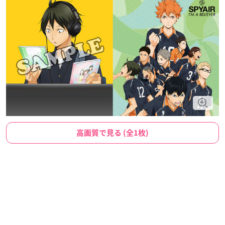
高画質で見る (全1枚)