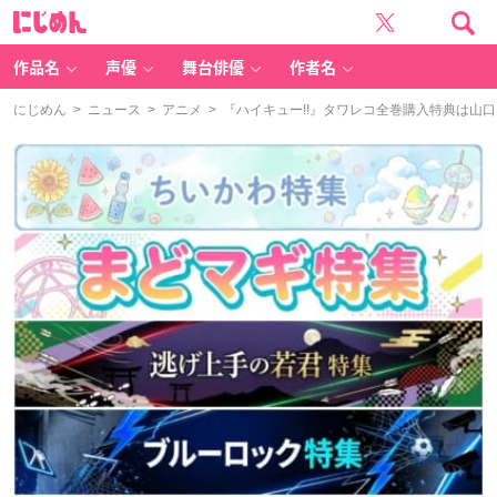
に
じ
め
ん
作品名
声優
舞台俳優
作者名
にじめん
>
ニュース
>
アニメ
> 『ハイキュー!!』タワレコ全巻購入特典は山口