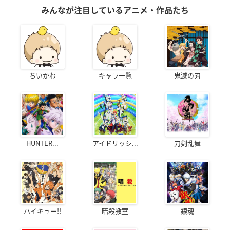
みんなが注目しているアニメ・作品たち
ちいかわ
キャラ一覧
鬼滅の刃
HUNTER...
アイドリッシ...
刀剣乱舞
ハイキュー!!
暗殺教室
銀魂