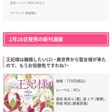
定本 レッド 1969-1972 4
アイランド 新装版3
2月28日発売の新刊漫画
王妃様は離婚したい(2) ~異世界から聖女様が来た
ので、もうお役御免ですわね?~
価格：715円(税込)
レーベル：KCx
亜和 美央斗 (著), 漣 ミサ (著著),
明夜 明琉 (著著原著)