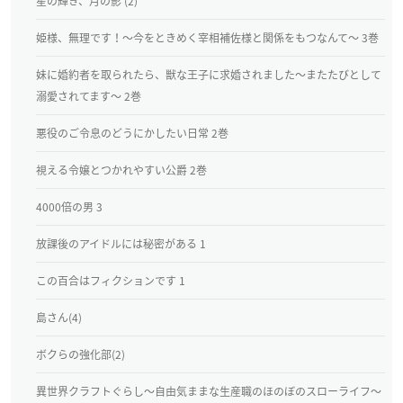
星の輝き、月の影 (2)
姫様、無理です！～今をときめく宰相補佐様と関係をもつなんて～ 3巻
妹に婚約者を取られたら、獣な王子に求婚されました～またたびとして
溺愛されてます～ 2巻
悪役のご令息のどうにかしたい日常 2巻
視える令嬢とつかれやすい公爵 2巻
4000倍の男 3
放課後のアイドルには秘密がある 1
この百合はフィクションです 1
島さん(4)
ボクらの強化部(2)
異世界クラフトぐらし～自由気ままな生産職のほのぼのスローライフ～