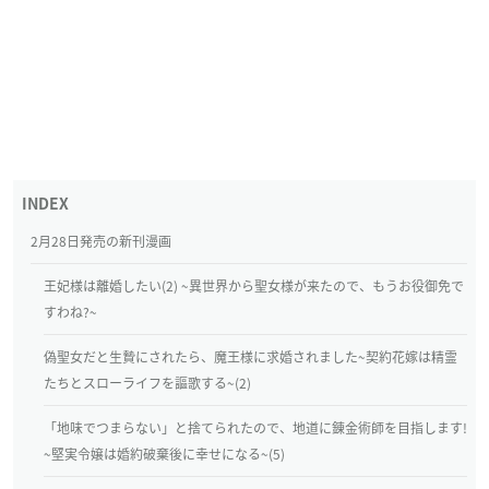
2月28日発売の新刊漫画
王妃様は離婚したい(2) ~異世界から聖女様が来たので、もうお役御免で
すわね?~
偽聖女だと生贄にされたら、魔王様に求婚されました~契約花嫁は精霊
たちとスローライフを謳歌する~(2)
「地味でつまらない」と捨てられたので、地道に錬金術師を目指します!
~堅実令嬢は婚約破棄後に幸せになる~(5)