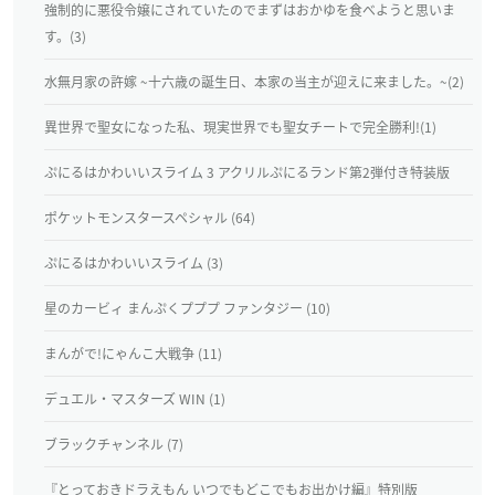
強制的に悪役令嬢にされていたのでまずはおかゆを食べようと思いま
す。(3)
水無月家の許嫁 ~十六歳の誕生日、本家の当主が迎えに来ました。~(2)
異世界で聖女になった私、現実世界でも聖女チートで完全勝利!(1)
ぷにるはかわいいスライム 3 アクリルぷにるランド第2弾付き特装版
ポケットモンスタースペシャル (64)
ぷにるはかわいいスライム (3)
星のカービィ まんぷくプププ ファンタジー (10)
まんがで!にゃんこ大戦争 (11)
デュエル・マスターズ WIN (1)
ブラックチャンネル (7)
『とっておきドラえもん いつでもどこでもお出かけ編』特別版