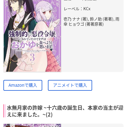
レーベル：KCx
壱乃 ナナ (著), 鈴ノ助 (著著), 雨
傘 ヒョウゴ (著著原著)
Amazonで購入
アニメイトで購入
水無月家の許嫁 ~十六歳の誕生日、本家の当主が迎
えに来ました。~(2)