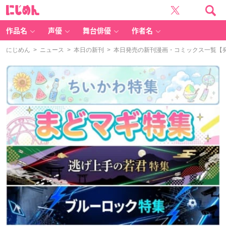
に
じ
め
ん
作品名
声優
舞台俳優
作者名
にじめん
>
ニュース
>
本日の新刊
> 本日発売の新刊漫画・コミックス一覧【発売