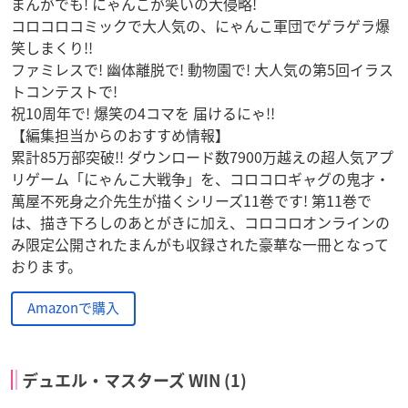
まんがでも! にゃんこが笑いの大侵略!
コロコロコミックで大人気の、にゃんこ軍団でゲラゲラ爆
笑しまくり!!
ファミレスで! 幽体離脱で! 動物園で! 大人気の第5回イラス
トコンテストで!
祝10周年で! 爆笑の4コマを 届けるにゃ!!
【編集担当からのおすすめ情報】
累計85万部突破!! ダウンロード数7900万越えの超人気アプ
リゲーム「にゃんこ大戦争」を、コロコロギャグの鬼才・
萬屋不死身之介先生が描くシリーズ11巻です! 第11巻で
は、描き下ろしのあとがきに加え、コロコロオンラインの
み限定公開されたまんがも収録された豪華な一冊となって
おります。
Amazonで購入
デュエル・マスターズ WIN (1)