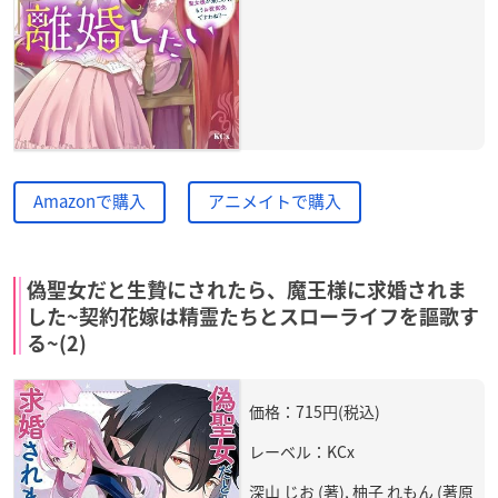
Amazonで購入
アニメイトで購入
偽聖女だと生贄にされたら、魔王様に求婚されま
した~契約花嫁は精霊たちとスローライフを謳歌す
る~(2)
価格：715円(税込)
レーベル：KCx
深山 じお (著), 柚子 れもん (著原