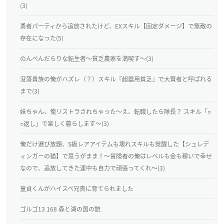
(3)
勇者パーティから追放されたけど、EXスキル【固定ダメージ】で無敵の
存在になった(5)
のんべんだらりな転生者～貧乏農家を満喫す～(3)
没落貴族の俺がハズレ（？）スキル『超器用貧乏』で大賢者と呼ばれる
まで(3)
妹ちゃん、俺リストラされちゃった～え、転職したら隊長？ スキル「○
○返し」で楽しく暮らします～(3)
俺だけ選び放題、S級レアアイテムも壊れスキルも覚醒した【シュレデ
ィンガーの猫】で思うがまま！～冒険者の俺はレベルも金も稼いで幸せ
なので、追放してきた連中も自力で頑張ってくれ～(3)
童貞くんがハイスペ兄貴に育てられました
ゴルゴ13 168 森と湖の国の銃