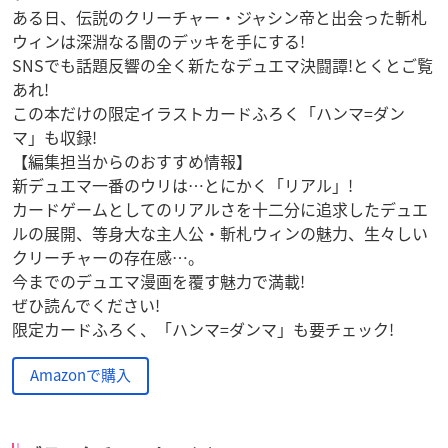
ある日、伝説のクリーチャー・ジャシン帝と出会った斬札
ウィンは深淵なる闇のデッキを手にする!
SNSでも話題反響の全く新たなデュエマ決闘譚!とくとご覧
あれ!
この本だけの限定イラストカードふろく「ハンマ=ダン
マ」も収録!
【編集担当からのおすすめ情報】
新デュエマ一番のウリは…とにかく「リアル」!
カードゲームとしてのリアルさを十二分に追求したデュエ
ルの展開、等身大な主人公・斬札ウィンの魅力、生々しい
クリーチャーの存在感…。
今までのデュエマ漫画を覆す魅力で満載!
ぜひ読んでください!
限定カードふろく、「ハンマ=ダンマ」も要チェック!
Amazonで購入