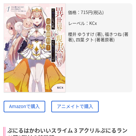
価格：715円(税込)
レーベル：KCx
櫻井 ゆうすけ (著), 福きつね (著
著), 四葉 夕卜 (著著原著)
Amazonで購入
アニメイトで購入
ぷにるはかわいいスライム 3 アクリルぷにるラン