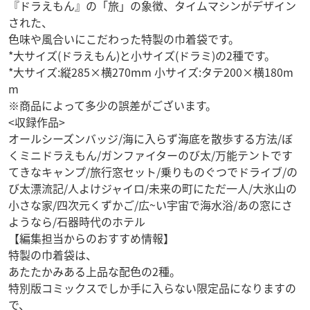
『ドラえもん』の「旅」の象徴、タイムマシンがデザイン
された、
色味や風合いにこだわった特製の巾着袋です。
*大サイズ(ドラえもん)と小サイズ(ドラミ)の2種です。
*大サイズ:縦285×横270mm 小サイズ:タテ200×横180m
m
※商品によって多少の誤差がございます。
<収録作品>
オールシーズンバッジ/海に入らず海底を散歩する方法/ぼ
くミニドラえもん/ガンファイターのび太/万能テントです
てきなキャンプ/旅行窓セット/乗りものぐつでドライブ/の
び太漂流記/人よけジャイロ/未来の町にただ一人/大氷山の
小さな家/四次元くずかご/広~い宇宙で海水浴/あの窓にさ
ようなら/石器時代のホテル
【編集担当からのおすすめ情報】
特製の巾着袋は、
あたたかみある上品な配色の2種。
特別版コミックスでしか手に入らない限定品になりますの
で、