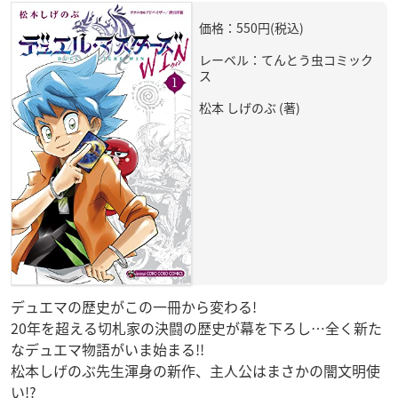
価格：550円(税込)
レーベル：てんとう虫コミック
ス
松本 しげのぶ (著)
デュエマの歴史がこの一冊から変わる!
20年を超える切札家の決闘の歴史が幕を下ろし…全く新た
なデュエマ物語がいま始まる!!
松本しげのぶ先生渾身の新作、主人公はまさかの闇文明使
い!?