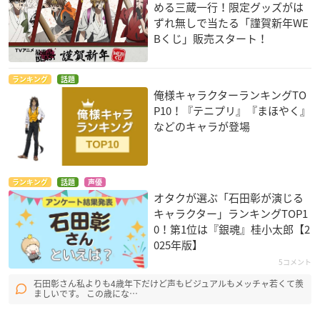
める三蔵一行！限定グッズがは
ずれ無しで当たる「謹賀新年WE
Bくじ」販売スタート！
ランキング
話題
俺様キャラクターランキングTO
P10！『テニプリ』『まほやく』
などのキャラが登場
ランキング
話題
声優
オタクが選ぶ「石田彰が演じる
キャラクター」ランキングTOP1
0！第1位は『銀魂』桂小太郎【2
025年版】
5コメント
石田彰さん私よりも4歳年下だけど声もビジュアルもメッチャ若くて羨
ましいです。 この歳にな…