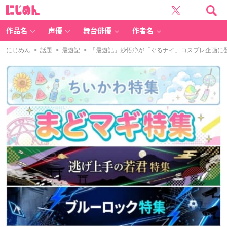
に
じ
め
ん
作品名
声優
舞台俳優
作者名
にじめん
>
話題
>
最遊記
> 「最遊記」沙悟浄が「ぐるナイ」コスプレ企画に