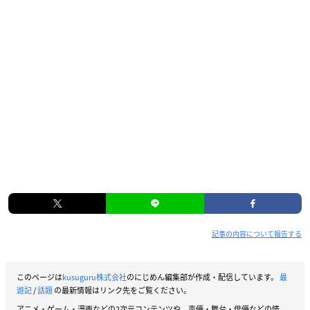
記事の内容について報告する
このページは
kusuguru株式会社
のにじめん編集部が作成・配信しています。
最
遊記
/
話題
の最新情報はリンク先をご覧ください。
アニメ・ゲーム・漫画などの2次元コンテンツや、声優・舞台・俳優などの情