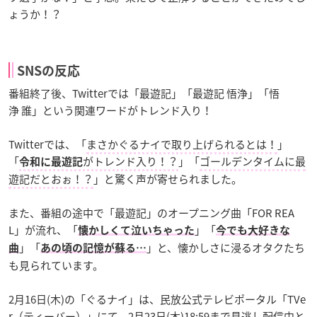
ょうか！？
SNSの反応
番組終了後、Twitterでは「最遊記」「最遊記 悟浄」「悟
浄 誰」という関連ワードがトレンド入り！
Twitterでは、「
まさかぐるナイで取り上げられるとは！
」
「
がトレンド入り！？
」「
ゴールデンタイムに最
令和に最遊記
遊記だとおぉ！？
」と驚く声が寄せられました。
また、番組の途中で「最遊記」のオープニング曲「FOR REA
L」が流れ、「
」「
懐かしくて泣いちゃった
今でも大好きな
」「
」と、懐かしさに浸るオタクたち
曲
あの頃の記憶が蘇る…
も見られています。
2月16日(木)の「ぐるナイ」は、民放公式テレビポータル「TVe
r（ティーバー）」にて、2月23日(木)18:59まで見逃し配信中と