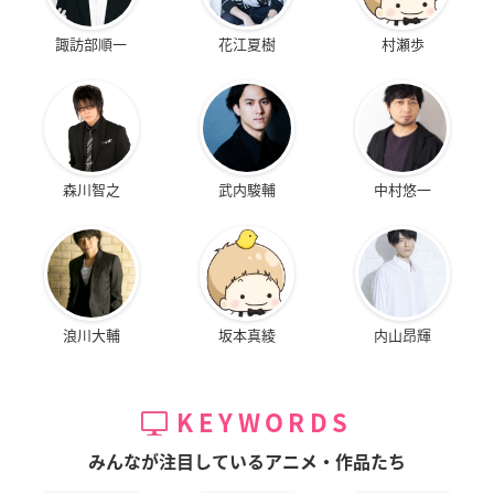
諏訪部順一
花江夏樹
村瀬歩
森川智之
武内駿輔
中村悠一
浪川大輔
坂本真綾
内山昂輝
KEYWORDS
みんなが注目しているアニメ・作品たち