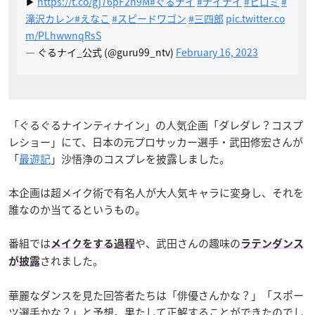
▶︎
https://t.co/gj76pF2n9M
#ぐるナイ
#ナイナイ
#ヒロミ
#
滝沢カレン
#えなこ
#スピードワゴン
#三四郎
pic.twitter.co
m/PLhwwnqRsS
— ぐるナイ_公式 (@guru99_ntv)
February 16, 2023
「ぐるぐるナインティナイン」の人気企画「ダレダレ？コスプ
レショー」にて、日本の元プロサッカー選手・武田修宏さんが
「
最遊記
」沙悟浄のコスプレを披露しました。
本企画は超メイク術で有名人が大人気キャラに変身し、それを
誰なのか当てるというもの。
番組では
や、武田さんの趣味の
メイクをする過程
ラテンダンス
されました。
が披露
華麗なダンスを見た回答者たちは「俳優さんかな？」「スポー
ツ選手かな？」と予想。果たして正解することができたのでし