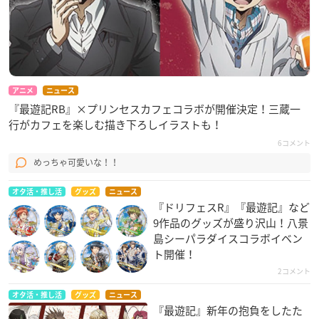
アニメ
ニュース
『最遊記RB』×プリンセスカフェコラボが開催決定！三蔵一
行がカフェを楽しむ描き下ろしイラストも！
6コメント
めっちゃ可愛いな！！
オタ活・推し活
グッズ
ニュース
『ドリフェスR』『最遊記』など
9作品のグッズが盛り沢山！八景
島シーパラダイスコラボイベン
ト開催！
2コメント
オタ活・推し活
グッズ
ニュース
『最遊記』新年の抱負をしたた