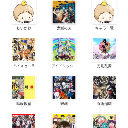
ちいかわ
鬼滅の刃
キャラ一覧
ハイキュー!!
アイドリッシ...
刀剣乱舞
暗殺教室
銀魂
呪術廻戦