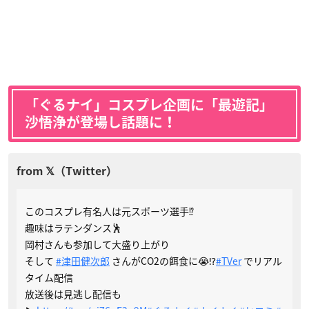
「ぐるナイ」コスプレ企画に「最遊記」
沙悟浄が登場し話題に！
このコスプレ有名人は元スポーツ選手⁉️
趣味はラテンダンス🕺
岡村さんも参加して大盛り上がり
そして
#津田健次郎
さんがCO2の餌食に😭⁉️
#TVer
でリアル
タイム配信
放送後は見逃し配信も