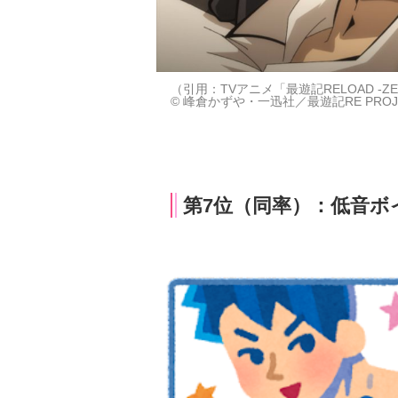
（引用：TVアニメ「最遊記RELOAD -ZE
© 峰倉かずや・一迅社／最遊記RE PROJ
第7位（同率）：低音ボイ