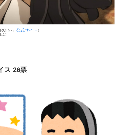
ROIN-」
公式サイト
）
ECT
ス 26票