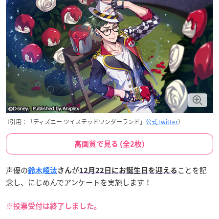
（引用：「ディズニー ツイステッドワンダーランド」
公式Twitter
）
高画質で見る (全2枚)
声優の
が
ことを記
鈴木崚汰
さん
12月22日にお誕生日を迎える
念し、にじめんでアンケートを実施します！
※投票受付は終了しました。