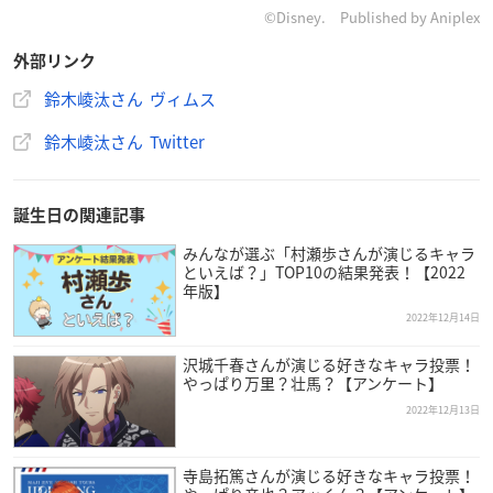
©Disney. Published by Aniplex
外部リンク
鈴木崚汰さん ヴィムス
鈴木崚汰さん Twitter
誕生日の関連記事
みんなが選ぶ「村瀬歩さんが演じるキャラ
といえば？」TOP10の結果発表！【2022
年版】
2022年12月14日
沢城千春さんが演じる好きなキャラ投票！
やっぱり万里？壮馬？【アンケート】
2022年12月13日
寺島拓篤さんが演じる好きなキャラ投票！