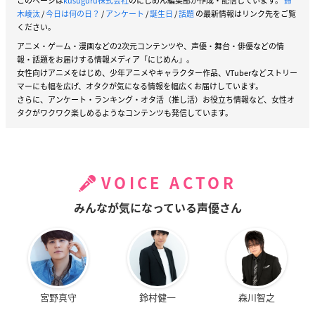
このページは
kusuguru株式会社
のにじめん編集部が作成・配信しています。
鈴
木崚汰
/
今日は何の日？
/
アンケート
/
誕生日
/
話題
の最新情報はリンク先をご覧
ください。
アニメ・ゲーム・漫画などの2次元コンテンツや、声優・舞台・俳優などの情
報・話題をお届けする情報メディア「にじめん」。
女性向けアニメをはじめ、少年アニメやキャラクター作品、VTuberなどストリー
マーにも幅を広げ、オタクが気になる情報を幅広くお届けしています。
さらに、アンケート・ランキング・オタ活（推し活）お役立ち情報など、女性オ
タクがワクワク楽しめるようなコンテンツも発信しています。
VOICE ACTOR
みんなが気になっている声優さん
宮野真守
鈴村健一
森川智之