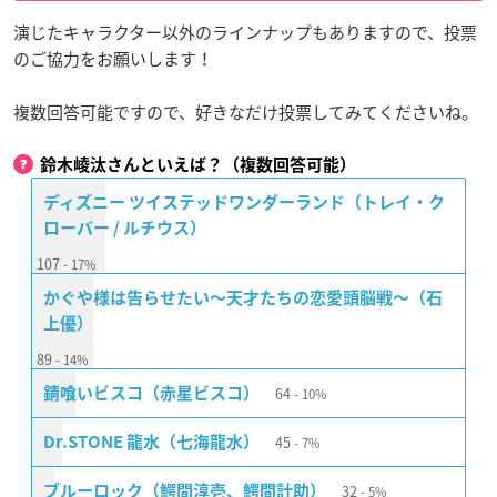
演じたキャラクター以外のラインナップもありますので、投票
のご協力をお願いします！
複数回答可能ですので、好きなだけ投票してみてくださいね。
鈴木崚汰さんといえば？（複数回答可能）
ディズニー ツイステッドワンダーランド（トレイ・ク
ローバー / ルチウス）
107
17%
かぐや様は告らせたい〜天才たちの恋愛頭脳戦〜（石
上優）
89
14%
64
錆喰いビスコ（赤星ビスコ）
10%
45
Dr.STONE 龍水（七海龍水）
7%
32
ブルーロック（鰐間淳壱、鰐間計助）
5%