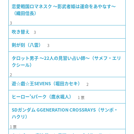
恋愛戦国ロマネスク 〜影武者姫は運命をあやなす〜
（織田信長）
3
3
吹き替え
3
剣が刻（八雲）
タロット男子 〜22人の見習い占い師〜（サメフ・エリ
クシール）
2
2
遊☆戯☆王SEVENS（堀田カセキ）
1
票
ヒーロー'sパーク（鷹水颯人）
SDガンダム GGENERATION CROSSRAYS（サンポ・
ハクリ）
1
票