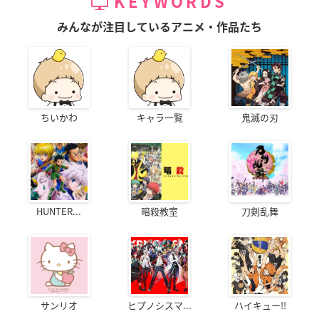
KEYWORDS
みんなが注目しているアニメ・作品たち
ちいかわ
キャラ一覧
鬼滅の刃
HUNTER...
暗殺教室
刀剣乱舞
サンリオ
ヒプノシスマ...
ハイキュー!!