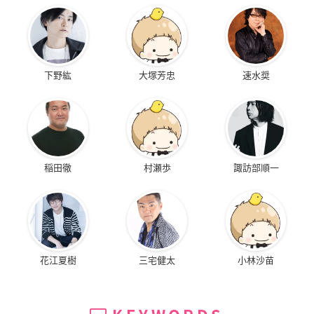
下野紘
大塚芳忠
速水奨
稲田徹
村瀬歩
諏訪部順一
花江夏樹
三宅健太
小林沙苗