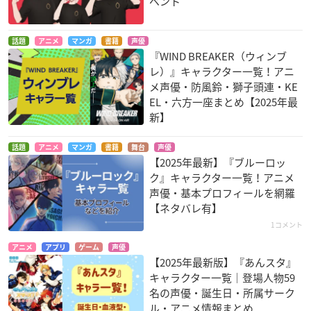
ベント
話題
アニメ
マンガ
書籍
声優
『WIND BREAKER（ウィンブ
レ）』キャラクター一覧！アニ
メ声優・防風鈴・獅子頭連・KE
EL・六方一座まとめ【2025年最
新】
話題
アニメ
マンガ
書籍
舞台
声優
【2025年最新】『ブルーロッ
ク』キャラクター一覧！アニメ
声優・基本プロフィールを網羅
【ネタバレ有】
1コメント
アニメ
アプリ
ゲーム
声優
【2025年最新版】『あんスタ』
キャラクター一覧｜登場人物59
名の声優・誕生日・所属サーク
ル・アニメ情報まとめ