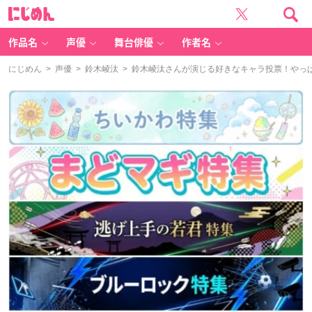
に
じ
め
ん
作品名
声優
舞台俳優
作者名
にじめん
>
声優
>
鈴木崚汰
> 鈴木崚汰さんが演じる好きなキャラ投票！やっ