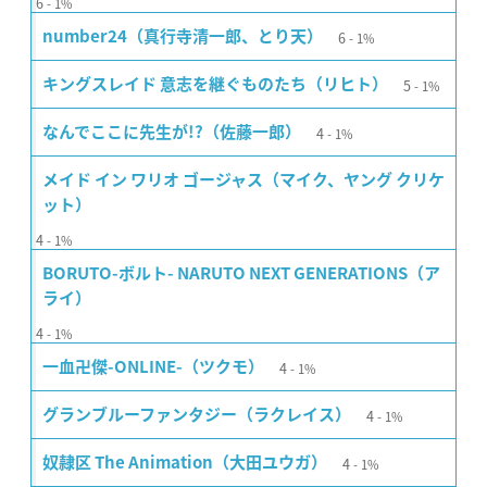
6
1%
6
number24（真行寺清一郎、とり天）
1%
5
キングスレイド 意志を継ぐものたち（リヒト）
1%
4
なんでここに先生が!?（佐藤一郎）
1%
メイド イン ワリオ ゴージャス（マイク、ヤング クリケ
ット）
4
1%
BORUTO-ボルト- NARUTO NEXT GENERATIONS（ア
ライ）
4
1%
4
一血卍傑-ONLINE-（ツクモ）
1%
4
グランブルーファンタジー（ラクレイス）
1%
4
奴隷区 The Animation（大田ユウガ）
1%