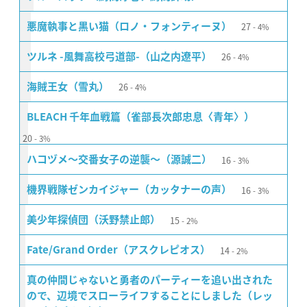
27
悪魔執事と黒い猫（ロノ・フォンティーヌ）
4%
26
ツルネ -風舞高校弓道部-（山之内遼平）
4%
26
海賊王女（雪丸）
4%
BLEACH 千年血戦篇（雀部長次郎忠息〈青年〉）
20
3%
16
ハコヅメ〜交番女子の逆襲〜（源誠二）
3%
16
機界戦隊ゼンカイジャー（カッタナーの声）
3%
15
美少年探偵団（沃野禁止郎）
2%
14
Fate/Grand Order（アスクレピオス）
2%
真の仲間じゃないと勇者のパーティーを追い出された
ので、辺境でスローライフすることにしました（レッ