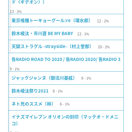
ド〈ギデオン〉）
13
2%
12
東京喰種トーキョーグール:re（環水郎）
2%
12
鈴木崚汰・市川蒼 BE MY BABY
2%
10
天獄ストラグル -strayside-（村上誉那）
2%
告RADIO ROAD TO 2020 / 告RADIO 2020/ 告RADIO 3
9
1%
6
ジャックジャンヌ（御法川基絃）
1%
6
鈴木崚汰祭り2021
1%
6
ネト充のススメ（林）
1%
イナズマイレブン オリオンの刻印（マッテオ・ドメニ
コ）