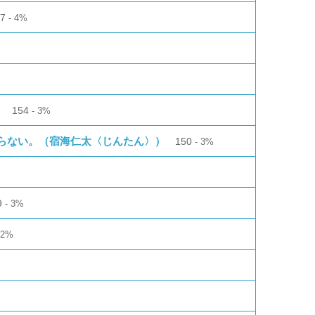
97
4%
）
154
3%
らない。（宿海仁太〈じんたん〉）
150
3%
9
3%
2%