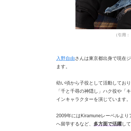
（引用：「
入野自由
さんは東京都出身で現在ジ
ます。
幼い頃から子役として活動しており
「千と千尋の神隠し」ハク役や「キ
インキャラクターを演じています。
2009年にはKiramuneレーベル
へ留学するなど、
多方面で活躍
して