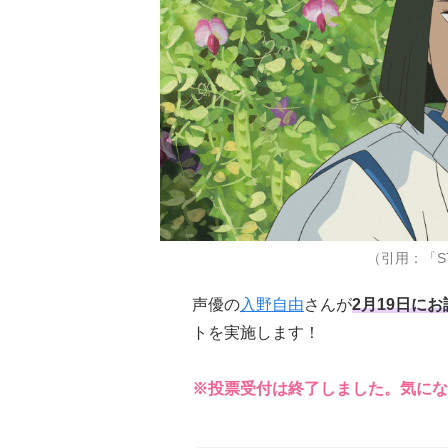
（引用：「STU
声優の
入野自由
さんが
2月19日に
トを実施します！
※投票受付は終了しました。気にな