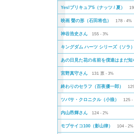
Yes!プリキュア5（ナッツ / 夏）
1
映画 聲の形（石田将也）
178
4%
神谷浩史さん
155
3%
キングダム ハーツ シリーズ（ソラ
あの日見た花の名前を僕達はまだ知
宮野真守さん
131
票
3%
終わりのセラフ（百夜優一郎）
12
ツバサ・クロニクル（小狼）
125
内山昂輝さん
124
2%
モブサイコ100（影山律）
104
2%