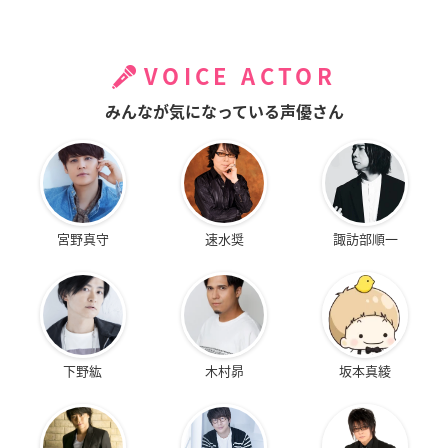
VOICE ACTOR
みんなが気になっている声優さん
宮野真守
速水奨
諏訪部順一
下野紘
木村昴
坂本真綾