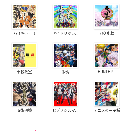
ハイキュー!!
アイドリッシ...
刀剣乱舞
暗殺教室
銀魂
HUNTER...
呪術廻戦
ヒプノシスマ...
テニスの王子様