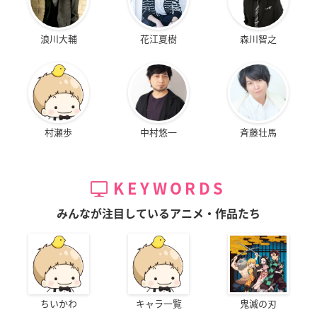
浪川大輔
花江夏樹
森川智之
村瀬歩
中村悠一
斉藤壮馬
KEYWORDS
みんなが注目しているアニメ・作品たち
ちいかわ
キャラ一覧
鬼滅の刃