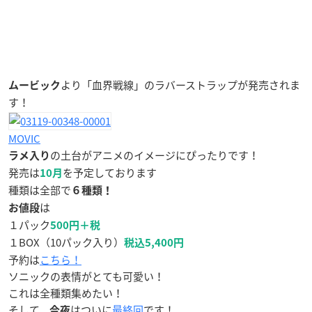
より「血界戦線」のラバーストラップが発売されま
ムービック
す！
MOVIC
の土台がアニメのイメージにぴったりです！
ラメ入り
発売は
を予定しております
10月
種類は全部で
６種類！
は
お値段
１パック
500円＋税
１BOX（10パック入り）
税込5,400円
予約は
こちら！
ソニックの表情がとても可愛い！
これは全種類集めたい！
そして、
はついに
最終回
です！
今夜