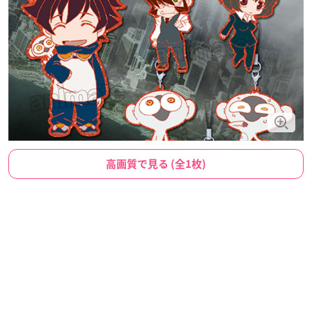
高画質で見る (全1枚)