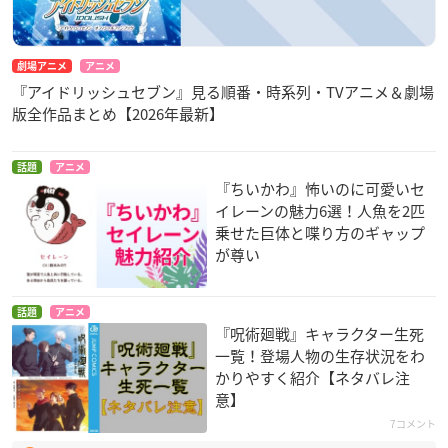
劇場アニメ
アニメ
『アイドリッシュセブン』見る順番・時系列・TVアニメ＆劇場
版全作品まとめ【2026年最新】
話題
アニメ
『ちいかわ』怖いのに可愛いセ
イレーンの魅力6選！人魚を2匹
乗せた巨体と喋り方のギャップ
が尊い
話題
アニメ
『呪術廻戦』キャラクター生死
一覧！登場人物の生存状況をわ
かりやすく紹介【ネタバレ注
意】
7コメント