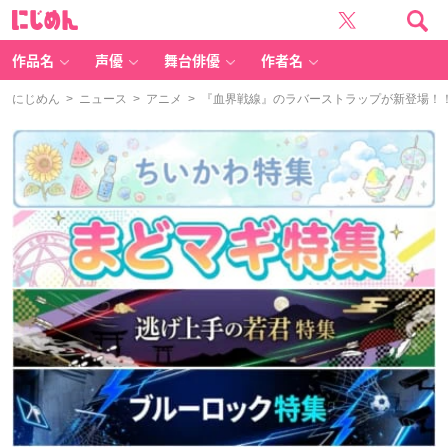
に
じ
め
ん
作品名
声優
舞台俳優
作者名
にじめん
>
ニュース
>
アニメ
> 『血界戦線』のラバーストラップが新登場！