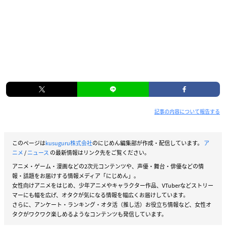
記事の内容について報告する
このページは
kusuguru株式会社
のにじめん編集部が作成・配信しています。
ア
ニメ
/
ニュース
の最新情報はリンク先をご覧ください。
アニメ・ゲーム・漫画などの2次元コンテンツや、声優・舞台・俳優などの情
報・話題をお届けする情報メディア「にじめん」。
女性向けアニメをはじめ、少年アニメやキャラクター作品、VTuberなどストリー
マーにも幅を広げ、オタクが気になる情報を幅広くお届けしています。
さらに、アンケート・ランキング・オタ活（推し活）お役立ち情報など、女性オ
タクがワクワク楽しめるようなコンテンツも発信しています。