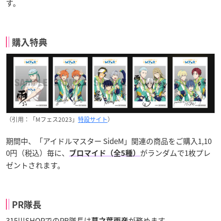
す。
購入特典
（引用：「Mフェス2023」
特設サイト
）
期間中、「アイドルマスター SideM」関連の商品をご購入1,10
0円（税込）毎に、
がランダムで1枚プレ
ブロマイド（全5種）
ゼントされます。
PR隊長
315!!!SHOPでのPR隊長は
が務めます。
葛之葉雨彦