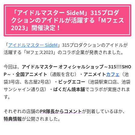
「アイドルマスター SideM」315プロダ
クションのアイドルが活躍する「
Mフェス
2023
」開催決定！
「
アイドルマスター SideM
」315プロダクションのアイドルが
活躍する「Mフェス2023」のコラボ企業が発表されました。
今回は、
アイドルマスター オフィシャルショップ～315!!!SHO
・
（通販を含む）・
（池
P～
全国アニメイト
アニメイト
カフェ
袋3号店、名古屋2号店）・
（池袋駅東口店、池袋
ビッグエコー
サンシャイン通り店）・
でコラボが実施されま
ばくだん焼本舗
す。
それぞれの店舗の
が到着しているほか、
PR隊長からコメント
が公開されました。
特典情報