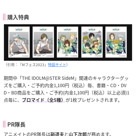
購入特典
（引用：「Mフェス2023」
特設サイト
）
期間中「THE IDOLM@STER SideM」関連のキャラクターグッ
ズをご購入・ご予約内金1,100円（税込）毎、書籍・CD・DV
D・BD商品をご購入・ご予約(内金1,100円（税込）以上必須)1
点毎に、
が1枚プレゼントされます。
ブロマイド（全5種）
PR隊長
アニメイトのPR隊長は
と
が務めます。
硲道夫
山下次郎