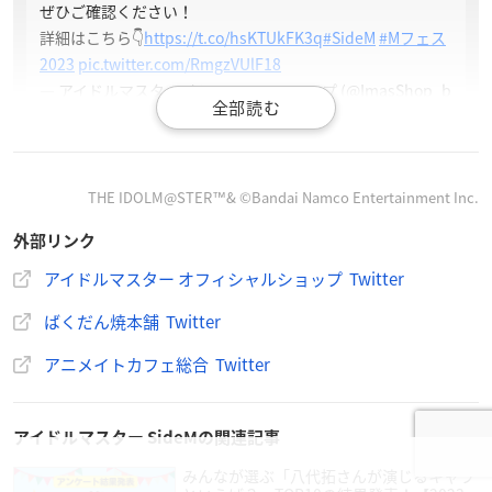
ぜひご確認ください！
詳細はこちら👇
https://t.co/hsKTUkFK3q
#SideM
#Mフェス
2023
pic.twitter.com/RmgzVUlF18
— アイドルマスター オフィシャルショップ (@ImasShop_b
nam)
January 20, 2023
「
アイドルマスター SideM
」×ばくだん焼本舗
THE IDOLM@STER™& ©︎Bandai Namco Entertainment Inc.
コラボ開催決定！！！
かわいいミニキャラが皆様をお出迎え✨
外部リンク
是非ご利用くださいませ💣
アイドルマスター オフィシャルショップ Twitter
開催店舗：池袋本店、原宿店、ハウステンボス店、大阪日
本橋店、水戸駅南店、韓国ソウル店
ばくだん焼本舗 Twitter
コラボ期間：2/24(金)～3/26(日)
#SideM
#Mフェス
#ば
アニメイトカフェ総合 Twitter
くだん焼き
pic.twitter.com/r7AHbaEad5
— ばくだん焼本舗【公式】 (@bkdanikebukuro)
January 2
0, 2023
アイドルマスター SideMの関連記事
みんなが選ぶ「八代拓さんが演じるキャラ