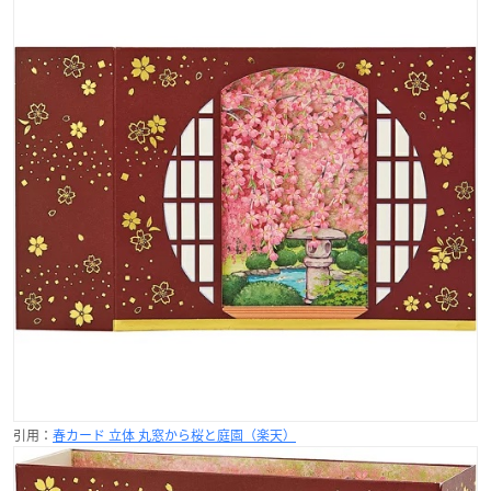
引用：
春カード 立体 丸窓から桜と庭園（楽天）