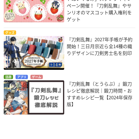
ペーン開催！『刀剣乱舞』やサ
ンリオのマスコット購入権利を
ゲット
グッズ
『刀剣乱舞』2027年手帳が予約
開始！三日月宗近ら全14種の織
りデザインに刀剣男士名を刻印
話題
アプリ
ゲーム
『刀剣乱舞（とうらぶ）』鍛刀
レシピ徹底解説｜鍛刀時間・お
すすめレシピ一覧【2024年保存
版】