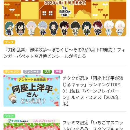
グッズ
『刀剣乱舞』御伴散歩～ぽちくじ～その2が9月下旬発売！フィ
ンガーパペットや近侍ピンシールが当たる
ランキング
アンケート
話題
声優
オタクが選ぶ「阿座上洋平が演
じるキャラ」ランキングTOP1
0！1位は『バーンブレイバー
ン』ルイス・スミス【2026年
版】
フェア
ファミマ限定「いちごマスコッ
トぬいぐるみ」スタンプキャン