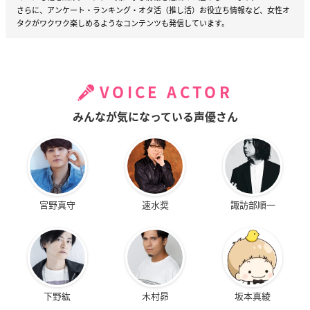
さらに、アンケート・ランキング・オタ活（推し活）お役立ち情報など、女性オ
タクがワクワク楽しめるようなコンテンツも発信しています。
VOICE ACTOR
みんなが気になっている声優さん
宮野真守
速水奨
諏訪部順一
下野紘
木村昴
坂本真綾