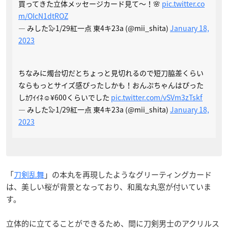
買ってきた立体メッセージカード見て〜！🌸
pic.twitter.co
m/OIcN1dtROZ
— みした🦭1/29紅一点 東4キ23a (@mii_shita)
January 18,
2023
ちなみに燭台切だとちょっと見切れるので短刀脇差くらい
ならもっとサイズ感ぴったしかも！おんぷちゃんはぴった
しｶﾜｲｲﾈ☺️¥600くらいでした
pic.twitter.com/vSVm3zTskf
— みした🦭1/29紅一点 東4キ23a (@mii_shita)
January 18,
2023
「
刀剣乱舞
」の本丸を再現したようなグリーティングカード
は、美しい桜が背景となっており、和風な丸窓が付いていま
す。
立体的に立てることができるため、間に刀剣男士のアクリルス