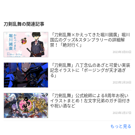
刀剣乱舞の関連記事
「刀剣乱舞×かえってきた堀川國廣」堀川
国広のグッズ&スタンプラリーの詳細解
禁！「絶対行く」
2023年3月03日
「刀剣乱舞」八丁念仏のあざと可愛い実装
記念イラストに「ポージングが天才過ぎ
る」
2023年1月18日
「刀剣乱舞」公式絵師による8周年お祝い
イラストまとめ！左文字兄弟のガチ羽付き
や祝い酒など
2023年1月17日
もっと見る