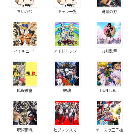
ちいかわ
キャラ一覧
鬼滅の刃
ハイキュー!!
アイドリッシ...
刀剣乱舞
暗殺教室
銀魂
HUNTER...
呪術廻戦
ヒプノシスマ...
テニスの王子様