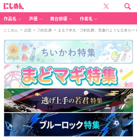
に
じ
め
ん
作品名
声優
舞台俳優
作者名
にじめん
>
話題
>
刀剣乱舞
> まるで本丸「刀剣乱舞」景趣のような立体カー