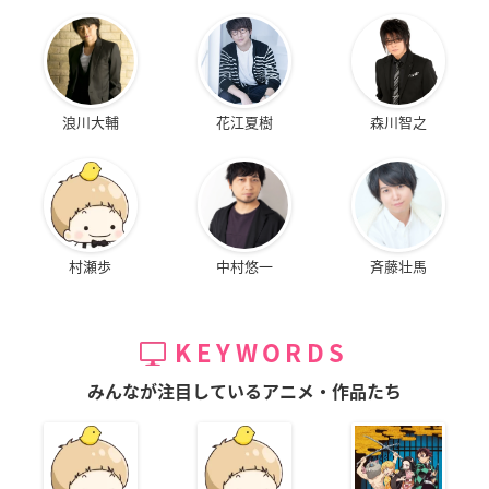
浪川大輔
花江夏樹
森川智之
村瀬歩
中村悠一
斉藤壮馬
KEYWORDS
みんなが注目しているアニメ・作品たち