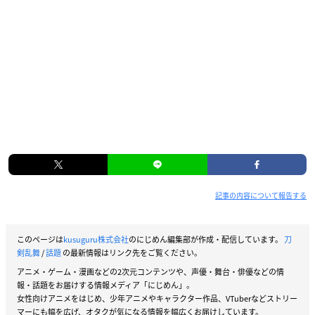
記事の内容について報告する
このページは
kusuguru株式会社
のにじめん編集部が作成・配信しています。
刀
剣乱舞
/
話題
の最新情報はリンク先をご覧ください。
アニメ・ゲーム・漫画などの2次元コンテンツや、声優・舞台・俳優などの情
報・話題をお届けする情報メディア「にじめん」。
女性向けアニメをはじめ、少年アニメやキャラクター作品、VTuberなどストリー
マーにも幅を広げ、オタクが気になる情報を幅広くお届けしています。