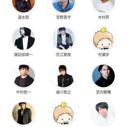
速水奨
宮野真守
木村昴
諏訪部順一
花江夏樹
村瀬歩
中村悠一
森川智之
武内駿輔