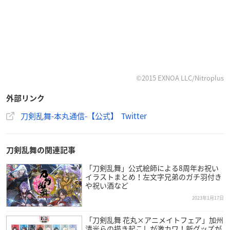
©2015 EXNOA LLC/Nitroplus
外部リンク
刀剣乱舞-本丸通信-【公式】 Twitter
刀剣乱舞の関連記事
「刀剣乱舞」公式絵師による8周年お祝い
イラストまとめ！左文字兄弟のガチ羽付き
や祝い酒など
2023年1月17日
「刀剣乱舞 花丸×アニメイトフェア」加州
清光らの描き起こしが激カワ！新グッズが