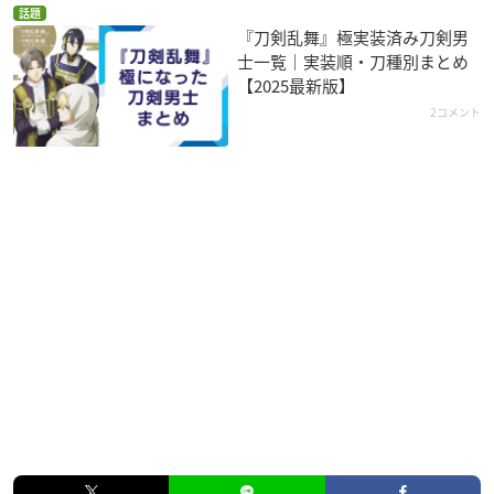
話題
『刀剣乱舞』極実装済み刀剣男
士一覧｜実装順・刀種別まとめ
【2025最新版】
2コメント