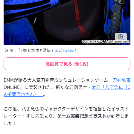
（引用：「刀剣乱舞-本丸通信-」
公式Twitter
）
高画質で見る (全1枚)
DMMが贈る大人気刀剣育成シミュレーションゲーム「
刀剣乱舞
ONLINE」に実装された、新たな刀剣男士・
太刀「八丁念仏（C
V.千葉翔也さん）」
。
この度、八丁念仏のキャラクターデザインを担当したイラスト
レーター・すし先生より、
が到着しま
ゲーム実装記念イラスト
した！