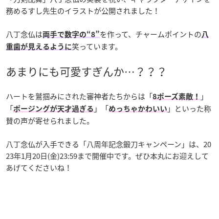
務めるすし先生のイラストが公開されました！
八丁念仏は
を作って、チャームポイントの
両手で数字の“8”
八
笑っています。
重歯が見えるように
あまりにも可愛すぎんか…？？？
ハートを鷲掴みにされた審神者たちからは「
」
8ポーズ素敵！
「
」「
」といった称
ポージングが天才過ぎる
めっちゃかわいい
賛の声が寄せられました。
八丁念仏が入手できる「八周年記念鍛刀キャンペーン」は、20
23年1月20日(金)23:59まで開催中です。ぜひ本丸にお迎えして
あげてくださいね！