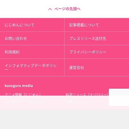
ページの先頭へ
にじめんについて
記事掲載について
お問い合わせ
プレスリリース送付先
利用規約
プライバシーポリシー
インフォマティブデータポリシ
運営会社
ー
kusuguru
media
アニメ情報［にじめん］
科学ニュース［ナゾロジー］
メンタルケア［ココロジー］
心理テスト［シンリ］
Copyright 2013 nijimen.