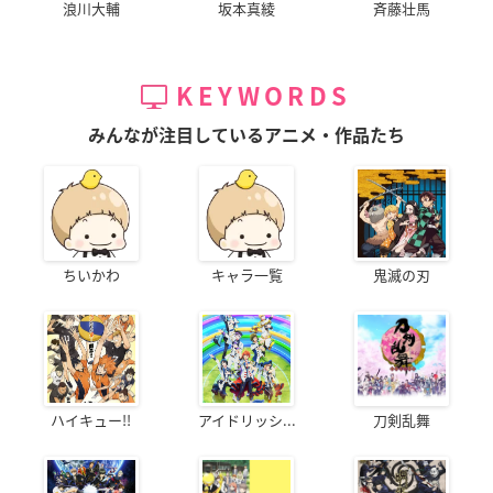
浪川大輔
坂本真綾
斉藤壮馬
KEYWORDS
みんなが注目しているアニメ・作品たち
ちいかわ
キャラ一覧
鬼滅の刃
ハイキュー!!
アイドリッシ...
刀剣乱舞