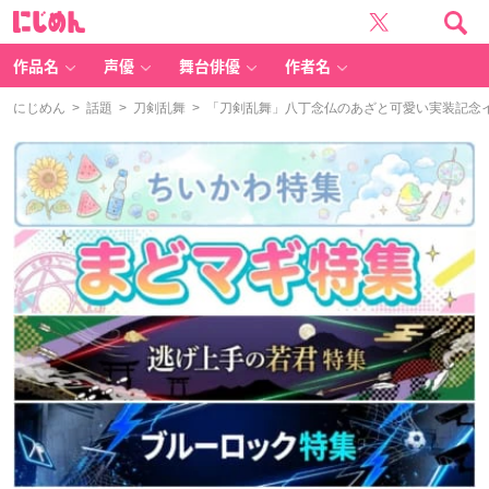
に
じ
め
ん
作品名
声優
舞台俳優
作者名
にじめん
>
話題
>
刀剣乱舞
> 「刀剣乱舞」八丁念仏のあざと可愛い実装記念