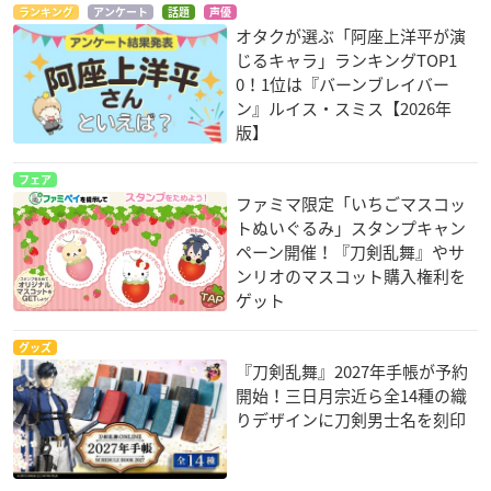
ランキング
アンケート
話題
声優
オタクが選ぶ「阿座上洋平が演
じるキャラ」ランキングTOP1
0！1位は『バーンブレイバー
ン』ルイス・スミス【2026年
版】
フェア
ファミマ限定「いちごマスコッ
トぬいぐるみ」スタンプキャン
ペーン開催！『刀剣乱舞』やサ
ンリオのマスコット購入権利を
ゲット
グッズ
『刀剣乱舞』2027年手帳が予約
開始！三日月宗近ら全14種の織
りデザインに刀剣男士名を刻印