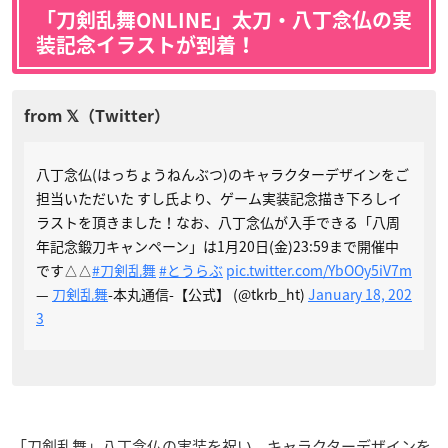
「刀剣乱舞ONLINE」太刀・八丁念仏の実
装記念イラストが到着！
八丁念仏(はっちょうねんぶつ)のキャラクターデザインをご
担当いただいた すし氏より、ゲーム実装記念描き下ろしイ
ラストを頂きました！なお、八丁念仏が入手できる「八周
年記念鍛刀キャンペーン」は1月20日(金)23:59まで開催中
です△△
#刀剣乱舞
#とうらぶ
pic.twitter.com/YbOOy5iV7m
—
刀剣乱舞
-本丸通信-【公式】 (@tkrb_ht)
January 18, 202
3
「刀剣乱舞」八丁念仏の実装を祝い、キャラクターデザインを