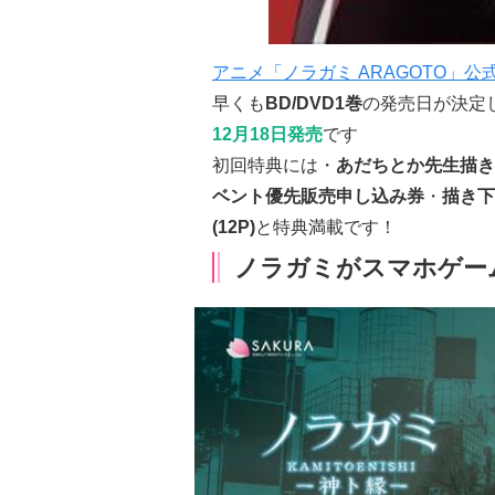
アニメ「ノラガミ ARAGOTO」公
早くも
BD/DVD1巻
の発売日が決定
12月18日発売
です
初回特典には・
あだちとか先生描き
ベント優先販売申し込み券
・
描き下
(12P)
と特典満載です！
ノラガミがスマホゲー