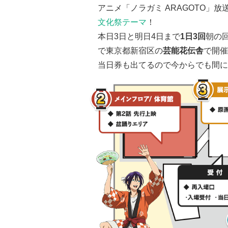
アニメ「ノラガミ ARAGOTO」
文化祭テーマ
！
本日3日と明日4日まで
1日3回
朝の回
で東京都新宿区の
芸能花伝舎
で開催
当日券も出てるので今からでも間に