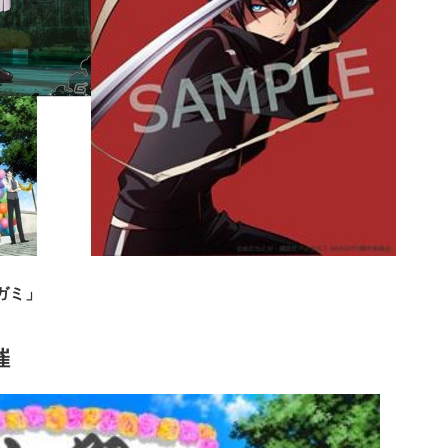
ガミ」
催