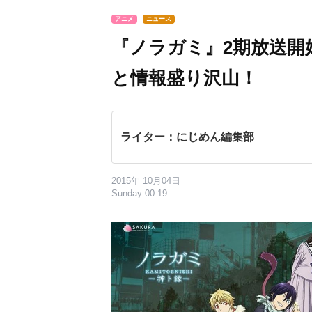
アニメ
ニュース
『ノラガミ』2期放送開
と情報盛り沢山！
ライター：にじめん編集部
2015年 10月04日
Sunday 00:19