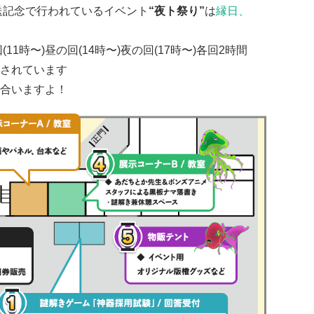
放送記念で行われているイベント
“夜ト祭り”
は
縁日、
(11時〜)昼の回(14時〜)夜の回(17時〜)各回2時間
されています
合いますよ！