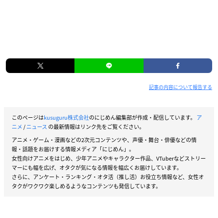
記事の内容について報告する
このページは
kusuguru株式会社
のにじめん編集部が作成・配信しています。
ア
ニメ
/
ニュース
の最新情報はリンク先をご覧ください。
アニメ・ゲーム・漫画などの2次元コンテンツや、声優・舞台・俳優などの情
報・話題をお届けする情報メディア「にじめん」。
女性向けアニメをはじめ、少年アニメやキャラクター作品、VTuberなどストリー
マーにも幅を広げ、オタクが気になる情報を幅広くお届けしています。
さらに、アンケート・ランキング・オタ活（推し活）お役立ち情報など、女性オ
タクがワクワク楽しめるようなコンテンツも発信しています。