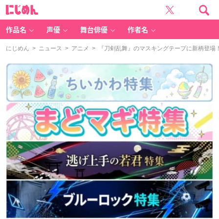
に
じ
め
ん
作品名
声優
舞台俳優
作者名
にじめん
>
ニュース
>
アニメ
> 『刀剣乱舞』のマスキングテープに新柄登場