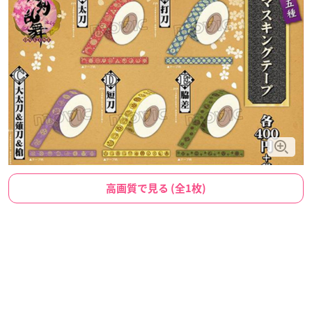
高画質で見る (全1枚)