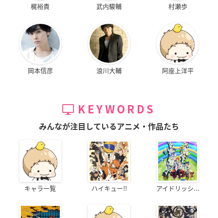
梶裕貴
武内駿輔
村瀬歩
岡本信彦
浪川大輔
阿座上洋平
KEYWORDS
みんなが注目しているアニメ・作品たち
キャラ一覧
ハイキュー!!
アイドリッシ...