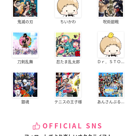
鬼滅の刃
ちいかわ
呪術廻戦
刀剣乱舞
忍たま乱太郎
Ｄｒ．ＳＴＯ...
銀魂
テニスの王子様
あんさんぶる...
OFFICIAL SNS