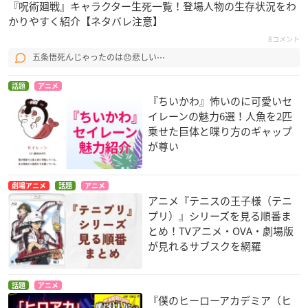
『呪術廻戦』キャラクター生死一覧！登場人物の生存状況をわ
かりやすく紹介【ネタバレ注意】
8コメント
五条悟死んじゃったのは😞悲しい⋯
話題
アニメ
『ちいかわ』怖いのに可愛いセ
イレーンの魅力6選！人魚を2匹
乗せた巨体と喋り方のギャップ
が尊い
劇場アニメ
話題
アニメ
アニメ『テニスの王子様（テニ
プリ）』シリーズを見る順番ま
とめ！TVアニメ・OVA・劇場版
が見れるサブスクを網羅
話題
アニメ
『僕のヒーローアカデミア（ヒ